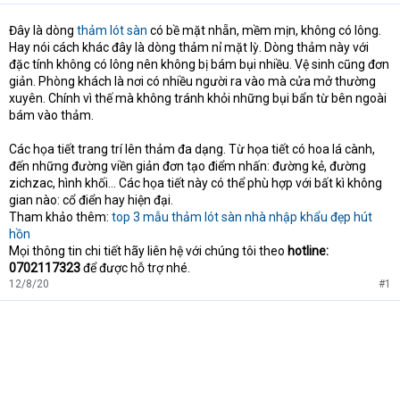
e
r
Đây là dòng
thảm lót sàn
có bề mặt nhẵn, mềm mịn, không có lông.
Hay nói cách khác đây là dòng thảm nỉ mặt lỳ. Dòng thảm này với
đặc tính không có lông nên không bị bám bụi nhiều. Vệ sinh cũng đơn
giản. Phòng khách là nơi có nhiều người ra vào mà cửa mở thường
xuyên. Chính vì thế mà không tránh khỏi những bụi bẩn từ bên ngoài
bám vào thảm.
Các họa tiết trang trí lên thảm đa dạng. Từ họa tiết có hoa lá cành,
đến những đường viền giản đơn tạo điểm nhấn: đường kẻ, đường
zichzac, hình khối... Các họa tiết này có thể phù hợp với bất kì không
gian nào: cổ điển hay hiện đại.
Tham khảo thêm:
top 3 mẫu thảm lót sàn nhà nhập khẩu đẹp hút
hồn
Mọi thông tin chi tiết hãy liên hệ với chúng tôi theo
hotline:
0702117323
để được hỗ trợ nhé.
12/8/20
#1