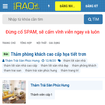
ĐĂNG NHẬP
ĐĂNG KÝ
TÌM
Đừng cố SPAM, sẽ cấm vĩnh viễn ngay và luôn
TRANG CHỦ
TỔNG HỢP
NỘI THẤT - GIA DỤNG
Thảm phòng khách cao cấp họa tiết trơn
Bán
T
N
T
Thảm Trải Sàn Phúc Hưng
12/8/20
thảm lót sàn nhà
h
g
ừ
thảm lót sàn nhà cao cấp
thảm lót sàn nhà đẹp
thảm phòng khách
r
à
k
tham trai san
thảm trải sàn phúc hưng
thảm trang trí
e
y
h
a
g
ó
d
ử
a
Thảm Trải Sàn Phúc Hưng
s
i
t
a
Thành viên cấp 1
r
t