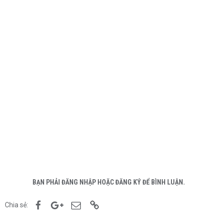
BẠN PHẢI ĐĂNG NHẬP HOẶC ĐĂNG KÝ ĐỂ BÌNH LUẬN.
Facebook
Google+
Email
Link
Chia sẻ: