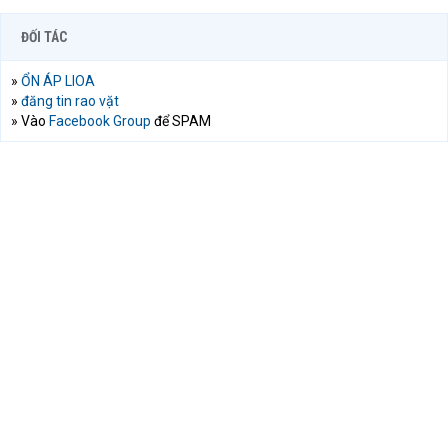
ĐỐI TÁC
»
ỔN ÁP LIOA
»
đăng tin rao vặt
» Vào
Facebook Group
để SPAM