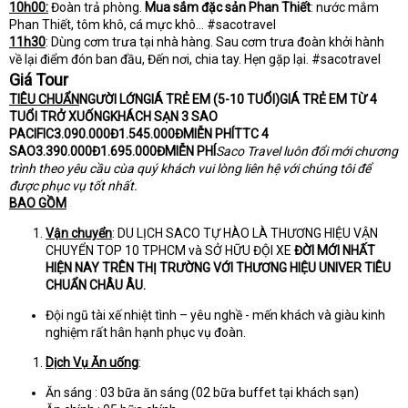
10h00:
Đoàn trả phòng.
Mua sắm đặc sản Phan Thiết
: nước mắm
Phan Thiết, tôm khô, cá mực khô… #sacotravel
11h30
: Dùng cơm trưa tại nhà hàng. Sau cơm trưa đoàn khởi hành
về lại điểm đón ban đầu, Đến nơi, chia tay. Hẹn gặp lại. #sacotravel
Giá Tour
TIÊU CHUẨN
NGƯỜI LỚNGIÁ TRẺ EM (5-10 TUỔI)GIÁ TRẺ EM TỪ 4
TUỔI TRỞ XUỐNGKHÁCH SẠN 3 SAO
PACIFIC3.090.000Đ1.545.000ĐMIỄN PHÍTTC 4
SAO3.390.000Đ1.695.000ĐMIỄN PHÍ
Saco Travel luôn đổi mới chương
trình theo yêu cầu cùa quý khách vui lòng liên hệ với chúng tôi để
được phục vụ tốt nhất.
BAO GỒM
Vận chuyển
: DU LỊCH SACO TỰ HÀO LÀ THƯƠNG HIỆU VẬN
CHUYỂN TOP 10 TPHCM và SỞ HỮU ĐỘI XE
ĐỜI MỚI NHẤT
HIỆN NAY TRÊN THỊ TRƯỜNG VỚI THƯƠNG HIỆU UNIVER TIÊU
CHUẨN CHÂU ÂU.
Đội ngũ tài xế nhiệt tình – yêu nghề - mến khách và giàu kinh
nghiệm rất hân hạnh phục vụ đoàn.
Dịch Vụ Ăn uống
:
Ăn sáng : 03 bữa ăn sáng (02 bữa buffet tại khách sạn)