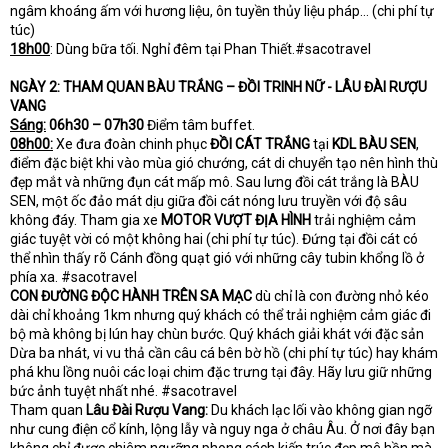
ngâm khoáng ấm với hương liệu, ôn tuyền thủy liệu pháp… (chi phí tự
túc)
18h00
: Dùng bữa tối. Nghỉ đêm tại Phan Thiết.#sacotravel
NGÀY 2: THAM QUAN BÀU TRẮNG – ĐỒI TRINH NỮ - LÂU ĐÀI RƯỢU
VANG
Sáng:
06h30 – 07h30
Điểm tâm buffet.
08h00:
Xe đưa đoàn chinh phục
ĐỒI CÁT TRẮNG
tại
KDL BÀU SEN
,
điểm đặc biệt khi vào mùa gió chướng, cát di chuyển tạo nên hình thù
đẹp mắt và những đụn cát mấp mô. Sau lưng đồi cát trắng là BÀU
SEN, một ốc đảo mát dịu giữa đồi cát nóng lưu truyền với độ sâu
không đáy. Tham gia xe
MOTOR VƯỢT ĐỊA HÌNH
trải nghiệm cảm
giác tuyệt vời có một không hai (chi phí tự túc). Đứng tại đồi cát có
thể nhìn thấy rõ Cánh đồng quạt gió với những cây tubin khổng lồ ở
phía xa. #sacotravel
CON ĐƯỜNG ĐỘC HÀNH TRÊN SA MẠC
dù chỉ là con đường nhỏ kéo
dài chỉ khoảng 1km nhưng quý khách có thể trải nghiệm cảm giác đi
bộ mà không bị lún hay chùn bước. Quý khách giải khát với đặc sản
Dừa ba nhát, vi vu thả cần câu cá bên bờ hồ (chi phí tự túc) hay khám
phá khu lồng nuôi các loại chim đặc trưng tại đây. Hãy lưu giữ những
bức ảnh tuyệt nhất nhé. #sacotravel
Tham quan
Lâu Đài Rượu Vang:
Du khách lạc lối vào không gian ngỡ
như cung điện cổ kính, lộng lẫy và nguy nga ở châu Âu. Ở nơi đây bạn