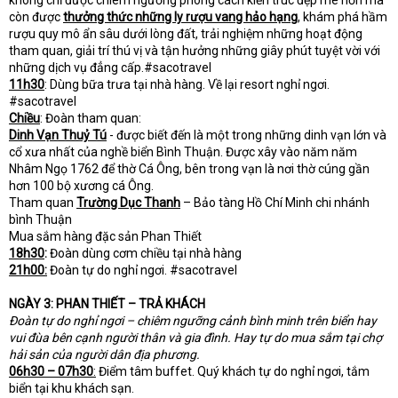
không chỉ được chiêm ngưỡng phong cách kiến trúc đẹp mê hồn mà
còn được
thưởng thức những ly rượu vang hảo hạng
, khám phá hầm
rượu quy mô ẩn sâu dưới lòng đất, trải nghiệm những hoạt động
tham quan, giải trí thú vị và tận hưởng những giây phút tuyệt vời với
những dịch vụ đẳng cấp.#sacotravel
11h30
: Dùng bữa trưa tại nhà hàng. Về lại resort nghỉ ngơi.
#sacotravel
Chiều
: Đoàn tham quan:
Dinh Vạn Thuỷ Tú
- được biết đến là một trong những dinh vạn lớn và
cổ xưa nhất của nghề biển Bình Thuận. Được xây vào năm năm
Nhâm Ngọ 1762 để thờ Cá Ông, bên trong vạn là nơi thờ cúng gần
hơn 100 bộ xương cá Ông.
Tham quan
Trường Dục Thanh
– Bảo tàng Hồ Chí Minh chi nhánh
bình Thuận
Mua sắm hàng đặc sản Phan Thiết
18h30
:
Đoàn dùng cơm chiều tại nhà hàng
21h00:
Đoàn tự do nghỉ ngơi. #sacotravel
NGÀY 3: PHAN THIẾT – TRẢ KHÁCH
Đoàn tự do nghỉ ngơi – chiêm ngưỡng cảnh bình minh trên biển hay
vui đùa bên cạnh người thân và gia đình. Hay tự do mua sắm tại chợ
hải sản của người dân địa phương.
06h30 – 07h30
:
Điểm tâm buffet. Quý khách tự do nghỉ ngơi, tắm
biển tại khu khách sạn.