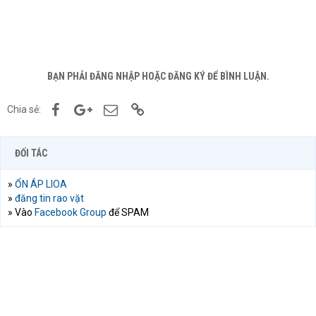
BẠN PHẢI ĐĂNG NHẬP HOẶC ĐĂNG KÝ ĐỂ BÌNH LUẬN.
Facebook
Google+
Email
Link
Chia sẻ:
ĐỐI TÁC
»
ỔN ÁP LIOA
»
đăng tin rao vặt
» Vào
Facebook Group
để SPAM