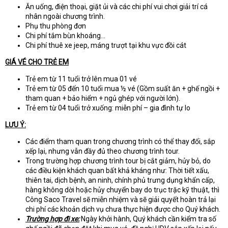
Ăn uống, điện thoại, giặt ủi và các chi phí vui chơi giải trí cá
nhân ngoài chương trình.
Phụ thu phòng đơn
Chi phí tắm bùn khoáng…
Chi phí thuê xe jeep, máng trượt tại khu vực đồi cát
GIÁ VÉ CHO TRẺ EM
Trẻ em từ 11 tuổi trở lên mua 01 vé
Trẻ em từ 05 đến 10 tuổi mua ½ vé (Gồm suất ăn + ghế ngồi +
tham quan + bảo hiểm + ngủ ghép với người lớn).
Trẻ em từ 04 tuổi trở xuống: miễn phí – gia đình tự lo
LƯU Ý:
Các điểm tham quan trong chương trình có thể thay đổi, sắp
xếp lại, nhưng vẫn đầy đủ theo chương trình tour.
Trong trường hợp chương trình tour bị cắt giảm, hủy bỏ, do
các điều kiện khách quan bất khả kháng như: Thời tiết xấu,
thiên tai, dịch bệnh, an ninh, chính phủ trưng dụng khẩn cấp,
hàng không dời hoặc hủy chuyển bay do trục trặc kỹ thuật, thì
Công Saco Travel sẽ miễn nhiệm và sẽ giải quyết hoàn trả lại
chi phí các khoản dịch vụ chưa thực hiện được cho Quý khách.
Trường hợp đi xe:
Ngày khởi hành, Quý khách cần kiểm tra số