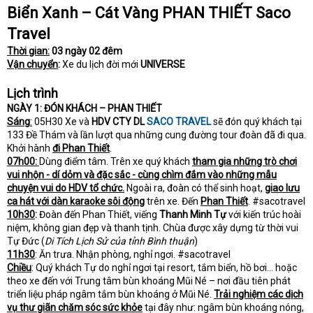
e
Biển Xanh – Cát Vàng
PHAN THIẾT Saco
r
Travel
Thời gian:
03 ngày 02 đêm
Vận chuyển
:
Xe du lịch đời mới
UNIVERSE
Lịch trình
NGÀY 1: ĐÓN KHÁCH – PHAN THIẾT
Sáng
:
05H30 Xe và
HDV CTY DL
SACO TRAVEL
sẽ đón quý khách tại
133 Đề Thám và lần lượt qua những cung đường tour đoàn đã đi qua.
Khởi hành
đi Phan Thiết
.
07h00:
Dùng điểm tâm. Trên xe quý khách
tham gia những trò chơi
vui nhộn - dí dỏm và đặc sắc - cùng chìm đắm vào những mẫu
chuyện vui do HDV tổ chức.
Ngoài ra, đoàn có thể sinh hoạt,
giao lưu
ca hát với dàn karaoke sôi động
trên xe. Đến
Phan Thiết
. #sacotravel
10h30
:
Đoàn đến Phan Thiết, viếng
Thanh Minh Tự
với kiến trúc hoài
niệm, không gian đẹp và thanh tịnh. Chùa được xây dựng từ thời vui
Tự Đức (
Di Tích Lịch Sử của tỉnh Bình thuận
)
11h30
: Ăn trưa. Nhận phòng, nghỉ ngơi. #sacotravel
Chiều
: Quý khách Tự do nghỉ ngơi tại resort, tắm biển, hồ bơi… hoặc
theo xe đến với Trung tâm bùn khoáng Mũi Né – nơi đầu tiên phát
triển liệu pháp ngâm tắm bùn khoáng ở Mũi Né.
Trải nghiệm các dịch
vụ thư giãn chăm sóc sức khỏe
tại đây như: ngâm bùn khoáng nóng,