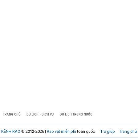
TRANG CHỦ
DU LỊCH - DỊCH VỤ
DU LỊCH TRONG NƯỚC
KÊNH RAO
© 2012-2026 |
Rao vặt miễn phí
toàn quốc
Trợ giúp
Trang chủ