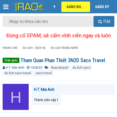
ĐĂNG NHẬP
ĐĂNG KÝ
TÌM
Đừng cố SPAM, sẽ cấm vĩnh viễn ngay và luôn
TRANG CHỦ
DU LỊCH - DỊCH VỤ
DU LỊCH TRONG NƯỚC
Tham Quan Phan Thiết 3N2D Saco Travel
Toàn quốc
T
N
T
H.T. Mai Anh
16/8/23
#sacotravel
du lich saco
h
g
ừ
du lịch saco travel
saco travel
r
à
k
e
y
h
a
g
ó
H.T. Mai Anh
H
d
ử
a
s
i
t
Thành viên cấp 1
a
r
t