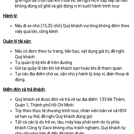
ghế ngồi đã chọn đặt khi mua vé, đề nghị HDV sắp xếp lại nếu
không đúng số ghế và giữ đúng vị trí suốt hành trình tour.
Hành lý:
Nếu đi xe nhỏ (15,25 chỗ) Quý khách vui lòng không đêm theo
valy quá lớn, cồng kềnh.
Quản lý tài sản:
Nếu có đem theo tư trang, tiền bạc, vật dụng giá trị, đề nghị
Quý khách:
Tự quản lý kỹ khi đi trên đường.
Gởi tại quầy lễ tân khi tới khách sạn hoặc khi đi tham quan.
Tại các địa điểm chờ xe, cần chú ý hành lý, bóp ví, điện thoại di
động..
Điểm đón vả trả khách:
Quý khách sẽ được đón và trả về tại địa điểm: 133 Đề Thám,
Quận 1, Thành phố Hồ Chí Minh.
Tùy theo thực tế chương trình tour, nhân viên bán vé và HDV
sẽ hẹn cụ thể, đề nghị Quý khách đúng giờ.
Tất cả các lý do trễ xe, tàu, máy bay phát sinh do từ phía
khách Công ty Saco không chịu trách nghiệm, Quý khách tự
chịu phương tiện đi đến để nhập đoàn.