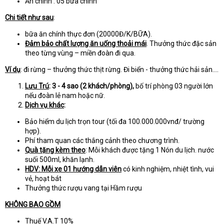
Ăn chính : 05 bữa chính
Chi tiết như sau
:
bữa ăn chính thực đơn (20000Đ/K/BỮA).
Đảm bảo chất lượng ăn uống thoải mái
. Thưởng thức đặc sản
theo từng vùng – miền đoàn đi qua.
Ví dụ
: đi rừng – thưởng thức thịt rừng. Đi biển - thưởng thức hải sản….
Lưu Trú
:
3 - 4 sao (2 khách/phòng),
bố trí phòng 03 người lớn
nếu đoàn lẻ nam hoặc nữ.
Dịch vụ khác
:
Bảo hiểm du lịch trọn tour (tối đa 100.000.000vnđ/ trường
hợp).
Phí tham quan các thắng cảnh theo chương trình.
Quà tặng kèm theo
: Mỗi khách được tặng 1 Nón du lịch. nước
suối 500ml, khăn lạnh.
HDV: Mỗi xe 01 hướng dẫn viên
có kinh nghiệm, nhiệt tình, vui
vẻ, hoạt bát
Thưởng thức rượu vang tại Hầm rượu
KHÔNG BAO GỒM
Thuế V.A.T 10%