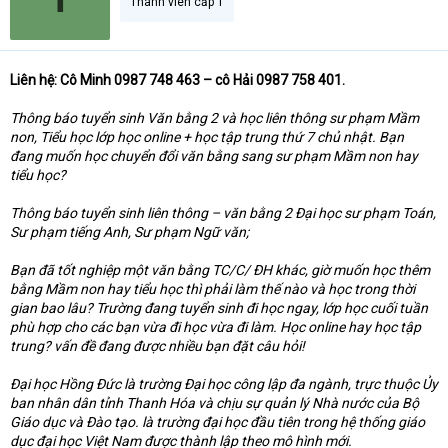
Thành viên cấp 1
t
e
r
Liên hệ: Cô Minh 0987 748 463 – cô Hải 0987 758 401.
Thông báo tuyển sinh Văn bằng 2 và học liên thông sư phạm Mầm
non, Tiểu học lớp học online + học tập trung thứ 7 chủ nhật. Bạn
đang muốn học chuyển đổi văn bằng sang sư phạm Mầm non hay
tiểu học?
Thông báo tuyển sinh liên thông – văn bằng 2 Đại học sư phạm Toán,
Sư phạm tiếng Anh, Sư phạm Ngữ văn;
Bạn đã tốt nghiệp một văn bằng TC/C/ ĐH khác, giờ muốn học thêm
bằng Mầm non hay tiểu học thì phải làm thế nào và học trong thời
gian bao lâu? Trường đang tuyển sinh đi học ngay, lớp học cuối tuần
phù hợp cho các bạn vừa đi học vừa đi làm. Học online hay học tập
trung? vấn đề đang được nhiều bạn đặt câu hỏi!
Đại học Hồng Đức là trường Đại học công lập đa ngành, trực thuộc Ủy
ban nhân dân tỉnh Thanh Hóa và chịu sự quản lý Nhà nước của Bộ
Giáo dục và Đào tạo. là trường đại học đầu tiên trong hệ thống giáo
dục đại học Việt Nam được thành lập theo mô hình mới.