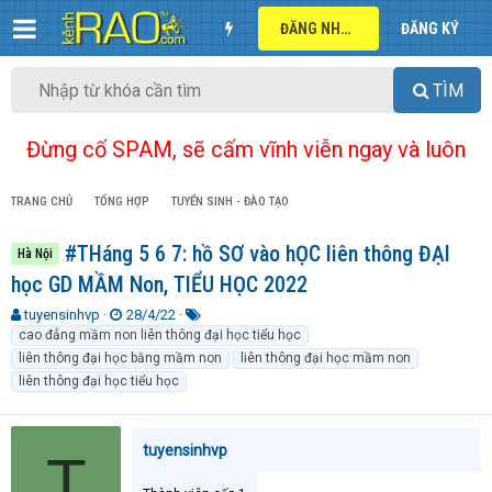
ĐĂNG NHẬP
ĐĂNG KÝ
TÌM
Đừng cố SPAM, sẽ cấm vĩnh viễn ngay và luôn
TRANG CHỦ
TỔNG HỢP
TUYỂN SINH - ĐÀO TẠO
#THáng 5 6 7: hồ SƠ vào hỌC liên thông ĐẠI
Hà Nội
học GD MẦM Non, TIỂU HỌC 2022
T
N
T
tuyensinhvp
28/4/22
h
g
ừ
cao đẳng mầm non liên thông đại học tiểu học
r
à
k
liên thông đại học bằng mầm non
liên thông đại học mầm non
e
y
h
liên thông đại học tiểu học
a
g
ó
d
ử
a
s
i
tuyensinhvp
t
T
a
r