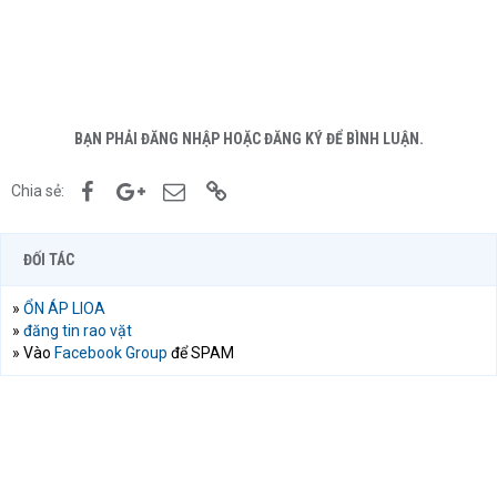
BẠN PHẢI ĐĂNG NHẬP HOẶC ĐĂNG KÝ ĐỂ BÌNH LUẬN.
Facebook
Google+
Email
Link
Chia sẻ:
ĐỐI TÁC
»
ỔN ÁP LIOA
»
đăng tin rao vặt
» Vào
Facebook Group
để SPAM