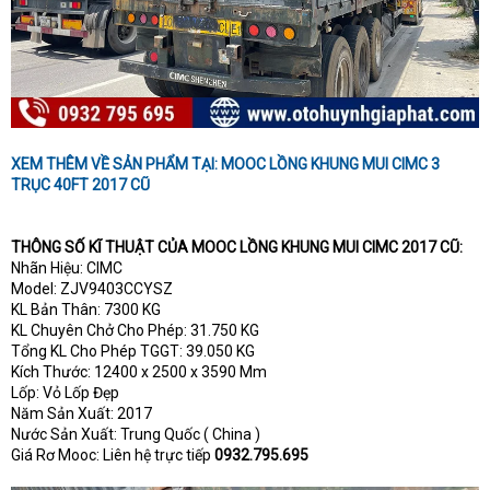
XEM THÊM VỀ SẢN PHẨM TẠI: MOOC LỒNG KHUNG MUI CIMC 3
TRỤC 40FT 2017 CŨ
THÔNG SỐ KĨ THUẬT CỦA MOOC LỒNG KHUNG MUI CIMC 2017 CŨ:
Nhãn Hiệu: CIMC
Model: ZJV9403CCYSZ
KL Bản Thân: 7300 KG
KL Chuyên Chở Cho Phép: 31.750 KG
Tổng KL Cho Phép TGGT: 39.050 KG
Kích Thước: 12400 x 2500 x 3590 Mm
Lốp: Vỏ Lốp Đẹp
Năm Sản Xuất: 2017
Nước Sản Xuất: Trung Quốc ( China )
Giá Rơ Mooc: Liên hệ trực tiếp
0932.795.695