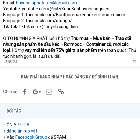
Email:
huynhgiaphatauto@gmail.com
Youtube: youtube.com/@aiLyXeauKeohuynhcongdien
Fanpage 1: facebook.com/Banthumuaxedaukeoromocmoicu/
Fanpage 2: facebook.com/otohgp/
Tik Tok: tiktok.com/@huynh.cong.dien
Ô TÔ HUỲNH GIA PHÁT luôn hỗ trợ
Thu mua – Mua bán – Trao đổi
những sản phẩm Xe đầu kéo – Rơ mooc – Container cũ, mới các
loại
. Hỗ trợ
vay mới lên đến 75% giá trị sản phẩm
trên toàn quốc. Thủ
tục nhanh gọn, lãi suất ưu đãi.
15/8/24
#1
BẠN PHẢI ĐĂNG NHẬP HOẶC ĐĂNG KÝ ĐỂ BÌNH LUẬN.
Facebook
Google+
Email
Link
Chia sẻ:
ĐỐI TÁC
»
ỔN ÁP LIOA
»
đăng tin rao vặt
» Vào
Facebook Group
để SPAM