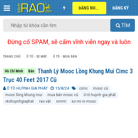
ĐĂNG NHẬP
ĐĂNG KÝ
TÌM
Đừng cố SPAM, sẽ cấm vĩnh viễn ngay và luôn
TRANG CHỦ
Ô TÔ - XE MÁY
Ô TÔ - MUA BÁN
Thanh Lý Mooc Lồng Khung Mui Cimc 3
Hồ Chí Minh
Bán
Trục 40 Feet 2017 Cũ
T
N
T
Ô TÔ HUỲNH GIA PHÁT
15/8/24
cimc
mooc cũ
h
g
ừ
mooc lồng khung mui
mua bán mooc cũ
ô tô huỳnh gia phát
r
à
k
otohuynhgiaphat
rao vặt
smrm
sơ mi rơ mooc
e
y
h
a
g
ó
d
ử
a
s
i
t
a
r