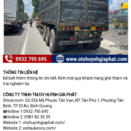
THÔNG TIN LIÊN HỆ
Để biết thêm thông tin chi tiết, Kính mời quý khách hàng ghé thăm và
trải nghiệm tại:
CÔNG TY TNHH TM DV HUỲNH GIA PHÁT
Showroom: Số 256 Mỹ Phước Tân Vạn, KP Tân Phú 1, Phường Tân
Bình, TP Dĩ An, Bình Dương.
☎️Hotline 1:0932 795 695
☎️Hotline 2: 0981 82 35 39
Website 1: otohuynhgiaphat.com/
Website 2: xedaukeocu.com/