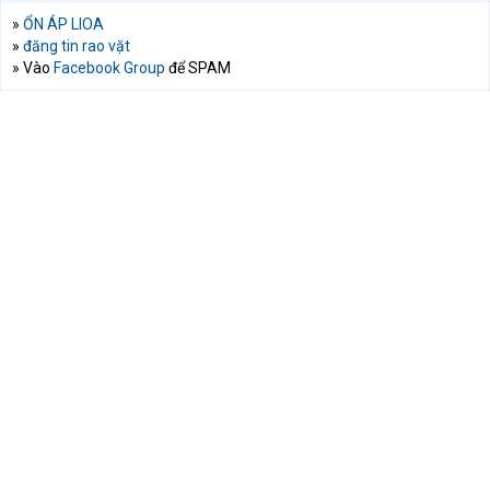
»
ỔN ÁP LIOA
»
đăng tin rao vặt
» Vào
Facebook Group
để SPAM