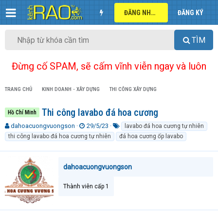
ĐĂNG NHẬP
ĐĂNG KÝ
TÌM
Đừng cố SPAM, sẽ cấm vĩnh viễn ngay và luôn
TRANG CHỦ
KINH DOANH - XÂY DỰNG
THI CÔNG XÂY DỰNG
Thi công lavabo đá hoa cương
Hồ Chí Minh
T
N
T
dahoacuongvuongson
29/5/23
lavabo đá hoa cương tự nhiên
h
g
ừ
thi công lavabo đá hoa cương tự nhiên
đá hoa cương ốp lavabo
r
à
k
e
y
h
a
g
ó
dahoacuongvuongson
d
ử
a
s
i
t
Thành viên cấp 1
a
r
t