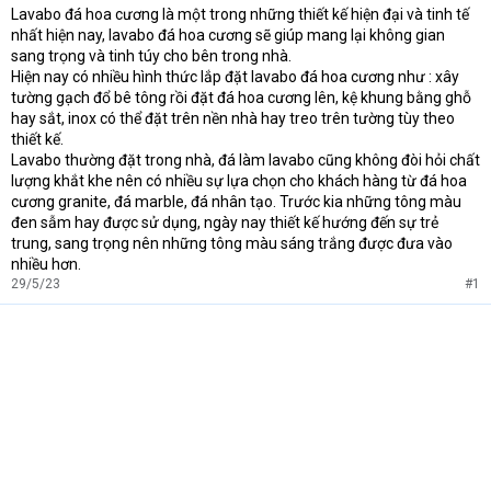
e
Lavabo đá hoa cương là một trong những thiết kế hiện đại và tinh tế
r
nhất hiện nay, lavabo đá hoa cương sẽ giúp mang lại không gian
sang trọng và tinh túy cho bên trong nhà.
Hiện nay có nhiều hình thức lắp đặt lavabo đá hoa cương như : xây
tường gạch đổ bê tông rồi đặt đá hoa cương lên, kệ khung bằng ghỗ
hay sắt, inox có thể đặt trên nền nhà hay treo trên tường tùy theo
thiết kế.
Lavabo thường đặt trong nhà, đá làm lavabo cũng không đòi hỏi chất
lượng khắt khe nên có nhiều sự lựa chọn cho khách hàng từ đá hoa
cương granite, đá marble, đá nhân tạo. Trước kia những tông màu
đen sẫm hay được sử dụng, ngày nay thiết kế hướng đến sự trẻ
trung, sang trọng nên những tông màu sáng trắng được đưa vào
nhiều hơn.
29/5/23
#1