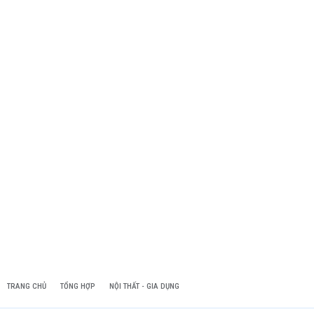
TRANG CHỦ
TỔNG HỢP
NỘI THẤT - GIA DỤNG