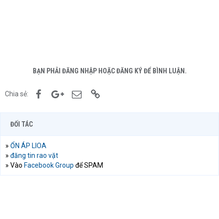
BẠN PHẢI ĐĂNG NHẬP HOẶC ĐĂNG KÝ ĐỂ BÌNH LUẬN.
Facebook
Google+
Email
Link
Chia sẻ:
ĐỐI TÁC
»
ỔN ÁP LIOA
»
đăng tin rao vặt
» Vào
Facebook Group
để SPAM