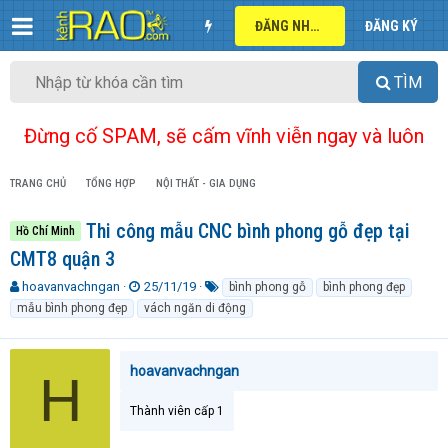
ĐĂNG NHẬP
ĐĂNG KÝ
TÌM
Đừng cố SPAM, sẽ cấm vĩnh viễn ngay và luôn
TRANG CHỦ
TỔNG HỢP
NỘI THẤT - GIA DỤNG
Thi công mẫu CNC bình phong gỗ đẹp tại
Hồ Chí Minh
CMT8 quận 3
T
N
T
hoavanvachngan
25/11/19
bình phong gỗ
bình phong đẹp
h
g
ừ
mẫu bình phong đẹp
vách ngăn di động
r
à
k
e
y
h
a
g
ó
hoavanvachngan
H
d
ử
a
s
i
t
Thành viên cấp 1
a
r