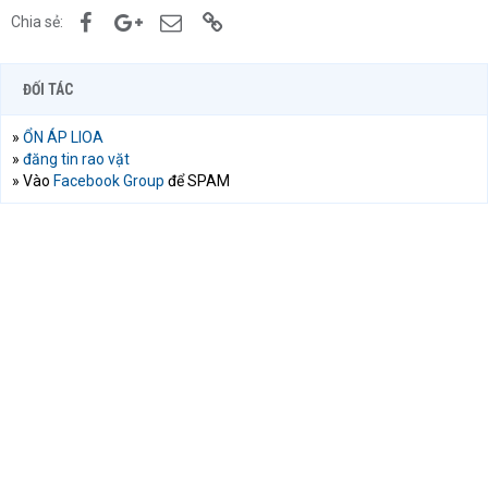
Facebook
Google+
Email
Link
Chia sẻ:
ĐỐI TÁC
»
ỔN ÁP LIOA
»
đăng tin rao vặt
» Vào
Facebook Group
để SPAM