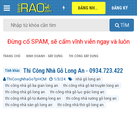
ĐĂNG NHẬP
ĐĂNG KÝ
TÌM
Đừng cố SPAM, sẽ cấm vĩnh viễn ngay và luôn
TRANG CHỦ
KINH DOANH - XÂY DỰNG
THI CÔNG XÂY DỰNG
Thi Công Nhà Gỗ Long An - 0934.723.422
Tỉnh khác
T
N
T
ThiCongNhaGoTpHCM
1/3/24
nhà gỗ long an
h
g
ừ
thi công nhà gỗ ba gian long an
thi công nhà gỗ kẽ truyền long an
r
à
k
thi công nhà gỗ long an
thi công nhà gỗ lục giác long an
e
y
h
thi công nhà gỗ từ đường long an
thi công nhà rường gỗ long an
a
g
ó
thi công nhà sàn gỗ long an
thi công nhà thờ gỗ long an
d
ử
a
s
i
t
a
r
t