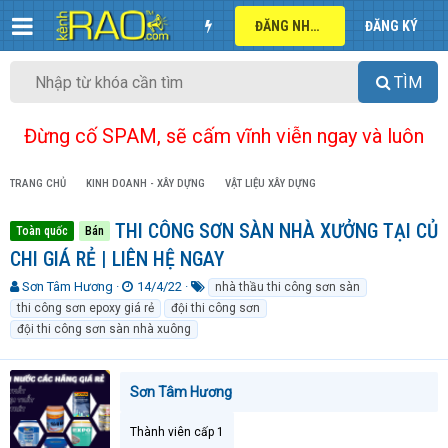
ĐĂNG NHẬP
ĐĂNG KÝ
TÌM
Đừng cố SPAM, sẽ cấm vĩnh viễn ngay và luôn
TRANG CHỦ
KINH DOANH - XÂY DỰNG
VẬT LIỆU XÂY DỰNG
THI CÔNG SƠN SÀN NHÀ XƯỞNG TẠI CỦ
Toàn quốc
Bán
CHI GIÁ RẺ | LIÊN HỆ NGAY
T
N
T
Sơn Tâm Hương
14/4/22
nhà thầu thi công sơn sàn
h
g
ừ
thi công sơn epoxy giá rẻ
đội thi công sơn
r
à
k
đội thi công sơn sàn nhà xuông
e
y
h
a
g
ó
d
ử
a
Sơn Tâm Hương
s
i
t
a
Thành viên cấp 1
r