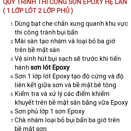
QUY TRÌNH THI CÔNG SƠN EPOXY HỆ LĂN
( 1 LỚP LÓT 2 LỚP PHỦ )
Dùng bạt che chắn xung quanh khu vực
thi công tránh bụi bẩn
Mài sàn tạo nhám và loại bỏ ba giớ
trên bề mặt sàn
Vệ sinh hút bụi sạch sẽ trước khi tiến
hành
sơn lót Epoxy
Sơn 1 lớp lót Epoxy tạo độ cứng và độ
liên kết giữa sơn và bề mặt bê tông
Kiểm tra và xử lý các điểm khiếm
khuyết trên bề mặt sàn bằng vữa Epoxy
Sơn phủ lớp 1 sơn Epoxy
Chà nhám loại bỏ bụi bẩn ba giớ trên
bề mặt sơn