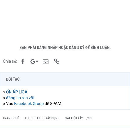
BẠN PHẢI ĐĂNG NHẬP HOẶC ĐĂNG KÝ ĐỂ BÌNH LUẬN.
Facebook
Google+
Email
Link
Chia sẻ:
ĐỐI TÁC
»
ỔN ÁP LIOA
»
đăng tin rao vặt
» Vào
Facebook Group
để SPAM
TRANG CHỦ
KINH DOANH - XÂY DỰNG
VẬT LIỆU XÂY DỰNG