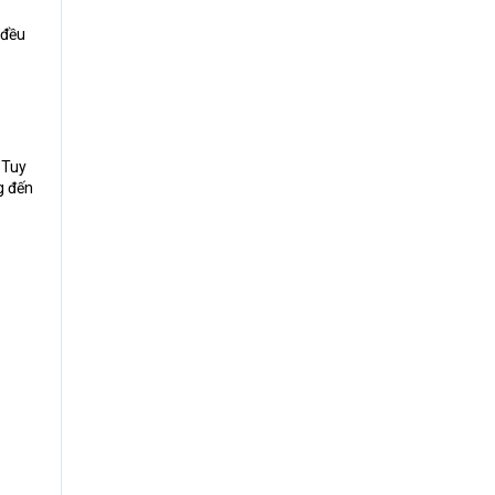
 đều
 Tuy
g đến