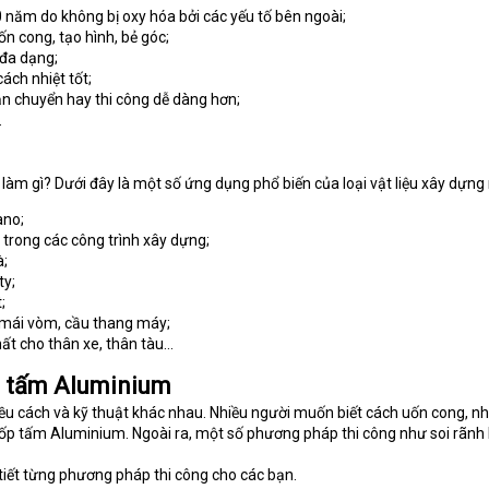
0 năm do không bị oxy hóa bởi các yếu tố bên ngoài;
n cong, tạo hình, bẻ góc;
đa dạng;
ách nhiệt tốt;
n chuyển hay thi công dễ dàng hơn;
.
àm gì? Dưới đây là một số ứng dụng phổ biến của loại vật liệu xây dựng 
ano;
t trong các công trình xây dựng;
à;
ty;
;
 mái vòm, cầu thang máy;
thất cho thân xe, thân tàu…
g tấm Aluminium
iều cách và kỹ thuật khác nhau. Nhiều người muốn biết cách uốn cong, nh
 ốp tấm Aluminium. Ngoài ra, một số phương pháp thi công như soi rãnh b
tiết từng phương pháp thi công cho các bạn.