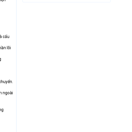
là cấu
ần lõi
g
chuyển.
m ngoài
ng