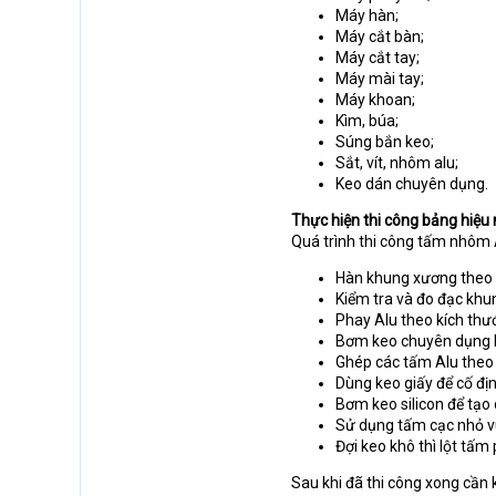
Máy hàn;
Máy cắt bàn;
Máy cắt tay;
Máy mài tay;
Máy khoan;
Kìm, búa;
Súng bắn keo;
Sắt, vít, nhôm alu;
Keo dán chuyên dụng.
Thực hiện thi công bảng hiệ
Quá trình thi công tấm nhôm A
Hàn khung xương theo b
Kiểm tra và đo đạc kh
Phay Alu theo kích thư
Bơm keo chuyên dụng lê
Ghép các tấm Alu theo b
Dùng keo giấy để cố đị
Bơm keo silicon để tạo 
Sử dụng tấm cạc nhỏ v
Đợi keo khô thì lột tấm
Sau khi đã thi công xong cần k