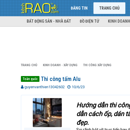
ĐĂNG TIN
TRANG CHỦ
BẤT ĐỘNG SẢN - NHÀ ĐẤT
ĐỒ ĐIỆN TỬ
KINH DOANH
TRANG CHỦ
KINH DOANH - XÂY DỰNG
THI CÔNG XÂY DỰNG
Thi công tấm Alu
Toàn quốc
T
N
guyenvanthien13042602
10/6/23
h
g
r
à
e
y
Hướng dẫn thi công
a
g
dẫn cách ốp, dán t
d
ử
s
i
đẹp.
t
a
Soi rãnh bắt vít trực tiếp ha