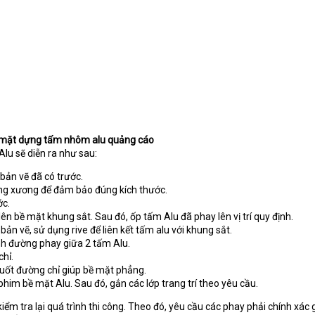
u mặt dựng tấm nhôm alu quảng cáo
lu sẽ diễn ra như sau:
ản vẽ đã có trước.
ung xương để đảm bảo đúng kích thước.
ớc.
n bề mặt khung sắt. Sau đó, ốp tấm Alu đã phay lên vị trí quy định.
ản vẽ, sử dụng rive để liên kết tấm alu với khung sắt.
nh đường phay giữa 2 tấm Alu.
chỉ.
uốt đường chỉ giúp bề mặt phẳng.
 phim bề mặt Alu. Sau đó, gắn các lớp trang trí theo yêu cầu.
iểm tra lại quá trình thi công. Theo đó, yêu cầu các phay phải chính xác 