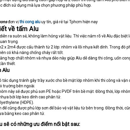
 mục đích sử dụng mà lựa chọn phương pháp phù hợp.
cons
đơn vị
thi cong alu
uy tín, giá rẻ tại Tphcm hiện nay​
ết về tấm Alu
diễn ra suôn sẻ, không làm hỏng vật liệu. Thì việc nắm rõ về Alu đặc biệt 
quan trọng.
2 x 2m4 được cấu thành từ 2 lớp: nhôm và lõi nhựa kết dính. Trong đó ph
nên có khả năng chống cháy rất tốt.
bằng hợp chất nhôm và nhựa dẻo này giúp Alu dễ dàng thi công, uốn con
ần thiết.
m Alu
 tác dụng tránh gây trầy xước cho bề mặt lớp nhôm khi thi công và vận 
i trường bên ngoài.
ôm này sẽ được phủ sơn PE hoặc PVDF trên bề mặt. Đồng thời, lớp nhô
 nhựa bởi lớp keo dính cao phân tử.
yethylene (HDPE).
đế cũng được phủ lớp sơn để bảo vệ vật liệu từ bên trong. Đồng thời, cũ
hựa bằng keo cao phân tử.
lu sẽ có những ưu điểm nổi bật sau: