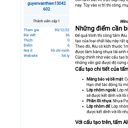
guyenvanthien13042
r
nay. Tùy vào vị trí thi công,
t
602
e
r
Thành viên cấp 1
Win
Những điểm cần bi
Tham gia
30/12/22
Bài viết
36
Để quá trình thi công tấm Alu 
Thích
0
tạo của loại chất liệu này rất 
Điểm
6
Theo đó, Alu có kích thước 1m
Nơi ở
hồ chí minh
được làm bằng nhựa tái sinh 
Website
bit.ly
Cũng chính nhờ việc cấu tạo 
những vấn giữ được độ cứng c
Cấu tạo chi tiết của tấ
Màng bảo vệ bề mặt:
Có
Hạn chế tác động từ mô
Lớp nhôm ngoài:
Lớp nh
sẽ được kết dính với lõi
Phần lõi nhựa:
Nhựa Pol
Lớp nhôm đế:
Lớp nhôm 
được kết dính với lõi n
Với cấu tạo trên, tấm A