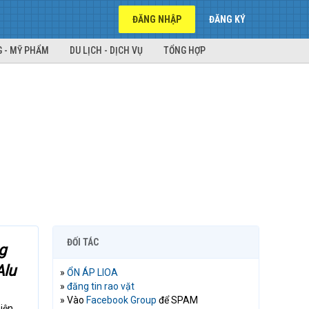
ĐĂNG NHẬP
ĐĂNG KÝ
 - MỸ PHẨM
DU LỊCH - DỊCH VỤ
TỔNG HỢP
ĐỐI TÁC
g
Alu
»
ỔN ÁP LIOA
»
đăng tin rao vặt
» Vào
Facebook Group
để SPAM
hiện