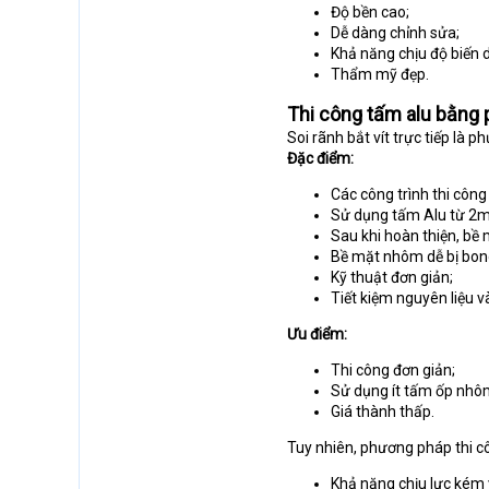
Độ bền cao;
Dễ dàng chỉnh sửa;
Khả năng chịu độ biến d
Thẩm mỹ đẹp.
Thi công tấm alu bằng p
Soi rãnh bắt vít trực tiếp là 
Đặc điểm:
Các công trình thi côn
Sử dụng tấm Alu từ 2
Sau khi hoàn thiện, bề
Bề mặt nhôm dễ bị bong
Kỹ thuật đơn giản;
Tiết kiệm nguyên liệu v
Ưu điểm:
Thi công đơn giản;
Sử dụng ít tấm ốp nhô
Giá thành thấp.
Tuy nhiên, phương pháp thi c
Khả năng chịu lực kém v