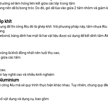
rường sẽ làm hỏng liên kết giữa các lớp trong tấm.
g nên dễ bị bong tróc. Do đó, gió dễ lùa vào giữa 2 tấm nhôm và giảm 
p khít
ng để thi công Alu đó là ghép khít. Với phương pháp này, tấm nhựa Alu
ơng.
ebond, băng dính hai mặt là hai vật liệu được sử dụng để kết dính tấm Al
công là khối đồng nhất nên tuổi thọ cao;
 giữa các tấm.
cao;
ó tay nghề cao và nhiều kinh nghiệm.
 Aluminium
công Alu mà sẽ quy trình thực hiện khác nhau. Tuy nhiên, chung quy đều
 số vật dụng và dụng cụ, bao gồm: