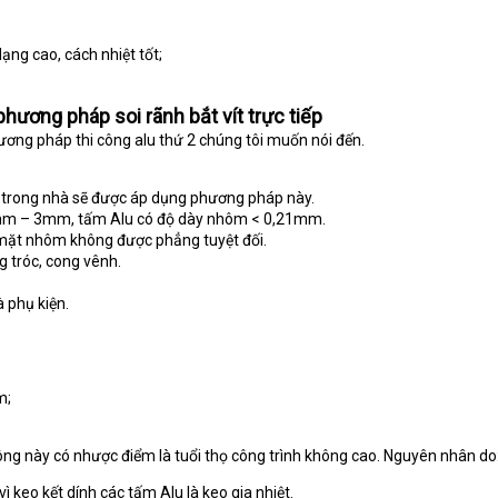
ạng cao, cách nhiệt tốt;
hương pháp soi rãnh bắt vít trực tiếp
phương pháp thi công alu thứ 2 chúng tôi muốn nói đến.
g trong nhà sẽ được áp dụng phương pháp này.
mm – 3mm, tấm Alu có độ dày nhôm < 0,21mm.
 mặt nhôm không được phẳng tuyệt đối.
 tróc, cong vênh.
à phụ kiện.
m;
ông này có nhược điểm là tuổi thọ công trình không cao. Nguyên nhân do
ì keo kết dính các tấm Alu là keo gia nhiệt.