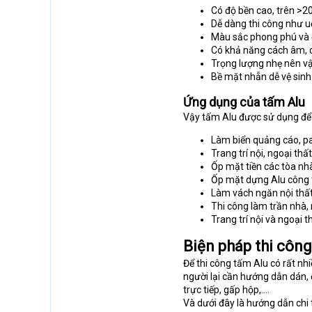
Có độ bền cao, trên >2
Dễ dàng thi công như uố
Màu sắc phong phú và 
Có khả năng cách âm, c
Trọng lượng nhẹ nên vậ
Bề mặt nhẵn dễ vệ sinh
Ứng dụng của tấm Alu
Vậy tấm Alu được sử dụng để l
Làm biển quảng cáo, p
Trang trí nội, ngoại thấ
Ốp mặt tiền các tòa nh
Ốp mặt dựng Alu công 
Làm vách ngăn nội thất
Thi công làm trần nhà,
Trang trí nội và ngoại 
Biện pháp thi côn
Để thi công tấm Alu có rất nh
người lại cần hướng dẫn dán,
trực tiếp, gấp hộp,….
Và dưới đây là hướng dẫn chi 