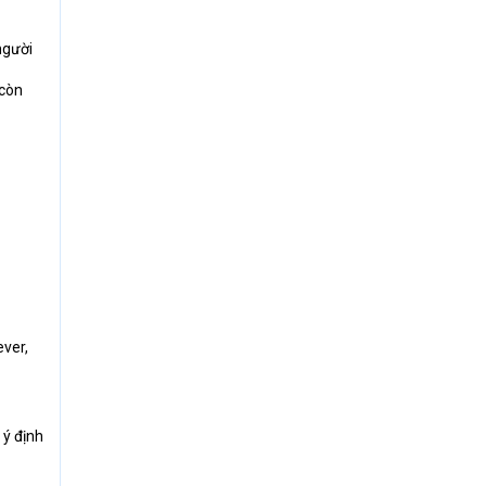
người
 còn
ever,
 ý định