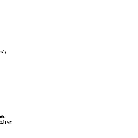
này.
iều
ắt vít