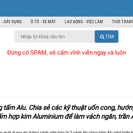
 - XÂY DỰNG
Ô TÔ - XE MÁY
LAO ĐỘNG - VIỆC LÀM
THỜI TRANG
TÌM
Đừng cố SPAM, sẽ cấm vĩnh viễn ngay và luôn
 tấm Alu. Chia sẻ các kỹ thuật uốn cong, hướn
ấm hợp kim Aluminium để làm vách ngăn, trần 
y ốp mặt dựng alu bằng cách gấp hộp là 2 cách thi công tấm Alu phổ biến 