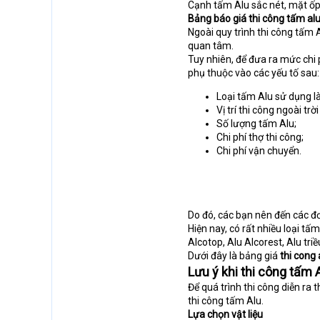
Cạnh tấm Alu sắc nét, mặt ốp
Bảng báo giá thi công tấm al
Ngoài quy trình thi công tấm 
quan tâm.
Tuy nhiên, để đưa ra mức chi 
phụ thuộc vào các yếu tố sau:
Loại tấm Alu sử dụng là
Vị trí thi công ngoài trờ
Số lượng tấm Alu;
Chi phí thợ thi công;
Chi phí vận chuyển.
Do đó, các bạn nên đến các đơn
Hiện nay, có rất nhiều loại tấ
Alcotop, Alu Alcorest, Alu tri
Dưới đây là bảng giá
thi cong 
Lưu ý khi thi công tấm 
Để quá trình thi công diễn ra 
thi công tấm Alu.
Lựa chọn vật liệu