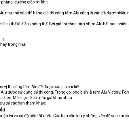
 phẳng, đường giáp mí khít…
u
Alu như thế nào thì bảng giá thi công tấm Alu cũng là vấn đề được nhiều 
phí cụ thể là điều không thể. Bởi giá thi công tấm nhựa Alu hết bao nhiêu
 gì;
i hay trong nhà;
 vị thi công tấm Alu để được báo giá chi tiết.
m Alu được sử dụng để thi công. Trong đó, phổ biến là tấm Alu Victory, For
ều chen. Mỗi loại sẽ có mức giá khác nhau.
alu
để các bạn tham khảo:
Alu
thuận lợi và có độ bền tốt nhất. Các bạn cần lưu ý những vấn đề sau khi có