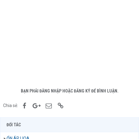
BẠN PHẢI ĐĂNG NHẬP HOẶC ĐĂNG KÝ ĐỂ BÌNH LUẬN.
Facebook
Google+
Email
Link
Chia sẻ:
ĐỐI TÁC
»
ỔN ÁP LIOA