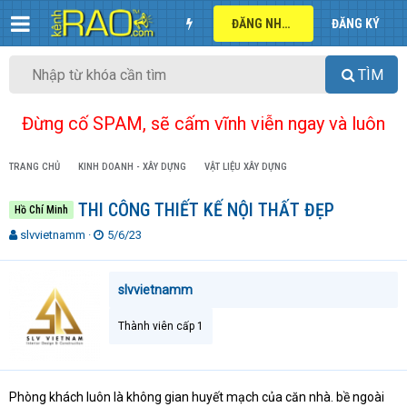
ĐĂNG NHẬP
ĐĂNG KÝ
TÌM
Đừng cố SPAM, sẽ cấm vĩnh viễn ngay và luôn
TRANG CHỦ
KINH DOANH - XÂY DỰNG
VẬT LIỆU XÂY DỰNG
THI CÔNG THIẾT KẾ NỘI THẤT ĐẸP
Hồ Chí Minh
T
N
slvvietnamm
5/6/23
h
g
r
à
e
y
slvvietnamm
a
g
d
ử
Thành viên cấp 1
s
i
t
a
r
Phòng khách luôn là không gian huyết mạch của căn nhà. bề ngoài
t