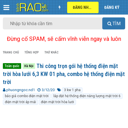
ĐĂNG NHẬP
ĐĂNG KÝ
TÌM
Đừng cố SPAM, sẽ cấm vĩnh viễn ngay và luôn
TRANG CHỦ
TỔNG HỢP
THỨ KHÁC
Thi công trọn gói hệ thống điện mặt
Toàn quốc
Hà Nội
trời hòa lưới 6,3 KW 01 pha, combo hệ thống điện mặt
trời
T
N
T
phuongngoc.nd1
3/12/20
3 kw 1 pha
h
g
ừ
báo giá combo điện mặt trời
lắp đặt hệ thống điện năng lượng mặt trời 6
r
à
k
điện mặt trời áp mái
điện mặt trời hòa lưới
e
y
h
a
g
ó
d
ử
a
s
i
t