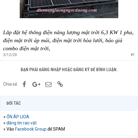
Lắp đặt hệ thống điện năng lượng mặt trời 6,3 KW 1 pha,
điện mặt trời áp mái, điện mặt trời hòa lưới, báo giá
combo điện mặt trời,
3/12/20
#1
BẠN PHẢI ĐĂNG NHẬP HOẶC ĐĂNG KÝ ĐỂ BÌNH LUẬN.
Facebook
Google+
Email
Link
Chia sẻ:
ĐỐI TÁC
»
ỔN ÁP LIOA
»
đăng tin rao vặt
» Vào
Facebook Group
để SPAM