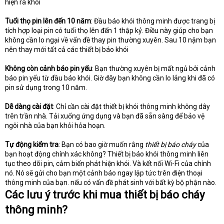
hiện ra khói
Tuổi thọ pin lên đến 10 năm
: Đầu báo khói thông minh được trang bị
tích hợp loại pin có tuổi thọ lên đến 1 thập kỷ. Điều này giúp cho bạn
không cần lo ngại về vấn đề thay pin thường xuyên. Sau 10 nặm bạn
nên thay mới tất cả các thiết bị báo khói
Không còn cảnh báo pin yếu
: Bạn thường xuyên bị mất ngủ bởi cảnh
báo pin yếu từ đầu báo khói. Giờ đây bạn không cần lo lắng khi đã có
pin sử dụng trong 10 năm.
Dễ dàng cài đặt
: Chỉ cần cài đặt thiết bị khói thông minh không dây
trên trần nhà. Tải xuống ứng dụng và bạn đã sẵn sàng để bảo vệ
ngôi nhà của bạn khỏi hỏa hoạn.
Tự động kiểm tra
: Bạn có bao giờ muốn rằng
thiết bị báo cháy
của
bạn hoạt động chính xác không? Thiết bị báo khói thông minh liên
tục theo dõi pin, cảm biến phát hiện khói. Và kết nối Wi-Fi của chính
nó. Nó sẽ gửi cho bạn một cảnh báo ngay lập tức trên điện thoại
thông minh của bạn. nếu có vấn đề phát sinh với bất kỳ bộ phận nào.
Các lưu ý trước khi mua thiết bị báo cháy
thông minh?