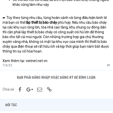
khác cũng làm như vậy
➨ Tùy theo từng nhu cầu, từng hoàn cảnh và từng điều kiện kinh tế
mà bạn có thể
lắp thiết bị báo cháy
phù hợp. Nếu nhu cầu báo cháy
tại các khu vực rộng lớn, tòa nhà cao tầng, khu chung cư đông dân
thì cần phái lắp thiết bị báo cháy có công suất còi hú lớn để thông
báo cho tất cả mọi người. Còn những trường hợp gia chủ thường
xuyên vắng nhà, không có mặt tại khu vực của mình thì thiết bị báo
cháy qua điện thoại sẽ rất hữu ích và kịp thời giúp bạn nắm bắt được
thông tin sự cố hỏa hoạn.
Xem thêm tại: vietnet.net.vn
7/5/22
#1
BẠN PHẢI ĐĂNG NHẬP HOẶC ĐĂNG KÝ ĐỂ BÌNH LUẬN.
Facebook
Google+
Email
Link
Chia sẻ:
ĐỐI TÁC