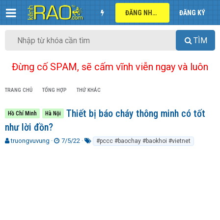
ĐĂNG NHẬP
ĐĂNG KÝ
TÌM
Đừng cố SPAM, sẽ cấm vĩnh viễn ngay và luôn
TRANG CHỦ
TỔNG HỢP
THỨ KHÁC
Thiết bị báo cháy thông minh có tốt
Hồ Chí Minh
Hà Nội
như lời đồn?
T
N
T
truongvuvung
7/5/22
#pccc #baochay #baokhoi #vietnet
h
g
ừ
r
à
k
e
y
h
a
g
ó
d
ử
a
s
i
t
a
r