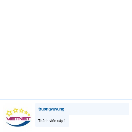
t
e
r
truongvuvung
Thành viên cấp 1