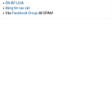
»
ỔN ÁP LIOA
»
đăng tin rao vặt
» Vào
Facebook Group
để SPAM