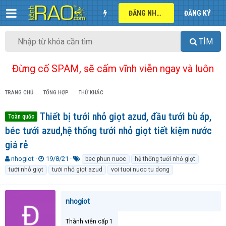
ĐĂNG NHẬP
ĐĂNG KÝ
TÌM
Đừng cố SPAM, sẽ cấm vĩnh viễn ngay và luôn
TRANG CHỦ
TỔNG HỢP
THỨ KHÁC
Thiết bị tưới nhỏ giọt azud, đầu tưới bù áp,
Toàn quốc
béc tưới azud,hệ thống tưới nhỏ giọt tiết kiệm nước
giá rẻ
T
N
T
nhogiot
19/8/21
bec phun nuoc
hệ thống tưới nhỏ giọt
h
g
ừ
tưới nhỏ giọt
tưới nhỏ giọt azud
voi tuoi nuoc tu dong
r
à
k
e
y
h
a
g
ó
nhogiot
d
ử
a
s
i
t
Thành viên cấp 1