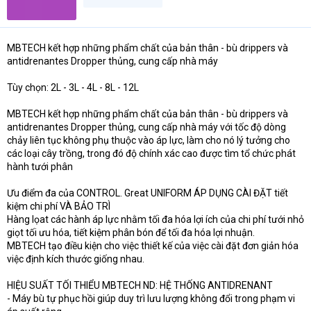
a
r
t
e
MBTECH kết hợp những phẩm chất của bản thân - bù drippers và
r
antidrenantes Dropper thủng, cung cấp nhà máy
Tùy chọn: 2L - 3L - 4L - 8L - 12L
MBTECH kết hợp những phẩm chất của bản thân - bù drippers và
antidrenantes Dropper thủng, cung cấp nhà máy với tốc độ dòng
chảy liên tục không phụ thuộc vào áp lực, làm cho nó lý tưởng cho
các loại cây trồng, trong đó độ chính xác cao được tìm tổ chức phát
hành tưới phân
Ưu điểm đa của CONTROL. Great UNIFORM ÁP DỤNG CÀI ĐẶT tiết
kiệm chi phí VÀ BẢO TRÌ
Hàng lọat các hành áp lực nhằm tối đa hóa lợi ích của chi phí tưới nhỏ
giọt tối ưu hóa, tiết kiệm phân bón để tối đa hóa lợi nhuận.
MBTECH tạo điều kiện cho việc thiết kế của việc cài đặt đơn giản hóa
việc định kích thước giống nhau.
HIỆU SUẤT TỐI THIỂU MBTECH ND: HỆ THỐNG ANTIDRENANT
- Máy bù tự phục hồi giúp duy trì lưu lượng không đổi trong phạm vi