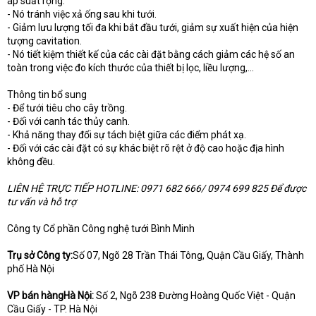
áp suất rộng.
- Nó tránh việc xả ống sau khi tưới.
- Giảm lưu lượng tối đa khi bắt đầu tưới, giảm sự xuất hiện của hiện
tượng cavitation.
- Nó tiết kiệm thiết kế của các cài đặt bằng cách giảm các hệ số an
toàn trong việc đo kích thước của thiết bị lọc, liều lượng,...
Thông tin bổ sung
- Để tưới tiêu cho cây trồng.
- Đối với canh tác thủy canh.
- Khả năng thay đổi sự tách biệt giữa các điểm phát xạ.
- Đối với các cài đặt có sự khác biệt rõ rệt ở độ cao hoặc địa hình
không đều.
LIÊN HỆ TRỰC TIẾP HOTLINE: 0971 682 666/ 0974 699 825 Để được
tư vấn và hỗ trợ
Công ty Cổ phần Công nghệ tưới Bình Minh
Trụ sở Công ty:
Số 07, Ngõ 28 Trần Thái Tông, Quận Cầu Giấy, Thành
phố Hà Nội
VP bán hàngHà Nội:
Số 2, Ngõ 238 Đường Hoàng Quốc Việt - Quận
Cầu Giấy - TP. Hà Nội