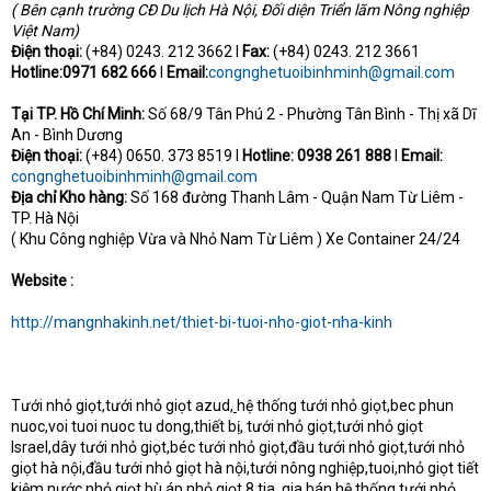
( Bên cạnh trường CĐ Du lịch Hà Nội, Đối diện Triển lãm Nông nghiệp
Việt Nam)
Điện thoại:
(+84) 0243. 212 3662 I
Fax:
(+84) 0243. 212 3661
Hotline:0971 682 666
I
Email:
congnghetuoibinhminh@gmail.com
Tại TP. Hồ Chí Minh:
Số 68/9 Tân Phú 2 - Phường Tân Bình - Thị xã Dĩ
An - Bình Dương
Điện thoại:
(+84) 0650. 373 8519 I
Hotline: 0938 261 888
I
Email:
congnghetuoibinhminh@gmail.com
Địa chỉ Kho hàng:
Số 168 đường Thanh Lâm - Quận Nam Từ Liêm -
TP. Hà Nội
( Khu Công nghiệp Vừa và Nhỏ Nam Từ Liêm ) Xe Container 24/24
Website :
http://mangnhakinh.net/thiet-bi-tuoi-nho-giot-nha-kinh
Tưới nhỏ giọt
,
tưới nhỏ giọt azud
,
hệ thống tưới nhỏ giọt
,
bec phun
nuoc
,
voi tuoi nuoc tu dong
,
thiết bị, tưới nhỏ giọt
,
tưới nhỏ giọt
Israel
,
dây tưới nhỏ giọt
,
béc tưới nhỏ giọt
,
đầu tưới nhỏ giọt
,
tưới nhỏ
giọt hà nội
,
đầu tưới nhỏ giọt hà nội
,
tưới nông nghiệp
,
tuoi
,
nhỏ giọt tiết
kiệm nước
,
nhỏ giọt bù áp
,
nhỏ giọt 8 tia, gia bán hệ thống tưới nhỏ