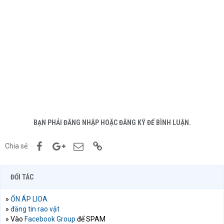
BẠN PHẢI ĐĂNG NHẬP HOẶC ĐĂNG KÝ ĐỂ BÌNH LUẬN.
Facebook
Google+
Email
Link
Chia sẻ:
ĐỐI TÁC
»
ỔN ÁP LIOA
»
đăng tin rao vặt
» Vào
Facebook Group
để SPAM