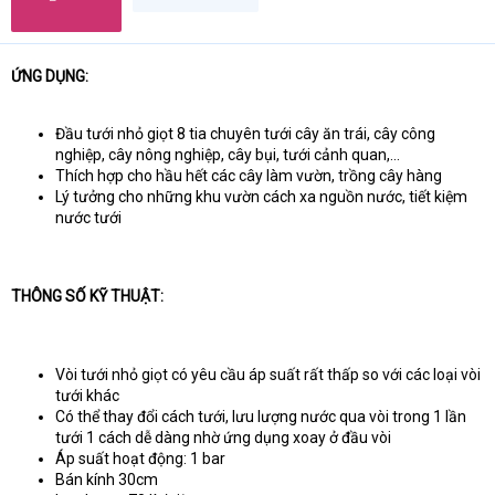
a
r
t
e
ỨNG DỤNG:
r
Đầu tưới nhỏ giọt 8 tia chuyên tưới cây ăn trái, cây công
nghiệp, cây nông nghiệp, cây bụi, tưới cảnh quan,...
Thích hợp cho hầu hết các cây làm vườn, trồng cây hàng
Lý tưởng cho những khu vườn cách xa nguồn nước, tiết kiệm
nước tưới
THÔNG SỐ KỸ THUẬT:
Vòi tưới nhỏ giọt có yêu cầu áp suất rất thấp so với các loại vòi
tưới khác
Có thể thay đổi cách tưới, lưu lượng nước qua vòi trong 1 lần
tưới 1 cách dễ dàng nhờ ứng dụng xoay ở đầu vòi
Áp suất hoạt động: 1 bar
Bán kính 30cm