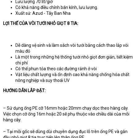
Lưu lượng 70 lít/giờ
Có khả năng điều chỉnh bán kính, lưu lượng.
Xuất sứ: Azud - Tây Ban Nha
LỢI THẾ CỦA VÒI TƯỚI NHỎ GIỌT 8 TIA:
Dễ dàng vệ sinh và làm sách vòi tưới bằng cách thao lắp vòi
màu đỏ
Là một trong những hệ thống tưới nhỏ giọt đơn giản, tiết kiệm
chi phí
Có thể phun tỏa theo các đường rảnh ở vòi
Vật liệu chất lượng và ổn định cao khả năng chống hóa chất
nông nghiệp và suy thoái UV
HƯỚNG DẪN LẮP ĐẶT:
– Sử dụng ống PE cỡ 16mm hoặc 20mm chạy dọc theo hàng cây.
Việc chọn cỡ ống 16m hoặc 20 sẽ phụ thuộc vào chiều dài của mỗi
hàng cây.
– Tại mỗi gốc sẽ dùng dùi chuyên dụng đục lỗ trên ống PE và gắn
đầu nhỏ giọt 8 tia trực tiếp lên thân ống PE.