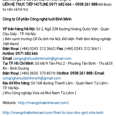
LIÊN HỆ TRỰC TIẾP HOTLINE
:
0971 682 666 – 0938 261 888
Để được
tư vấn và hỗ trợ
Công ty Cổ phần Công nghệ tưới Bình Minh
VP bán hàng
Hà Nội:
Số 2, Ngõ 238 Đường Hoàng Quốc Việt - Quận
Cầu Giấy - TP. Hà Nội
( Bên cạnh trường CĐ Du lịch Hà Nội, Đối diện Triển lãm Nông nghiệp
Việt Nam)
Điện thoại:
(+84) 0243. 212 3662 I
Fax:
(+84) 0243. 212 3661 I
Hotline:
0971 682 666
Email:
congnghetuoibinhminh@gmail.com
Tại TP. Hồ Chí Minh:
Số 68/9 Tân Phú 2 - Phường Tân Bình - Thị xã Dĩ
An - Bình Dương
Điện thoại:
(+84) 0650. 373 8519 I
Hotline: 0938 261 888
I
Email:
congnghetuoibinhminh@gmail.com
Địa chỉ Kho hàng:
Số 168 đường Thanh Lâm - Quận Nam Từ Liêm -
TP. Hà Nội
( Khu Công nghiệp Vừa và Nhỏ Nam Từ Liêm )
Website :
http://mangnhakinhisrael.com/
http://mangnhakinhisrael.com/thiet-bi-tuoi-nho-giot-nha-kinh