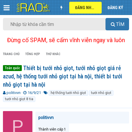
ĐĂNG NHẬP
ĐĂNG KÝ
TÌM
Đừng cố SPAM, sẽ cấm vĩnh viễn ngay và luôn
TRANG CHỦ
TỔNG HỢP
THỨ KHÁC
Thiết bị tưới nhỏ giọt, tưới nhỏ giọt giá rẻ
Toàn quốc
azud, hệ thống tưới nhỏ giọt tại hà nội, thiết bi tưới
nhỏ giọt tại hà nội
T
N
T
politivvn
16/9/21
hệ thống tưới nhỏ giọt
tưới nhỏ giọt
h
g
ừ
tưới nhỏ giọt 8 tia
r
à
k
e
y
h
a
g
ó
politivvn
P
d
ử
a
s
i
t
Thành viên cấp 1