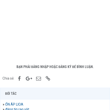
BẠN PHẢI ĐĂNG NHẬP HOẶC ĐĂNG KÝ ĐỂ BÌNH LUẬN.
Facebook
Google+
Email
Link
Chia sẻ:
ĐỐI TÁC
»
ỔN ÁP LIOA
»
đăng tin rao vặt