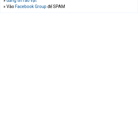
»
đăng tin rao vặt
» Vào
Facebook Group
để SPAM