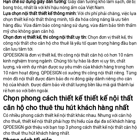
Hạn chế sử dụng giấy dán tường:
Giấy dán tường khó làm sạch, dễ bị
bong tróc, nhất là với khí hậu nóng ẩm của Việt Nam.
Lựa chọn nội thất thiết kế thông minh:
Với chi phí phải chăng, việc lựa
chọn thiết kế nội thất thông minh, tối đa hóa công năng là ưu tiên
hàng đầu. Vừa đảm bảo công năng sử dụng, vừa đảm bảo tính thẩm
mỹ cho không gian căn hộ.
Chọn đơn vị thiết kế, thi công nội thất uy tín:
Chọn đơn vị thiết kế, thi
công nội thất cho căn hộ cho thuê là yếu tố quan trọng hàng đầu bạn
cần lưu tâm tới.
QPDESIGN là đơn vị thiết kế, thi công nội thất căn hộ có hơn 10 năm
kinh nghiệm trong ngành. Chúng tôi tự hào là đơn vị uy tín, chất
lượng, và vinh dự nhận được sự yêu mến của khách hàng trong hơn
10 năm hoạt động. QPDESIGN có xưởng thi công nội thất riêng. Từng
món đồ nội thất được đảm bảo đo ni đóng giày dành riêng cho căn
hộ của khách. Được đảm bảo về chất lượng bền lâu mà giá thành lại
rẻ hơn so với bên ngoài.
Chọn phong cách thiết kế thiết kế nội thất
căn hộ cho thuê thu hút khách hàng nhất
Có nhiều phong cách thiết kế nội thất khác nhau. Nhưng với căn hộ
cho thuê, thiết kế nội thất phải hợp thị hiếu của đại đa số khách hàng.
QPDESIGN giới thiệu với bạn top 3 phong cách thiết kế nội thất căn hộ
cho thuê thu hút khách hàng nhất.