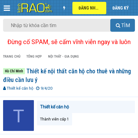
ĐĂNG NHẬP
ĐĂNG KÝ
TÌM
Đừng cố SPAM, sẽ cấm vĩnh viễn ngay và luôn
TRANG CHỦ
TỔNG HỢP
NỘI THẤT - GIA DỤNG
Thiết kế nội thất căn hộ cho thuê và những
Hồ Chí Minh
điều cần lưu ý
T
N
Thiết kế căn hộ
9/4/20
h
g
r
à
e
y
Thiết kế căn hộ
T
a
g
d
ử
Thành viên cấp 1
s
i
t
a
r