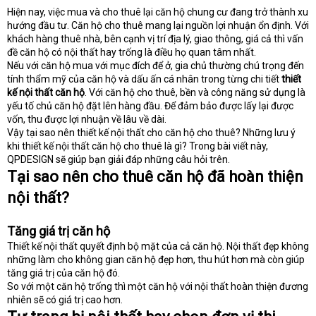
Hiện nay, việc mua và cho thuê lại căn hộ chung cư đang trở thành xu
t
hướng đầu tư. Căn hộ cho thuê mang lại nguồn lợi nhuận ổn định. Với
e
r
khách hàng thuê nhà, bên cạnh vị trí địa lý, giao thông, giá cả thì vấn
đề căn hộ có nội thất hay trống là điều họ quan tâm nhất.
Nếu với căn hộ mua với mục đích để ở, gia chủ thường chú trọng đến
tính thẩm mỹ của căn hộ và dấu ấn cá nhân trong từng chi tiết
thiết
kế nội thất căn hộ
. Với căn hộ cho thuê, bền và công năng sử dụng là
yếu tố chủ căn hộ đặt lên hàng đầu. Để đảm bảo được lấy lại được
vốn, thu được lợi nhuận về lâu về dài.
Vậy tại sao nên thiết kế nội thất cho căn hộ cho thuê? Những lưu ý
khi thiết kế nội thất căn hộ cho thuê là gì? Trong bài viết này,
QPDESIGN sẽ giúp bạn giải đáp những câu hỏi trên.
Tại sao nên cho thuê căn hộ đã hoàn thiện
nội thất?
Tăng giá trị căn hộ
Thiết kế nội thất quyết định bộ mặt của cả căn hộ. Nội thất đẹp không
những làm cho không gian căn hộ đẹp hơn, thu hút hơn mà còn giúp
tăng giá trị của căn hộ đó.
So với một căn hộ trống thì một căn hộ với nội thất hoàn thiện đương
nhiên sẽ có giá trị cao hơn.