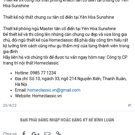
Thiết kế thi công nội thất phòng khách tân cổ điển tại chung cư Yên
Hòa Sunshine
Thiết kế nội thất chung cư tân cổ điển tại Yên Hòa Sunshine
Thiết kế phòng ngủ Master tân cổ điển tại Yên Hòa Sunshine
Để thiết kế và thi công lên những căn chung cư đẹp và vừa lòng gia
chủ, đội ngũ thiết kế của Homeclassic đã phải dày công tìm hiểu rất
kỹ lưỡng tính cách cũng như gu thẩm mỹ của từng thành viên trong
gia đình.
Hãy liên hệ với chúng tôi để được tư vấn ngay hôm nay: Công ty CP
trang trí nội thất Homeclassic.
Hotline: 0985 77 1234
Địa chỉ: Số 10, ngách 33, ngõ 214 Nguyễn Xiển, Thanh Xuân,
Hà Nội
Email:
homeclassic.vn@gmail.com
Website: Homeclassic.vn
20/4/22
#1
BẠN PHẢI ĐĂNG NHẬP HOẶC ĐĂNG KÝ ĐỂ BÌNH LUẬN.
Facebook
Google+
Email
Link
Chia sẻ: