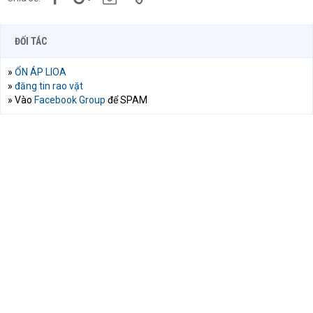
ĐỐI TÁC
»
ỔN ÁP LIOA
»
đăng tin rao vặt
» Vào
Facebook Group
để SPAM