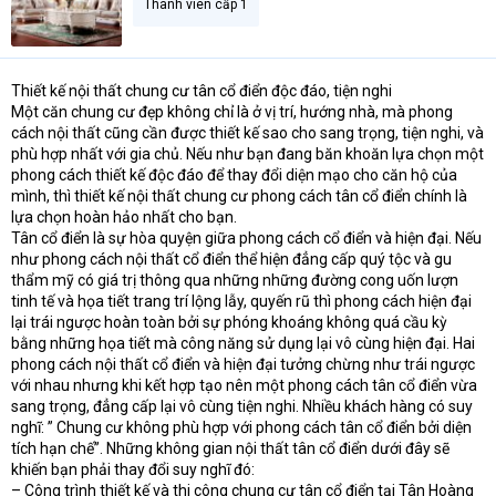
Thành viên cấp 1
Thiết kế nội thất chung cư tân cổ điển độc đáo, tiện nghi
Một căn chung cư đẹp không chỉ là ở vị trí, hướng nhà, mà phong
cách nội thất cũng cần được thiết kế sao cho sang trọng, tiện nghi, và
phù hợp nhất với gia chủ. Nếu như bạn đang băn khoăn lựa chọn một
phong cách thiết kế độc đáo để thay đổi diện mạo cho căn hộ của
mình, thì thiết kế nội thất chung cư phong cách tân cổ điển chính là
lựa chọn hoàn hảo nhất cho bạn.
Tân cổ điển là sự hòa quyện giữa phong cách cổ điển và hiện đại. Nếu
như phong cách nội thất cổ điển thể hiện đẳng cấp quý tộc và gu
thẩm mỹ có giá trị thông qua những những đường cong uốn lượn
tinh tế và họa tiết trang trí lộng lẫy, quyến rũ thì phong cách hiện đại
lại trái ngược hoàn toàn bởi sự phóng khoáng không quá cầu kỳ
bằng những họa tiết mà công năng sử dụng lại vô cùng hiện đại. Hai
phong cách nội thất cổ điển và hiện đại tưởng chừng như trái ngược
với nhau nhưng khi kết hợp tạo nên một phong cách tân cổ điển vừa
sang trọng, đẳng cấp lại vô cùng tiện nghi. Nhiều khách hàng có suy
nghĩ: ” Chung cư không phù hợp với phong cách tân cổ điển bởi diện
tích hạn chế”. Những không gian nội thất tân cổ điển dưới đây sẽ
khiến bạn phải thay đổi suy nghĩ đó:
– Công trình thiết kế và thi công chung cư tân cổ điển tại Tân Hoàng