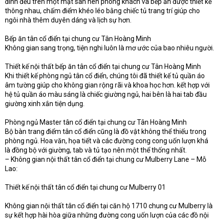
đình đều trên một mặt sàn nên phòng khách và bếp ăn được thiết kế
thông nhau, chấm điểm khéo léo bằng chiếc tủ trang trí giúp cho
ngôi nhà thêm duyên dáng và lịch sự hơn.
Bếp ăn tân cổ điển tại chung cư Tân Hoàng Minh
Không gian sang trọng, tiện nghi luôn là mơ ước của bao nhiêu người.
Thiết kế nội thất bếp ăn tân cổ điển tại chung cư Tân Hoàng Minh
Khi thiết kế phòng ngủ tân cổ điển, chúng tôi đã thiết kế tủ quần áo
âm tường giúp cho không gian rộng rãi và khoa học hơn. kết hợp với
hệ tủ quần áo màu sáng là chiếc giường ngủ, hai bên là hai tab đầu
giường xinh xắn tiện dụng.
Phòng ngủ Master tân cổ điển tại chung cư Tân Hoàng Minh
Bộ bàn trang điểm tân cổ điển cũng là đồ vật không thể thiếu trong
phòng ngủ. Hoa văn, họa tiết và các đường cong cong uốn lượn khá
là đồng bộ với giường, tab và tủ tạo nên một thể thống nhất.
– Không gian nội thất tân cổ điển tại chung cư Mulberry Lane – Mỗ
Lao:
Thiết kế nội thất tân cổ điển tại chung cư Mulberry 01
Không gian nội thất tân cổ điển tại căn hộ 1710 chung cư Mulberry là
sự kết hợp hài hòa giữa những đường cong uốn lượn của các đồ nội