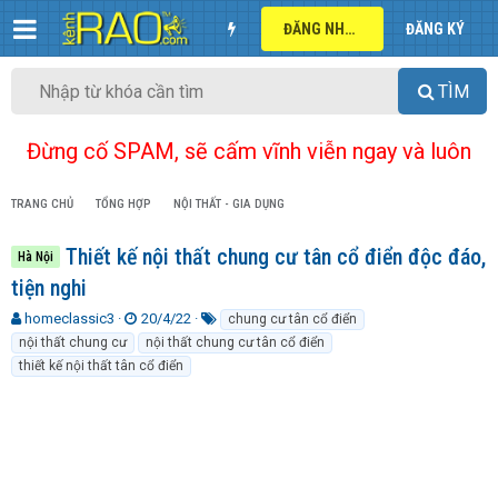
ĐĂNG NHẬP
ĐĂNG KÝ
TÌM
Đừng cố SPAM, sẽ cấm vĩnh viễn ngay và luôn
TRANG CHỦ
TỔNG HỢP
NỘI THẤT - GIA DỤNG
Thiết kế nội thất chung cư tân cổ điển độc đáo,
Hà Nội
tiện nghi
T
N
T
homeclassic3
20/4/22
chung cư tân cổ điển
h
g
ừ
nội thất chung cư
nội thất chung cư tân cổ điển
r
à
k
thiết kế nội thất tân cổ điển
e
y
h
a
g
ó
d
ử
a
s
i
t
a
r