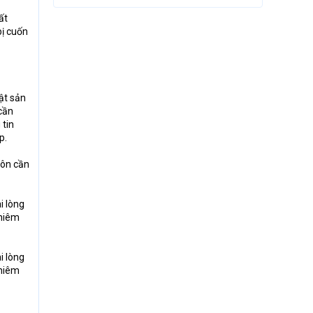
ất
bị cuốn
ật sản
cần
 tin
p.
luôn cần
i lòng
chiêm
i lòng
chiêm