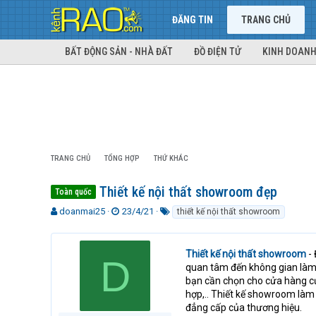
ĐĂNG TIN
TRANG CHỦ
BẤT ĐỘNG SẢN - NHÀ ĐẤT
ĐỒ ĐIỆN TỬ
KINH DOANH
TRANG CHỦ
TỔNG HỢP
THỨ KHÁC
Thiết kế nội thất showroom đẹp
Toàn quốc
T
N
T
doanmai25
23/4/21
thiết kế nội thất showroom
h
g
ừ
r
à
k
e
y
h
Thiết kế nội thất showroom
- 
D
a
g
ó
quan tâm đến không gian làm 
d
ử
a
bạn cần chọn cho cửa hàng củ
s
i
hợp,.. Thiết kế showroom làm 
t
đẳng cấp của thương hiệu.
a