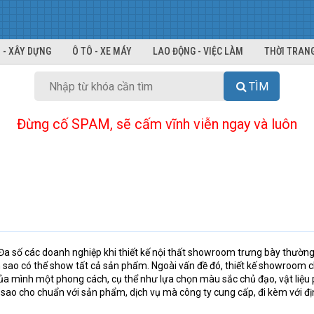
 - XÂY DỰNG
Ô TÔ - XE MÁY
LAO ĐỘNG - VIỆC LÀM
THỜI TRANG
TÌM
Đừng cố SPAM, sẽ cấm vĩnh viễn ngay và luôn
Đa số các doanh nghiệp khi thiết kế nội thất showroom trưng bày thường
sao có thể show tất cả sản phẩm. Ngoài vấn đề đó, thiết kế showroom 
a mình một phong cách, cụ thể như lựa chọn màu sắc chủ đạo, vật liệu
sao cho chuẩn với sản phẩm, dịch vụ mà công ty cung cấp, đi kèm với đị