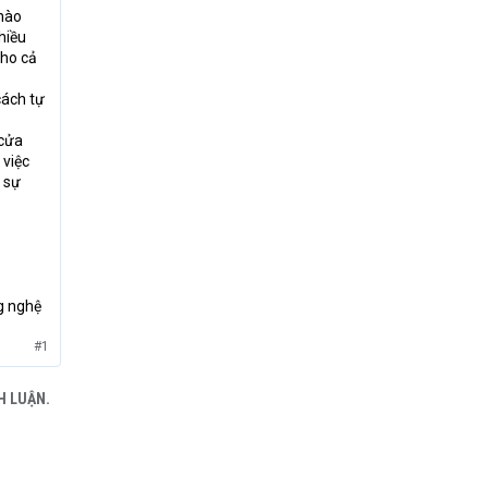
 nào
hiều
cho cả
cách tự
 cửa
 việc
 sự
g nghệ
#1
H LUẬN.