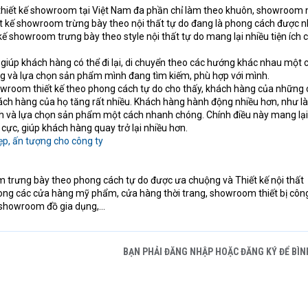
thiết kế showroom tại Việt Nam đa phần chỉ làm theo khuôn, showroom
ết kế showroom trừng bày theo nội thất tự do đang là phong cách được n
 kế showroom trưng bày theo style nội thất tự do mang lại nhiều tiện ích 
 giúp khách hàng có thể đi lại, di chuyển theo các hướng khác nhau một 
g và lựa chọn sản phẩm mình đang tìm kiếm, phù hợp với mình.
owroom thiết kế theo phong cách tự do cho thấy, khách hàng của những
ch hàng của họ tăng rất nhiều. Khách hàng hành động nhiều hơn, như là
h và lựa chọn sản phẩm một cách nhanh chóng. Chính điều này mang lại
h cực, giúp khách hàng quay trở lại nhiều hơn.
ẹp, ấn tượng cho công ty
 trưng bày theo phong cách tự do được ưa chuộng và Thiết kế nội thất
ng các cửa hàng mỹ phẩm, cửa hàng thời trang, showroom thiết bị côn
, showroom đồ gia dụng,...
BẠN PHẢI ĐĂNG NHẬP HOẶC ĐĂNG KÝ ĐỂ BÌN