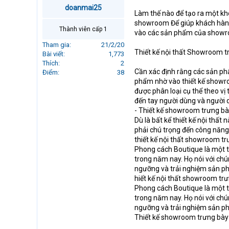
r
doanmai25
Làm thế nào để tạo ra một khô
t
showroom Để giúp khách hàng 
e
Thành viên cấp 1
vào các sản phẩm của showroo
r
Tham gia
21/2/20
Thiết kế nội thất Showroom 
Bài viết
1,773
Thích
2
Cần xác định rằng các sản ph
Điểm
38
phẩm nhờ vào thiết kế showro
được phân loại cụ thể theo vị
đến tay người dùng và người 
- Thiết kế showroom trưng bày
Dù là bất kể thiết kế nội thất
phải chú trọng đến công năng 
thiết kế nội thất showroom t
Phong cách Boutique là một t
trong năm nay. Họ nói với ch
ngưỡng và trải nghiệm sản p
hiết kế nội thất showroom tr
Phong cách Boutique là một t
trong năm nay. Họ nói với ch
ngưỡng và trải nghiệm sản p
Thiết kế showroom trưng bày t