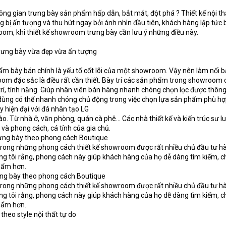
ng gian trưng bày sản phẩm hấp dẫn, bắt mắt, đột phá ? Thiết kế nội th
bị ấn tượng và thu hút ngay bởi ánh nhìn đầu tiên, khách hàng lập tức 
m, khi thiết kế showroom trưng bày cần lưu ý những điều này.
trưng bày vừa đẹp vừa ấn tượng
ẩm bày bán chính là yếu tố cốt lõi của một showroom. Vậy nên làm nổi b
om đặc sắc là điều rất cần thiết. Bày trí các sản phẩm trong showroom 
 trí, tính năng. Giúp nhân viên bán hàng nhanh chóng chọn lọc được thông
dùng có thể nhanh chóng chủ động trong việc chọn lựa sản phẩm phù hợ
 hiện đại với đá nhân tạo LG
 nào. Từ nhà ở, văn phòng, quán cà phê... Các nhà thiết kế và kiến trúc sư 
và phong cách, cá tính của gia chủ.
rưng bày theo phong cách Boutique
rong những phong cách thiết kế showroom được rất nhiều chủ đầu tư hà
úng tôi rằng, phong cách này giúp khách hàng của họ dễ dàng tìm kiếm, 
hẩm hơn.
ưng bày theo phong cách Boutique
rong những phong cách thiết kế showroom được rất nhiều chủ đầu tư hà
úng tôi rằng, phong cách này giúp khách hàng của họ dễ dàng tìm kiếm, 
hẩm hơn.
heo style nội thất tự do