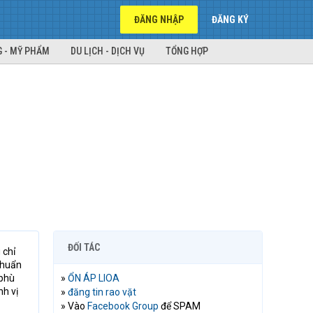
ĐĂNG NHẬP
ĐĂNG KÝ
 - MỸ PHẨM
DU LỊCH - DỊCH VỤ
TỔNG HỢP
ĐỐI TÁC
 chỉ
chuẩn
 phù
»
ỔN ÁP LIOA
nh vị
»
đăng tin rao vặt
» Vào
Facebook Group
để SPAM