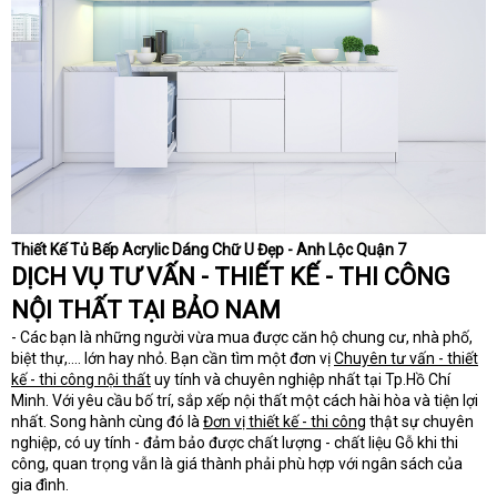
Thiết Kế Tủ Bếp Acrylic Dáng Chữ U Đẹp - Anh Lộc Quận 7
DỊCH VỤ TƯ VẤN - THIẾT KẾ - THI CÔNG
NỘI THẤT TẠI BẢO NAM
- Các bạn là những người vừa mua được căn hộ chung cư, nhà phố,
biệt thự,.... lớn hay nhỏ. Bạn cần tìm một đơn vị
Chuyên tư vấn - thiết
kế - thi công nội thất
uy tính và chuyên nghiệp nhất tại Tp.Hồ Chí
Minh. Với yêu cầu bố trí, sắp xếp nội thất một cách hài hòa và tiện lợi
nhất. Song hành cùng đó là
Đơn vị thiết kế - thi công
thật sự chuyên
nghiệp, có uy tính - đảm bảo được chất lượng - chất liệu Gỗ khi thi
công, quan trọng vẫn là giá thành phải phù hợp với ngân sách của
gia đình.