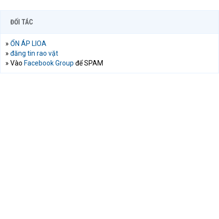
ĐỐI TÁC
»
ỔN ÁP LIOA
»
đăng tin rao vặt
» Vào
Facebook Group
để SPAM