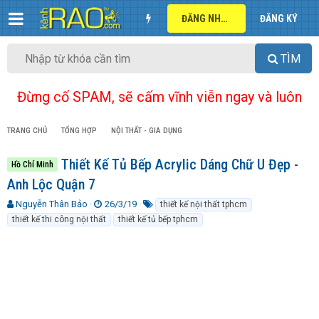
ĐĂNG NHẬP
ĐĂNG KÝ
TÌM
Đừng cố SPAM, sẽ cấm vĩnh viễn ngay và luôn
TRANG CHỦ
TỔNG HỢP
NỘI THẤT - GIA DỤNG
Thiết Kế Tủ Bếp Acrylic Dáng Chữ U Đẹp -
Hồ Chí Minh
Anh Lộc Quận 7
T
N
T
Nguyễn Thân Bảo
26/3/19
thiết kế nội thất tphcm
h
g
ừ
thiết kế thi công nội thất
thiết kế tủ bếp tphcm
r
à
k
e
y
h
a
g
ó
d
ử
a
s
i
t
a
r