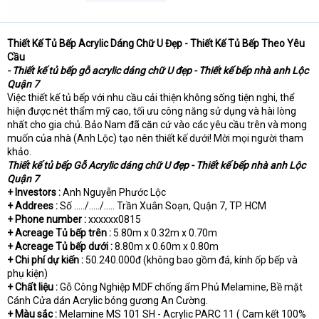
Thiết Kế Tủ Bếp Acrylic Dáng Chữ U Đẹp - Thiết Kế Tủ Bếp Theo Yêu
Cầu
- Thiết kế tủ bếp gỗ acrylic dáng chữ U đẹp - Thiết kế bếp nhà anh Lộc
Quận 7
Việc thiết kế tủ bếp với nhu cầu cải thiện không sống tiện nghi, thể
hiện được nét thẩm mỹ cao, tối ưu công năng sử dụng và hài lòng
nhất cho gia chủ. Bảo Nam đã căn cứ vào các yêu cầu trên và mong
muốn của nhà (Anh Lộc) tạo nên thiết kế dưới! Mời mọi người tham
khảo.
Thiết kế tủ bếp Gỗ Acrylic dáng chữ U đẹp - Thiết kế bếp nhà anh Lộc
Quận 7
+ Investors :
Anh Nguyễn Phước Lộc
+ Addrees :
Số ...../...../..... Trần Xuân Soạn, Quận 7, TP. HCM
+ Phone number :
xxxxxx0815
+ Acreage Tủ bếp trên :
5.80m x 0.32m x 0.70m
+ Acreage Tủ bếp dưới :
8.80m x 0.60m x 0.80m
+ Chi phí dự kiến :
50.240.000đ (không bao gồm đá, kính ốp bếp và
phụ kiện)
+ Chất liệu :
Gỗ Công Nghiệp MDF chống ẩm Phủ Melamine, Bề mặt
Cánh Cửa dán Acrylic bóng gương An Cường.
+ Màu sắc :
Melamine MS 101 SH - Acrylic PARC 11 ( Cam kết 100%