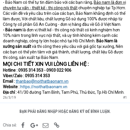
- Bảo Nam có thể tự tin đảm bảo với các bạn rằng,
Bảo nam là đơn vị
chuyên tư vấn - thiết kế - thi công nội thất
chuyên nghiệp tại Tp.Hcm.
Các vấn đề và yêu cầu trên của các bạn, Bảo Nam khẳng định có thể
làm được, Với chất liệu, chất lượng Gỗ sử dụng 100% được nhập từ
Công ty cổ phần Gỗ An Cường - đơn vị hàng đầu về Gỗ ở Việt Nam.
- Bảo nam
là đơn vị thiết kế - thi công nội thất có kinh nghiệm hơn
10% năm trong lĩnh vực nội thất, và uy tính không kém cạnh các
doanh nghiệp, công ty lớn hoặc nhỏ tại Hồ Chí Minh.
Bảo Nam là
xưởng sản xuất
và thi công theo yêu cầu với giá gốc tại xưởng, Nên
các bạn có thể yên tâm với giá thành, chất lượng, chất liệu Gỗ được
thi công, sản xuất tại Bảo Nam.
MỌI CHI TIẾT XIN VUI LÒNG LIÊN HỆ :
Hotline : 0935 314 353 - 0903 022 906
Viber/Zalo : 0935 314 353
Email :
thanbao@noithatbaonam.vn
Website :
https://noithatbaonam.vn
Địa chỉ :
41/30 đường Tam Bình, Tam Phú, Thủ Đức, Tp.Hồ Chí Minh.
26/3/19
#1
BẠN PHẢI ĐĂNG NHẬP HOẶC ĐĂNG KÝ ĐỂ BÌNH LUẬN.
Facebook
Google+
Email
Link
Chia sẻ: