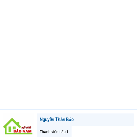
t
e
r
Nguyễn Thân Bảo
Thành viên cấp 1