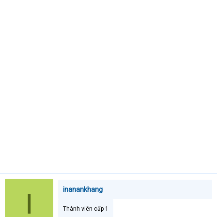
t
e
r
inanankhang
I
Thành viên cấp 1