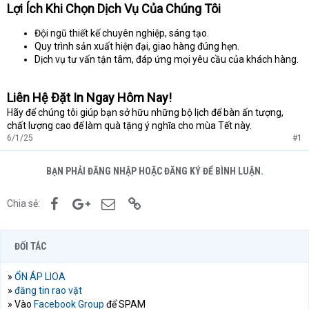
Lợi Ích Khi Chọn Dịch Vụ Của Chúng Tôi
Đội ngũ thiết kế chuyên nghiệp, sáng tạo.
Quy trình sản xuất hiện đại, giao hàng đúng hẹn.
Dịch vụ tư vấn tận tâm, đáp ứng mọi yêu cầu của khách hàng.
Liên Hệ Đặt In Ngay Hôm Nay!
Hãy để chúng tôi giúp bạn sở hữu những bộ lịch để bàn ấn tượng,
chất lượng cao để làm quà tặng ý nghĩa cho mùa Tết này.
6/1/25
#1
BẠN PHẢI ĐĂNG NHẬP HOẶC ĐĂNG KÝ ĐỂ BÌNH LUẬN.
Facebook
Google+
Email
Link
Chia sẻ:
ĐỐI TÁC
»
ỔN ÁP LIOA
»
đăng tin rao vặt
» Vào
Facebook Group
để SPAM