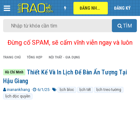
ĐĂNG NHẬP
ĐĂNG KÝ
TÌM
Đừng cố SPAM, sẽ cấm vĩnh viễn ngay và luôn
TRANG CHỦ
TỔNG HỢP
NỘI THẤT - GIA DỤNG
Thiết Kế Và In Lịch Để Bàn Ấn Tượng Tại
Hồ Chí Minh
Hậu Giang
T
N
T
inanankhang
6/1/25
lịch bloc
lịch tết
lịch treo tường
h
g
ừ
lịch độc quyền
r
à
k
e
y
h
a
g
ó
d
ử
a
s
i
t
a
r