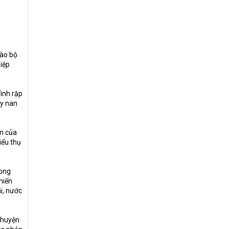
vào bộ
Diệp
ình rập
uy nan
ân của
iểu thụ
rong
hiến
i, nước
 chuyện