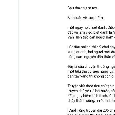
Cậu thực sự ra tay.
Bình luận về tác phẩm:
một ngày nọ bị sét đánh, Diệp
đặc vụ làm việc, biệt danh là
Văn Hiên tiếp cận người nắm 
Lúc đầu hai người đối chọi ga
xung quanh, hai người một đư
cũng cam nguyện dấn thân và
Đây là câu chuyện thường ngà
một tiểu thụ có siêu năng lực t
bàn tay vàng thì không còn gì
Truyện viết theo tiêu chí tạo
truyện chủ yếu là hài hước, hà
đấu nguy hiểm kích thích, lúc 
chảy thành sông, nhiều tình t
[Cáo] Tổng truyện dài 205 chap