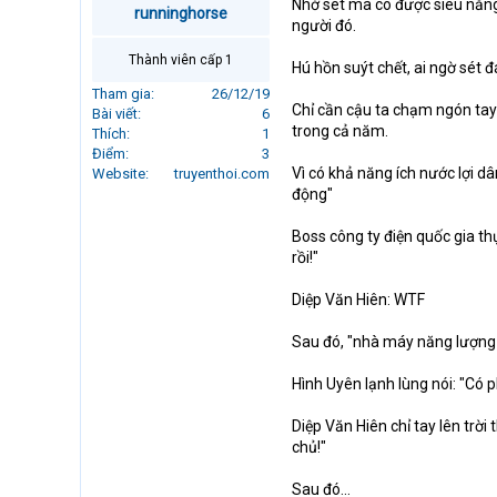
Nhờ sét mà có được siêu năng l
runninghorse
r
người đó.
t
e
Thành viên cấp 1
Hú hồn suýt chết, ai ngờ sét 
r
Tham gia
26/12/19
Chỉ cần cậu ta chạm ngón tay
Bài viết
6
trong cả năm.
Thích
1
Điểm
3
Vì có khả năng ích nước lợi d
Website
truyenthoi.com
động"
Boss công ty điện quốc gia thự
rồi!"
Diệp Văn Hiên: WTF
Sau đó, "nhà máy năng lượng ng
Hình Uyên lạnh lùng nói: "Có 
Diệp Văn Hiên chỉ tay lên trời 
chủ!"
Sau đó...