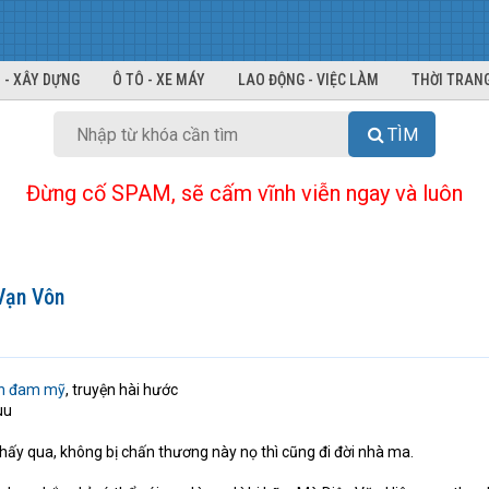
 - XÂY DỰNG
Ô TÔ - XE MÁY
LAO ĐỘNG - VIỆC LÀM
THỜI TRANG
TÌM
Đừng cố SPAM, sẽ cấm vĩnh viễn ngay và luôn
Vạn Vôn
ện đam mỹ
, truyện hài hước
uu
hấy qua, không bị chấn thương này nọ thì cũng đi đời nhà ma.