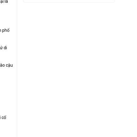
ại là
h phố
ử di
vào cậu
i cố