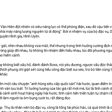
 Văn Hiên đột nhiên có siêu năng lực có thể phóng điện, sau đó cậu tiến 
 "nhà máy năng lượng nguyên tử di động". Bởi vì nhiệm vụ của bộ đặc vụ, 
quyền Hình gia, Hình Uyên.
y gắt, nhìn nhau không vừa mắt, thế nhưng trong tình huống cường địch r
ờng giúp đỡ nhau, từ không tín nhiệm đến hiểu nhau, lúc đối phương ng
o hiểm cảnh.
y không biết xấu hổ, đánh đánh Boss, nói yêu đương, ngược cẩu độc th
hích phụng chỉ giật sét cùng tiểu công đặc biệt xui xẻo, trừ bỏ tiền cùng t
 khác.
 nên một câu chuyện "anh hùng siêu cấp quốc sản" hài hước, quan điểm t
nh văn lưu loát. Trí tưởng tượng của tác giả rất mới mẻ, lúc là tình cảnh c
là cảnh sinh hoạt hằng ngày hài hước, tình cảm tiến triển tuần tự chậm rã
iết làm người ta ôm bụng cười to, rất đáng đọc.
. Thụ là nhân viên bộ đặc vụ, công là tổng tài phúc hắc, cả quá trình là