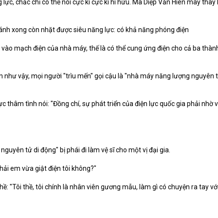
ực, chắc chỉ có thể nói cực kì cực kì hi hữu. Mà Diệp Văn Hiên may thay l
đánh xong còn nhặt được siêu năng lực: có khả năng phóng điện
 vào mạch điện của nhà máy, thế là có thể cung ứng điện cho cả ba thàn
ân như vậy, mọi người "trìu mến" gọi cậu là "nhà máy năng lượng nguyên t
c thâm tình nói: "Đồng chí, sự phát triển của điện lực quốc gia phải nhờ 
uyên tử di động" bị phái đi làm vệ sĩ cho một vị đại gia.
phải em vừa giật điện tôi không?"
thề: "Tôi thề, tôi chính là nhân viên gương mẫu, làm gì có chuyện ra tay vớ