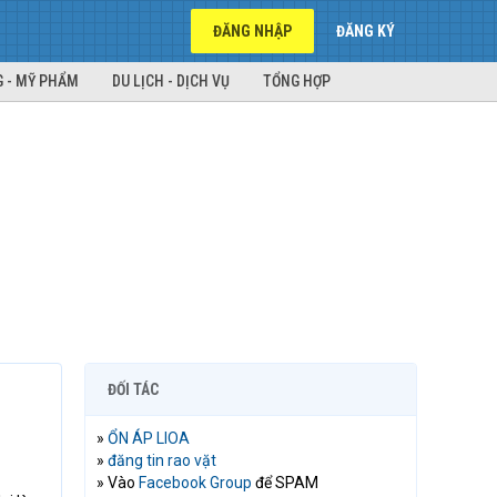
ĐĂNG NHẬP
ĐĂNG KÝ
 - MỸ PHẨM
DU LỊCH - DỊCH VỤ
TỔNG HỢP
ĐỐI TÁC
»
ỔN ÁP LIOA
»
đăng tin rao vặt
» Vào
Facebook Group
để SPAM