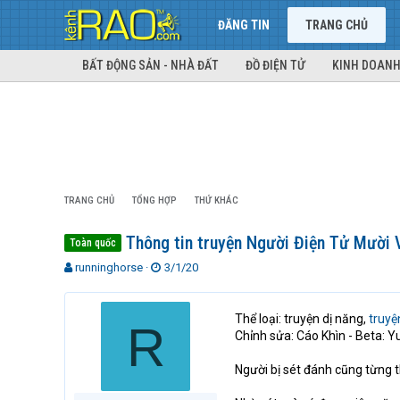
ĐĂNG TIN
TRANG CHỦ
BẤT ĐỘNG SẢN - NHÀ ĐẤT
ĐỒ ĐIỆN TỬ
KINH DOANH
TRANG CHỦ
TỔNG HỢP
THỨ KHÁC
Thông tin truyện Người Điện Tử Mười 
Toàn quốc
T
N
runninghorse
3/1/20
h
g
r
à
e
y
Thể loại: truyện dị năng,
truy
R
a
g
Chỉnh sửa: Cáo Khìn - Beta: Y
d
ử
s
i
Người bị sét đánh cũng từng t
t
a