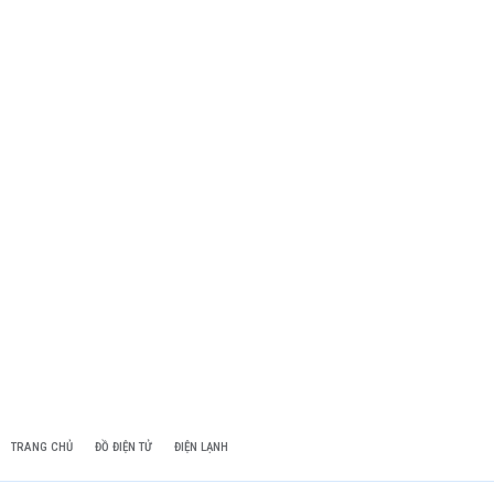
TRANG CHỦ
ĐỒ ĐIỆN TỬ
ĐIỆN LẠNH