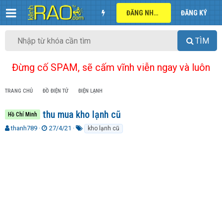
ĐĂNG NHẬP
ĐĂNG KÝ
TÌM
Đừng cố SPAM, sẽ cấm vĩnh viễn ngay và luôn
TRANG CHỦ
ĐỒ ĐIỆN TỬ
ĐIỆN LẠNH
thu mua kho lạnh cũ
Hồ Chí Minh
T
N
T
thanh789
27/4/21
kho lạnh cũ
h
g
ừ
r
à
k
e
y
h
a
g
ó
d
ử
a
s
i
t
a
r
t