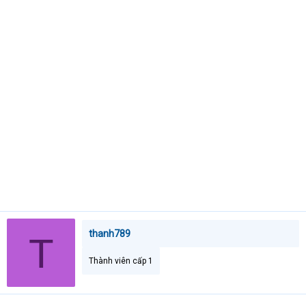
e
r
thanh789
T
Thành viên cấp 1