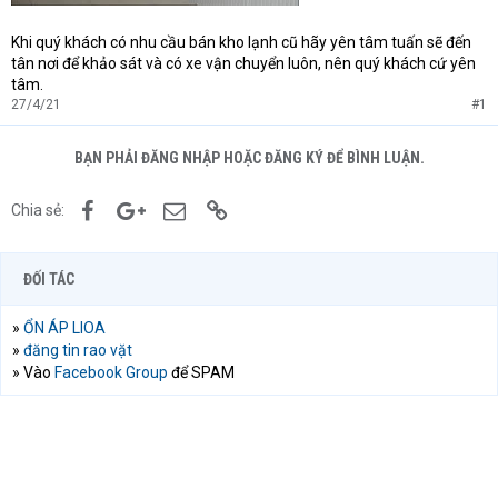
Khi quý khách có nhu cầu bán kho lạnh cũ hãy yên tâm tuấn sẽ đến
tân nơi để khảo sát và có xe vận chuyển luôn, nên quý khách cứ yên
tâm.
27/4/21
#1
BẠN PHẢI ĐĂNG NHẬP HOẶC ĐĂNG KÝ ĐỂ BÌNH LUẬN.
Facebook
Google+
Email
Link
Chia sẻ:
ĐỐI TÁC
»
ỔN ÁP LIOA
»
đăng tin rao vặt
» Vào
Facebook Group
để SPAM