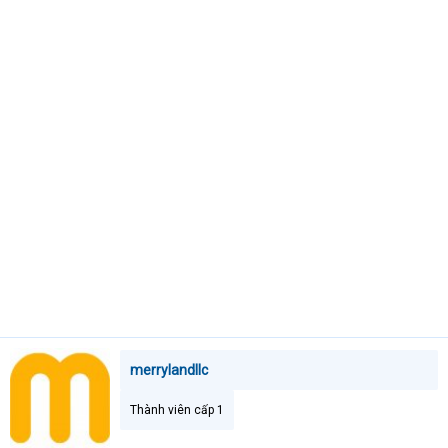
t
e
r
merrylandllc
Thành viên cấp 1