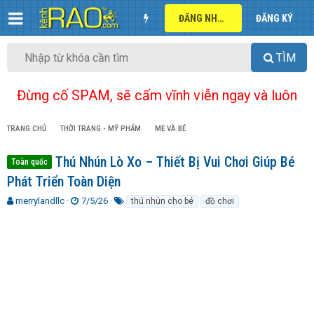
ĐĂNG NHẬP
ĐĂNG KÝ
TÌM
Đừng cố SPAM, sẽ cấm vĩnh viễn ngay và luôn
TRANG CHỦ
THỜI TRANG - MỸ PHẨM
MẸ VÀ BÉ
Thú Nhún Lò Xo – Thiết Bị Vui Chơi Giúp Bé
Toàn quốc
Phát Triển Toàn Diện
T
N
T
merrylandllc
7/5/26
thú nhún cho bé
đồ chơi
h
g
ừ
r
à
k
e
y
h
a
g
ó
d
ử
a
s
i
t
a
r