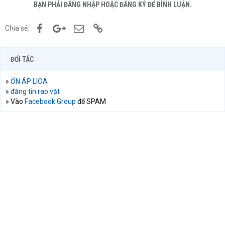
BẠN PHẢI ĐĂNG NHẬP HOẶC ĐĂNG KÝ ĐỂ BÌNH LUẬN.
Facebook
Google+
Email
Link
Chia sẻ:
ĐỐI TÁC
»
ỔN ÁP LIOA
»
đăng tin rao vặt
» Vào
Facebook Group
để SPAM