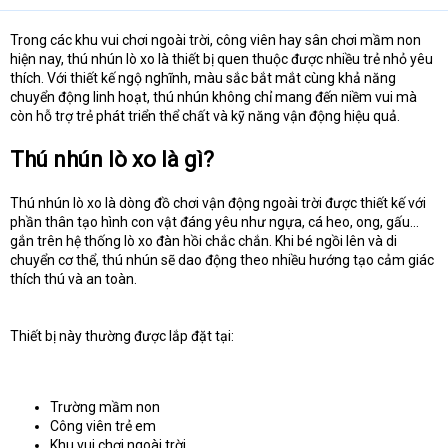
Trong các khu vui chơi ngoài trời, công viên hay sân chơi mầm non
hiện nay, thú nhún lò xo là thiết bị quen thuộc được nhiều trẻ nhỏ yêu
thích. Với thiết kế ngộ nghĩnh, màu sắc bắt mắt cùng khả năng
chuyển động linh hoạt, thú nhún không chỉ mang đến niềm vui mà
còn hỗ trợ trẻ phát triển thể chất và kỹ năng vận động hiệu quả.
Thú nhún lò xo là gì?
Thú nhún lò xo là dòng đồ chơi vận động ngoài trời được thiết kế với
phần thân tạo hình con vật đáng yêu như ngựa, cá heo, ong, gấu…
gắn trên hệ thống lò xo đàn hồi chắc chắn. Khi bé ngồi lên và di
chuyển cơ thể, thú nhún sẽ dao động theo nhiều hướng tạo cảm giác
thích thú và an toàn.
Thiết bị này thường được lắp đặt tại:
Trường mầm non
Công viên trẻ em
Khu vui chơi ngoài trời