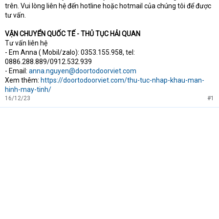
trên. Vui lòng liên hệ đến hotline hoặc hotmail của chúng tôi để được
tư vấn.
VẬN CHUYỂN QUỐC TẾ - THỦ TỤC HẢI QUAN
Tư vấn liên hệ
- Em Anna ( Mobil/zalo): 0353.155.958, tel:
0886.288.889/0912.532.939
- Email:
anna.nguyen@doortodoorviet.com
Xem thêm:
https://doortodoorviet.com/thu-tuc-nhap-khau-man-
hinh-may-tinh/
16/12/23
#1