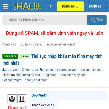
ĐĂNG NHẬP
ĐĂNG KÝ
TÌM
Đừng cố SPAM, sẽ cấm vĩnh viễn ngay và luôn
TRANG CHỦ
DU LỊCH - DỊCH VỤ
DỊCH VỤ DOANH NGHIỆP
Thủ tục nhập khẩu màn hình máy tính
Toàn quốc
Hà Nội
mới nhất
T
N
T
DoorViet1
16/12/23
anna
doortodoorviet
export
import
h
g
ừ
kiểm tra chất lượng đồ chơi
logistics
màn hình máy tính
r
à
k
oceanfreight
thủ tục hải quan
e
y
h
a
g
ó
d
ử
a
DoorViet1
s
i
t
a
Thành viên cấp 1
r