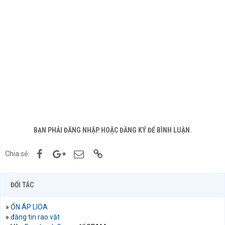
BẠN PHẢI ĐĂNG NHẬP HOẶC ĐĂNG KÝ ĐỂ BÌNH LUẬN.
Facebook
Google+
Email
Link
Chia sẻ:
ĐỐI TÁC
»
ỔN ÁP LIOA
»
đăng tin rao vặt