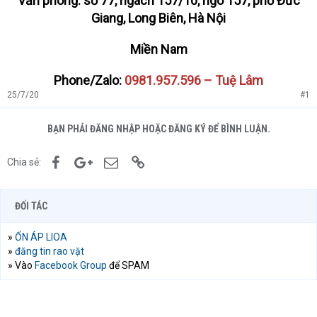
Văn phòng: số 77, ngách 157/10, ngõ 157, phố Đức
Giang, Long Biên, Hà Nội
Miền Nam
Phone/Zalo:
0981.957.596 – Tuệ Lâm
25/7/20
#1
BẠN PHẢI ĐĂNG NHẬP HOẶC ĐĂNG KÝ ĐỂ BÌNH LUẬN.
Facebook
Google+
Email
Link
Chia sẻ:
ĐỐI TÁC
»
ỔN ÁP LIOA
»
đăng tin rao vặt
» Vào
Facebook Group
để SPAM