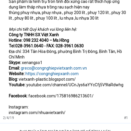
Sản phẩm là hình trụ tròn tính đối xứng cao rất thích hợp ứng
dụng làm tháp nhựa trồng rau sạch hiện nay
thùng phuy nhựa, phuy nhựa , phuy 200 lít , phuy 120 lít , phuy 30
lít , phuy 80 lít , phuy 100 lít , lu nhựa ,lu nhựa 30 lít
Mọi chi tiết Quý khách vui lòng liên hệ:
Công ty TNHH SX Việt Xanh
Hotline: 098 232 4040 – Ms.Hồng
Tel:028-3961.0640 - FAX: 028-3961.0630
Địa chỉ: 334 Tân Hòa Đông, phường Bình Trị Đông, Bình Tân, Hồ
Chí Minh
Skype:
xenangso1
Email:
greco@congnghiepvietxanh.com.vn
Website:
https://congnghiepxanh.com
Blog:
vietxanh-plastic.blogspot.com/
Youtube:
youtube.com/channel/UCnJys6aYYcCfj5V9IaRdwhg
Facebook:
facebook.com/175816986213601/
Instagram:
instagram.com/nhuavietxanh/​
2/4/19
#1