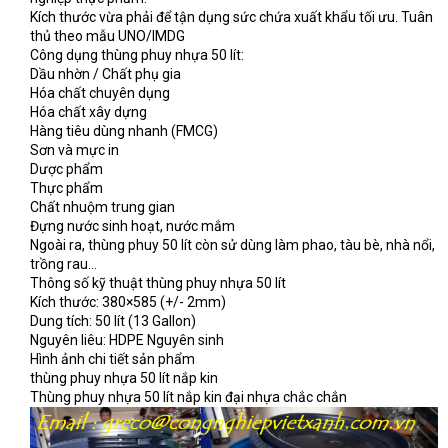
Kích thước vừa phải để tận dụng sức chứa xuất khẩu tối ưu. Tuân
thủ theo mẫu UNO/IMDG
Công dụng thùng phuy nhựa 50 lít:
Dầu nhờn / Chất phụ gia
Hóa chất chuyên dụng
Hóa chất xây dựng
Hàng tiêu dùng nhanh (FMCG)
Sơn và mực in
Dược phẩm
Thực phẩm
Chất nhuộm trung gian
Đựng nước sinh hoạt, nước mắm
Ngoài ra, thùng phuy 50 lít còn sử dùng làm phao, tàu bè, nhà nổi,
trồng rau…
Thông số kỹ thuật thùng phuy nhựa 50 lít
Kích thước: 380×585 (+/- 2mm)
Dung tích: 50 lít (13 Gallon)
Nguyên liêu: HDPE Nguyên sinh
Hình ảnh chi tiết sản phẩm
thùng phuy nhựa 50 lít nắp kin
Thùng phuy nhựa 50 lít nắp kin đại nhựa chắc chắn