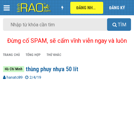
ĐĂNG NHẬP
ĐĂNG KÝ
TÌM
Đừng cố SPAM, sẽ cấm vĩnh viễn ngay và luôn
TRANG CHỦ
TỔNG HỢP
THỨ KHÁC
thùng phuy nhựa 50 lít
Hồ Chí Minh
T
N
hanatc89
2/4/19
h
g
r
à
e
y
a
g
d
ử
s
i
t
a
r
t