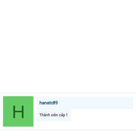
e
r
hanatc89
H
Thành viên cấp 1