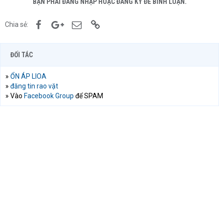
BẠN PHẢI ĐĂNG NHẬP HOẶC ĐĂNG KÝ ĐỂ BÌNH LUẬN.
Facebook
Google+
Email
Link
Chia sẻ:
ĐỐI TÁC
»
ỔN ÁP LIOA
»
đăng tin rao vặt
» Vào
Facebook Group
để SPAM