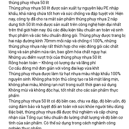
thùng phuy nhựa 50 lít
Thùng phuy nhựa 50 lít được sản xuất tự nguyên liệu PE nhập
khẩu, khả năng chứa tốt hơn và sức chống va đập tuyệt vời. Hiện
nay, công ty đã cho ra mắt sản phẩm thùng phuy nhựa 2 nắp
dung tích 50 lít mới được sản xuất trên công nghệ hiện đại nhất
trên thế giới hiện nay. Đủ các điều kiện tiều chuẩn an toàn vệ sinh
thực phẩm và các tiêu chuẩn đóng gói. Thùng phuy được trang bị
hai nắp đường kính 70mm mỗi nắp và chống rỉ 100%, những
thùng phuy nhựa này rất thích hợp cho việc đóng gói các chất
lỏng và sản phẩm nửa rắn, bao gồm hóa chất nguy hại.
Những ưu điểm vượt trội của thùng phuy nhựa 50 lít:
Rỗng hoàn toàn – Không có lượng dư và lãng phí
Cơ cấu đóng mở đơn giản với vòng đai kẹp vừa khít
Thùng phuy nhựa được làm từ hạt nhựa màu nhập khẩu 100%
nguyên sinh. Không pha trộn thủ công tạo ra bề mặt láng mịn,
không phai màu, không rạn nứt trong suốt thời gian sử dụng.
Không mùi và không độc hại, tốt nhất cho các sản phẩm thực
phẩm
Thùng phuy nhựa 50 lít có độ bền cao, chịu va đập, độ bền uốn, độ
cứng đảm bảo và tuyệt đối an toàn với sức khỏe người tiêu dùng.
Đặc biệt, thùng phuy nhựa đã được thử nghiệm và cấp chứng
nhận của Tổng cục tiêu chuẩn đo lường chất lượng về độ bền cơ
tính của sản phẩm. Có thể sử dụng trong cách nghành công
nghiệp thực phẩm.