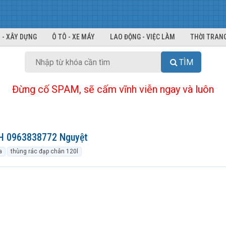
 - XÂY DỰNG
Ô TÔ - XE MÁY
LAO ĐỘNG - VIỆC LÀM
THỜI TRANG
TÌM
Đừng cố SPAM, sẽ cấm vĩnh viễn ngay và luôn
LH 0963838772 Nguyệt
a
thùng rác đạp chân 120l