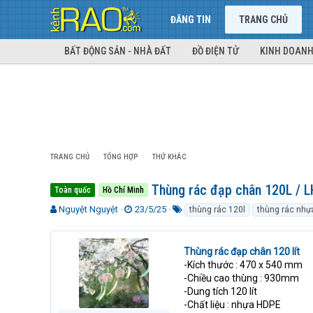
ĐĂNG TIN
TRANG CHỦ
BẤT ĐỘNG SẢN - NHÀ ĐẤT
ĐỒ ĐIỆN TỬ
KINH DOANH
TRANG CHỦ
TỔNG HỢP
THỨ KHÁC
Thùng rác đạp chân 120L / 
Toàn quốc
Hồ Chí Minh
T
N
T
Nguyệt Nguyệt
23/5/25
thùng rác 120l
thùng rác nhự
h
g
ừ
r
à
k
e
y
h
Thùng rác đạp chân 120 lít
a
g
ó
-Kích thước : 470 x 540 mm
d
ử
a
-Chiều cao thùng : 930mm
s
i
-Dung tích 120 lít
t
-Chất liệu : nhựa HDPE
a