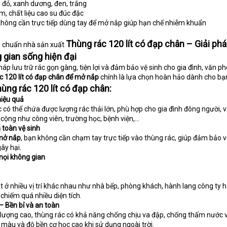
, đỏ, xanh dương, đen, trắng
, chất liệu cao su đúc đặc
hông cần trực tiếp dùng tay để mở nắp giúp hạn chế nhiễm khuẩn
Thùng rác 120 lít có đạp chân – Giải phá
u chuẩn nhà sản xuất
g gian sống hiện đại
áp lưu trữ rác gọn gàng, tiện lợi và đảm bảo vệ sinh cho gia đình, văn p
c 120 lít có đạp chân để mở nắp
chính là lựa chọn hoàn hảo dành cho bạ
ùng rác 120 lít có đạp chân:
hiệu quả
c có thể chứa được lượng rác thải lớn, phù hợp cho gia đình đông người, 
cộng như công viên, trường học, bệnh viện,...
n toàn vệ sinh
mở nắp
, bạn không cần chạm tay trực tiếp vào thùng rác, giúp đảm bảo v
gây hại.
mọi không gian
t ở nhiều vị trí khác nhau như nhà bếp, phòng khách, hành lang công ty 
hiếm quá nhiều diện tích.
– Bền bỉ và an toàn
lượng cao, thùng rác có khả năng chống chịu va đập, chống thấm nước 
màu và độ bền cơ học cao khi sử dụng ngoài trời.