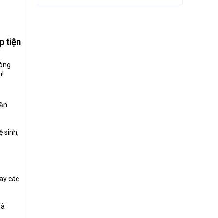
p tiện
hòng
n!
văn
ệ sinh,
hay các
và