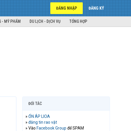
ĐĂNG NHẬP
ĐĂNG KÝ
 - MỸ PHẨM
DU LỊCH - DỊCH VỤ
TỔNG HỢP
ĐỐI TÁC
»
ỔN ÁP LIOA
»
đăng tin rao vặt
» Vào
Facebook Group
để SPAM