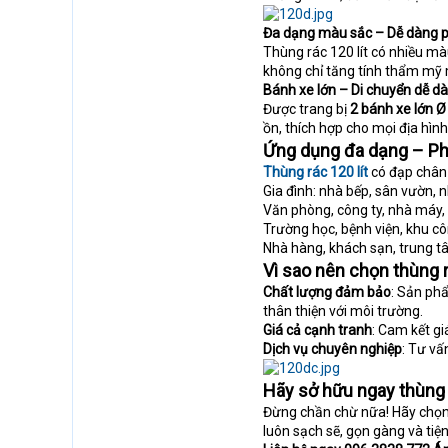
Đa dạng màu sắc – Dễ dàng ph
Thùng rác 120 lít có nhiều m
không chỉ tăng tính thẩm mỹ 
Bánh xe lớn – Di chuyển dễ d
Được trang bị
2 bánh xe lớn
ồn, thích hợp cho mọi địa hình
Ứng dụng đa dạng – Ph
Thùng rác 120 lít
có đạp chân
Gia đình: nhà bếp, sân vườn, nh
Văn phòng, công ty, nhà máy, 
Trường học, bệnh viện, khu c
Nhà hàng, khách sạn, trung 
Vì sao nên chọn thùng r
Chất lượng đảm bảo
: Sản ph
thân thiện với môi trường.
Giá cả cạnh tranh
: Cam kết gi
Dịch vụ chuyên nghiệp
: Tư vấ
Hãy sở hữu ngay thùng r
Đừng chần chừ nữa! Hãy chọ
luôn sạch sẽ, gọn gàng và tiện 