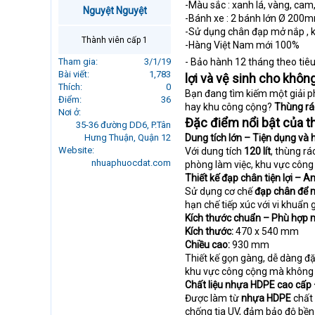
-Màu sắc : xanh lá, vàng, cam
r
Nguyệt Nguyệt
-Bánh xe : 2 bánh lớn Ø 200mm
t
-Sử dụng chân đạp mở nắp , k
e
Thành viên cấp 1
-Hàng Việt Nam mới 100%
r
Tham gia
3/1/19
- Bảo hành 12 tháng theo tiê
Bài viết
1,783
lợi và vệ sinh cho khôn
Thích
0
Bạn đang tìm kiếm một giải ph
Điểm
36
hay khu công cộng?
Thùng rá
Nơi ở
Đặc điểm nổi bật của th
35-36 đường DD6, P.Tân
Hưng Thuận, Quận 12
Dung tích lớn – Tiện dụng và 
Website
Với dung tích
120 lít
, thùng rá
nhuaphuocdat.com
phòng làm việc, khu vực công 
Thiết kế đạp chân tiện lợi – A
Sử dụng cơ chế
đạp chân để 
hạn chế tiếp xúc với vi khuẩn 
Kích thước chuẩn – Phù hợp 
Kích thước:
470 x 540 mm
Chiều cao:
930 mm
Thiết kế gọn gàng, dễ dàng đặ
khu vực công cộng mà không c
Chất liệu nhựa HDPE cao cấp 
Được làm từ
nhựa HDPE
chất 
chống tia UV, đảm bảo độ bền 