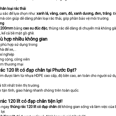
ân loại rác thải
àu sắc để lựa chọn như:
xanh lá, vàng, cam, đỏ, xanh dương, đen, trắng
. Đ
mà còn giúp dễ dàng phân loại rác thải, góp phần bảo vệ môi trường.
àng
 Ø 200mm
bằng
cao su đúc đặc
, thùng rác dễ dàng di chuyển mà không gâ
, kể cả bề mặt gồ ghề.
ù hợp nhiều không gian
 phù hợp sử dụng trong:
à để xe,...
xí nghiệp
ông cộng, công viên
tâm thương mại
ác 120 lít có đạp chân tại Phước Đạt?
ẩm được làm từ nhựa HDPE cao cấp, độ bền cao, an toàn cho người sử d
á tốt nhất trên thị trường.
n tận tình, giao hàng nhanh chóng trên toàn quốc.
ác 120 lít có đạp chân tiện lợi!
n ngay
thùng rác 120 lít có đạp chân
để không gian sống và làm việc của
lợi.