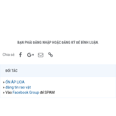
BẠN PHẢI ĐĂNG NHẬP HOẶC ĐĂNG KÝ ĐỂ BÌNH LUẬN.
Facebook
Google+
Email
Link
Chia sẻ:
ĐỐI TÁC
»
ỔN ÁP LIOA
»
đăng tin rao vặt
» Vào
Facebook Group
để SPAM