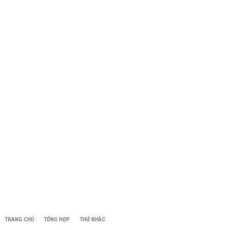
TRANG CHỦ
TỔNG HỢP
THỨ KHÁC