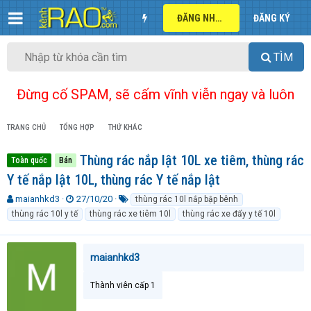
ĐĂNG NHẬP
ĐĂNG KÝ
TÌM
Đừng cố SPAM, sẽ cấm vĩnh viễn ngay và luôn
TRANG CHỦ
TỔNG HỢP
THỨ KHÁC
Thùng rác nắp lật 10L xe tiêm, thùng rác
Toàn quốc
Bán
Y tế nắp lật 10L, thùng rác Y tế nắp lật
T
N
T
maianhkd3
27/10/20
thùng rác 10l nắp bập bênh
h
g
ừ
thùng rác 10l y tế
thùng rác xe tiêm 10l
thùng rác xe đẩy y tế 10l
r
à
k
e
y
h
a
g
ó
maianhkd3
d
ử
a
s
i
t
Thành viên cấp 1
a
r