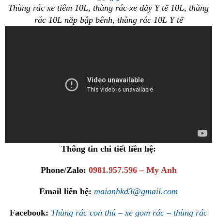
Thùng rác xe tiêm 10L, thùng rác xe đẩy Y tế 10L, thùng
rác 10L nắp bập bênh, thùng rác 10L Y tế
Thông tin chi tiết liên hệ:
Phone/Zalo:
0981.957.596 – My Anh
Email liên hệ:
maianhkd3@gmail.com
Facebook:
Thùng rác con thú – xe gom rác – thùng rác