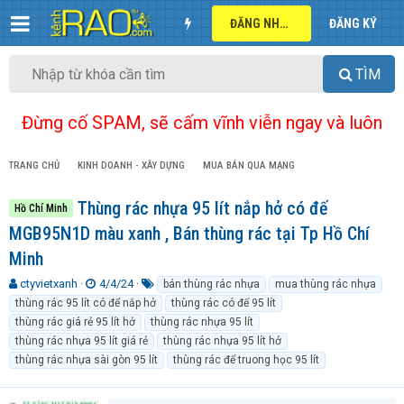
ĐĂNG NHẬP
ĐĂNG KÝ
TÌM
Đừng cố SPAM, sẽ cấm vĩnh viễn ngay và luôn
TRANG CHỦ
KINH DOANH - XÂY DỰNG
MUA BÁN QUA MẠNG
Thùng rác nhựa 95 lít nắp hở có đế
Hồ Chí Minh
MGB95N1D màu xanh , Bán thùng rác tại Tp Hồ Chí
Minh
T
N
T
ctyvietxanh
4/4/24
bán thùng rác nhựa
mua thùng rác nhựa
h
g
ừ
thùng rác 95 lít có để nắp hở
thùng rác có đế 95 lít
r
à
k
thùng rác giá rẻ 95 lít hở
thùng rác nhựa 95 lít
e
y
h
thùng rác nhựa 95 lít giá rẻ
thùng rác nhựa 95 lít hở
a
g
ó
thùng rác nhựa sài gòn 95 lít
thùng rác để truong học 95 lít
d
ử
a
s
i
t