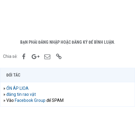
BẠN PHẢI ĐĂNG NHẬP HOẶC ĐĂNG KÝ ĐỂ BÌNH LUẬN.
Facebook
Google+
Email
Link
Chia sẻ:
ĐỐI TÁC
»
ỔN ÁP LIOA
»
đăng tin rao vặt
» Vào
Facebook Group
để SPAM