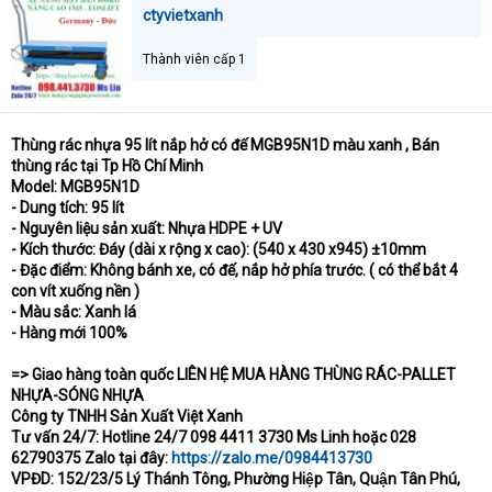
a
ctyvietxanh
r
t
Thành viên cấp 1
e
r
Thùng rác nhựa 95 lít nắp hở có đế MGB95N1D màu xanh , Bán
thùng rác tại Tp Hồ Chí Minh
Model: MGB95N1D
- Dung tích: 95 lít
- Nguyên liệu sản xuất: Nhựa HDPE + UV
- Kích thước: Đáy (dài x rộng x cao): (540 x 430 x945) ±10mm
- Đặc điểm: Không bánh xe, có đế, nắp hở phía trước. ( có thể bắt 4
con vít xuống nền )
- Màu sắc: Xanh lá
- Hàng mới 100%
=> Giao hàng toàn quốc LIÊN HỆ MUA HÀNG THÙNG RÁC-PALLET
NHỰA-SÓNG NHỰA
Công ty TNHH Sản Xuất Việt Xanh
Tư vấn 24/7: Hotline 24/7 098 4411 3730 Ms Linh hoặc 028
62790375 Zalo tại đây:
https://zalo.me/0984413730
VPĐD: 152/23/5 Lý Thánh Tông, Phường Hiệp Tân, Quận Tân Phú,