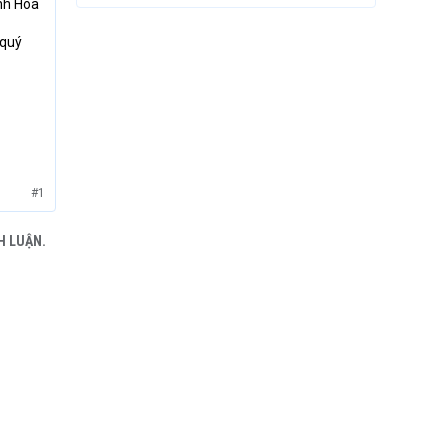
nh Hòa
 quý
#1
H LUẬN.