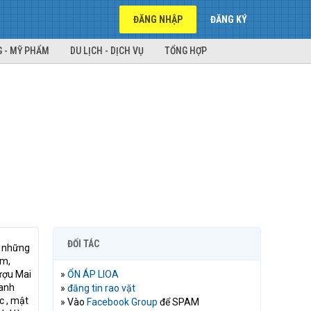
ĐĂNG NHẬP
ĐĂNG KÝ
 - MỸ PHẨM
DU LỊCH - DỊCH VỤ
TỔNG HỢP
ĐỐI TÁC
i những
ồm,
rượu Mai
»
ỔN ÁP LIOA
canh
»
đăng tin rao vặt
c , mật
» Vào
Facebook Group
để SPAM