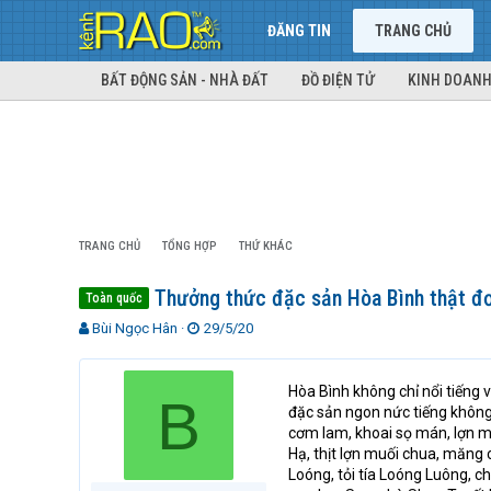
ĐĂNG TIN
TRANG CHỦ
BẤT ĐỘNG SẢN - NHÀ ĐẤT
ĐỒ ĐIỆN TỬ
KINH DOANH
TRANG CHỦ
TỔNG HỢP
THỨ KHÁC
Thưởng thức đặc sản Hòa Bình thật đơn
Toàn quốc
T
N
Bùi Ngọc Hân
29/5/20
h
g
r
à
e
y
Hòa Bình không chỉ nổi tiếng 
B
a
g
đặc sản ngon nức tiếng không đ
d
ử
cơm lam, khoai sọ mán, lợn má
s
i
Hạ, thịt lợn muối chua, măng 
t
Loóng, tỏi tía Loóng Luông, c
a