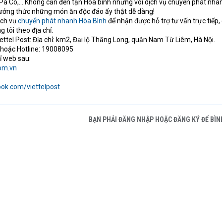
Pà Cò,… Không cần đến tận Hòa bình nhưng vói dịch vụ chuyển phát nha
hưởng thức những món ăn độc đáo ấy thật dễ dàng!
ịch vụ
chuyển phát nhanh Hòa Bình
để nhận được hỗ trợ tư vấn trực tiếp,
g tôi theo địa chỉ:
ttel Post: Địa chỉ: km2, Đại lộ Thăng Long, quận Nam Từ Liêm, Hà Nội.
 hoặc Hotline: 19008095
hỉ web sau:
om.vn
ok.com/viettelpost
BẠN PHẢI ĐĂNG NHẬP HOẶC ĐĂNG KÝ ĐỂ BÌN