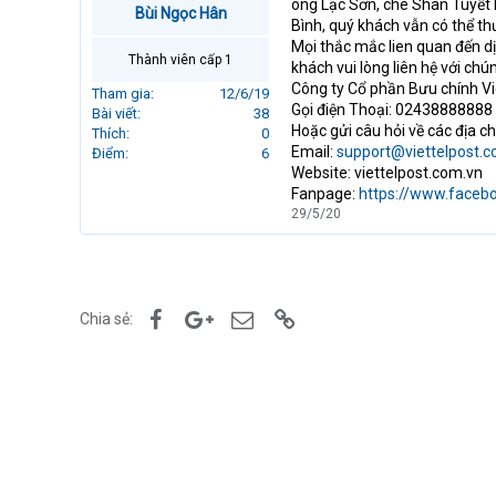
ong Lạc Sơn, chè Shan Tuyết 
Bùi Ngọc Hân
r
Bình, quý khách vẫn có thể t
t
Mọi thắc mắc lien quan đến d
e
Thành viên cấp 1
khách vui lòng liên hệ với chún
r
Công ty Cổ phần Bưu chính Vie
Tham gia
12/6/19
Gọi điện Thoại: 02438888888
Bài viết
38
Hoặc gửi câu hỏi về các địa c
Thích
0
Email:
support@viettelpost.c
Điểm
6
Website: viettelpost.com.vn
Fanpage:
https://www.facebo
29/5/20
Facebook
Google+
Email
Link
Chia sẻ: