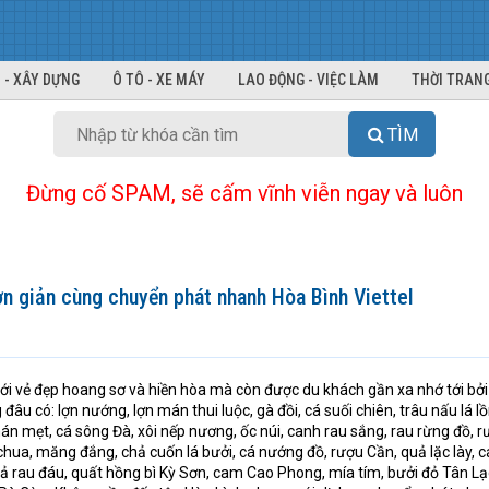
 - XÂY DỰNG
Ô TÔ - XE MÁY
LAO ĐỘNG - VIỆC LÀM
THỜI TRANG
TÌM
Đừng cố SPAM, sẽ cấm vĩnh viễn ngay và luôn
 giản cùng chuyển phát nhanh Hòa Bình Viettel
với vẻ đẹp hoang sơ và hiền hòa mà còn được du khách gần xa nhớ tới bở
âu có: lợn nướng, lợn mán thui luộc, gà đồi, cá suối chiên, trâu nấu lá l
n mẹt, cá sông Đà, xôi nếp nương, ốc núi, canh rau sắng, rau rừng đồ, 
chua, măng đắng, chả cuốn lá bưởi, cá nướng đồ, rượu Cần, quả lặc lày, 
hả rau đáu, quất hồng bì Kỳ Sơn, cam Cao Phong, mía tím, bưởi đỏ Tân Lạ