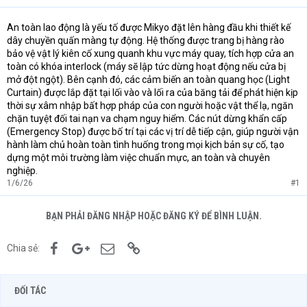
An toàn lao động là yếu tố được Mikyo đặt lên hàng đầu khi thiết kế
dây chuyền quấn màng tự động. Hệ thống được trang bị hàng rào
bảo vệ vật lý kiên cố xung quanh khu vực máy quay, tích hợp cửa an
toàn có khóa interlock (máy sẽ lập tức dừng hoạt động nếu cửa bị
mở đột ngột). Bên cạnh đó, các cảm biến an toàn quang học (Light
Curtain) được lắp đặt tại lối vào và lối ra của băng tải để phát hiện kịp
thời sự xâm nhập bất hợp pháp của con người hoặc vật thể lạ, ngăn
chặn tuyệt đối tai nạn va chạm nguy hiểm. Các nút dừng khẩn cấp
(Emergency Stop) được bố trí tại các vị trí dễ tiếp cận, giúp người vận
hành làm chủ hoàn toàn tình huống trong mọi kịch bản sự cố, tạo
dựng một môi trường làm việc chuẩn mực, an toàn và chuyên
nghiệp.
1/6/26
#1
BẠN PHẢI ĐĂNG NHẬP HOẶC ĐĂNG KÝ ĐỂ BÌNH LUẬN.
Facebook
Google+
Email
Link
Chia sẻ:
ĐỐI TÁC