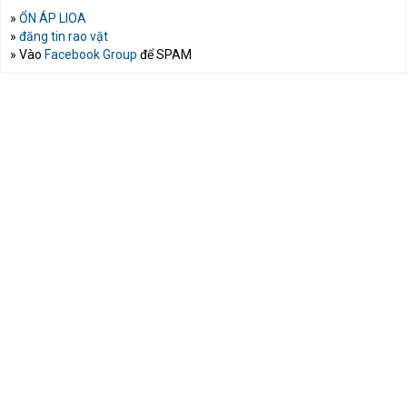
»
ỔN ÁP LIOA
»
đăng tin rao vặt
» Vào
Facebook Group
để SPAM