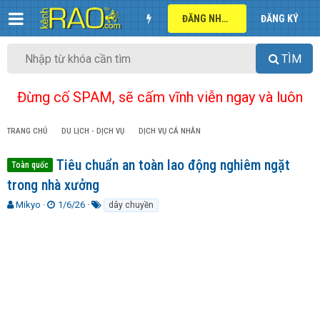
ĐĂNG NHẬP
ĐĂNG KÝ
TÌM
Đừng cố SPAM, sẽ cấm vĩnh viễn ngay và luôn
TRANG CHỦ
DU LỊCH - DỊCH VỤ
DỊCH VỤ CÁ NHÂN
Tiêu chuẩn an toàn lao động nghiêm ngặt
Toàn quốc
trong nhà xưởng
T
N
T
Mikyo
1/6/26
dây chuyền
h
g
ừ
r
à
k
e
y
h
a
g
ó
d
ử
a
s
i
t
a
r