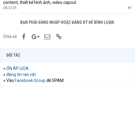
content, thiết kế hình ảnh, video capcut
e
r
28/2/25
#1
BẠN PHẢI ĐĂNG NHẬP HOẶC ĐĂNG KÝ ĐỂ BÌNH LUẬN.
Facebook
Google+
Email
Link
Chia sẻ:
ĐỐI TÁC
»
ỔN ÁP LIOA
»
đăng tin rao vặt
» Vào
Facebook Group
để SPAM