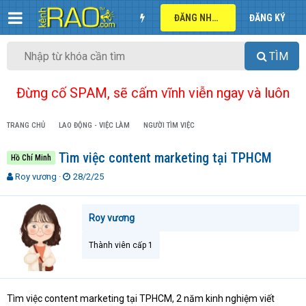
ĐĂNG NHẬP
ĐĂNG KÝ
TÌM
Đừng cố SPAM, sẽ cấm vĩnh viễn ngay và luôn
TRANG CHỦ
LAO ĐỘNG - VIỆC LÀM
NGƯỜI TÌM VIỆC
Tìm việc content marketing tại TPHCM
Hồ Chí Minh
T
N
Roy vương
28/2/25
h
g
r
à
e
y
Roy vương
a
g
d
ử
Thành viên cấp 1
s
i
t
a
r
Tìm việc content marketing tại TPHCM, 2 năm kinh nghiệm viết
t