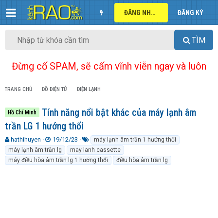
ĐĂNG NHẬP
ĐĂNG KÝ
TÌM
Đừng cố SPAM, sẽ cấm vĩnh viễn ngay và luôn
TRANG CHỦ
ĐỒ ĐIỆN TỬ
ĐIỆN LẠNH
Tính năng nổi bật khác của máy lạnh âm
Hồ Chí Minh
trần LG 1 hướng thổi
T
N
T
hathihuyen
19/12/23
máy lạnh âm trần 1 hướng thổi
h
g
ừ
máy lạnh âm trần lg
may lanh cassette
r
à
k
máy điều hòa âm trần lg 1 hướng thổi
điều hòa âm trần lg
e
y
h
a
g
ó
d
ử
a
s
i
t
a
r