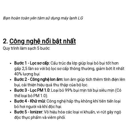
Bạn hoàn toàn yên tâm sử dụng máy lạnh LG
2.
Công nghệ nổi bật nhất
Quy trình làm sạch 5 bước:
Bước 1 - Lọc sơ cấp:
Cấu trúc đa lớp giúp loại bỏ bụi tốt hơn
gấp 2,5 lần so với bộ lọc sơ cấp thông thường, giảm bớt ít nhất
40% lượng bụi.
Bước 2 - Công nghệ Ion âm:
Ion âm giúp tích thêm tĩnh điện lên
bụi, cải thiện hiệu quả thu thập của bộ lọc.
Bước 3 - Lọc PM 1.0:
Loại bỏ 99% bụi mịn tới bụi siêu mịn (Có
thể loại bỏ PM 1.0).
Bước 4 - Khử mùi:
Công nghệ hấp thụ không khí tiên tiến loại
bỏ hơi người và khí độc hại.
Bước 5 - Ionizer:
Vô hiệu hóa các loại vi khuẩn, vi-rút gây ngộ
độc thực phẩm và viêm phổi.