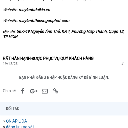
Website:
maylanhdaikin.vn
Website:
maylanhthiennganphat.com
Địa chỉ:
567/49 Nguyễn Ảnh Thủ, KP.4, Phường Hiệp Thành, Quận 12,
TP.HCM
RẤT HÂN HẠNH ĐƯỢC PHỤC VỤ QUÝ KHÁCH HÀNG!
19/12/23
#1
BẠN PHẢI ĐĂNG NHẬP HOẶC ĐĂNG KÝ ĐỂ BÌNH LUẬN.
Facebook
Google+
Email
Link
Chia sẻ:
ĐỐI TÁC
»
ỔN ÁP LIOA
»
đăng tin rao vặt