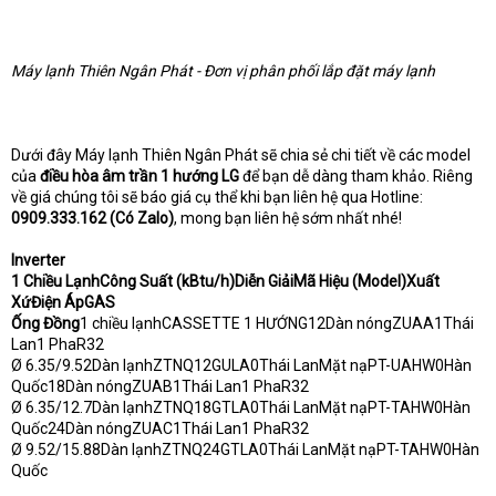
Máy lạnh Thiên Ngân Phát - Đơn vị phân phối lắp đặt máy lạnh
Dưới đây Máy lạnh Thiên Ngân Phát sẽ chia sẻ chi tiết về các model
của
điều hòa âm trần 1 hướng LG
để bạn dễ dàng tham khảo. Riêng
về giá chúng tôi sẽ báo giá cụ thể khi bạn liên hệ qua Hotline:
0909.333.162 (Có Zalo)
, mong bạn liên hệ sớm nhất nhé!
Inverter
1 Chiều LạnhCông Suất (kBtu/h)Diễn GiảiMã Hiệu (Model)Xuất
XứĐiện ÁpGAS
Ống Đồng
1 chiều lạnhCASSETTE 1 HƯỚNG12Dàn nóngZUAA1Thái
Lan1 PhaR32
Ø 6.35/9.52Dàn lạnhZTNQ12GULA0Thái LanMặt nạPT-UAHW0Hàn
Quốc18Dàn nóngZUAB1Thái Lan1 PhaR32
Ø 6.35/12.7Dàn lạnhZTNQ18GTLA0Thái LanMặt nạPT-TAHW0Hàn
Quốc24Dàn nóngZUAC1Thái Lan1 PhaR32
Ø 9.52/15.88Dàn lạnhZTNQ24GTLA0Thái LanMặt nạPT-TAHW0Hàn
Quốc