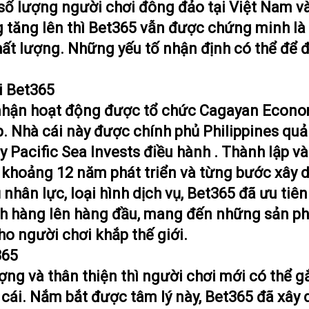
số lượng người chơi đông đảo tại Việt Nam v
tăng lên thì Bet365 vẫn được chứng minh là
chất lượng. Những yếu tố nhận định có thể để 
i Bet365
nhận hoạt động được tổ chức Cagayan Econo
. Nhà cái này được chính phủ Philippines quản
y Pacific Sea Invests điều hành . Thành lập v
 khoảng 12 năm phát triển và từng bước xây 
nhân lực, loại hình dịch vụ, Bet365 đã ưu tiên
ch hàng lên hàng đầu, mang đến những sản p
ho người chơi khắp thế giới.
365
ợng và thân thiện thì người chơi mới có thể g
 cái. Nắm bắt được tâm lý này, Bet365 đã xây