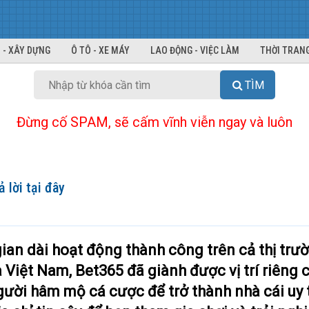
 - XÂY DỰNG
Ô TÔ - XE MÁY
LAO ĐỘNG - VIỆC LÀM
THỜI TRANG
TÌM
Đừng cố SPAM, sẽ cấm vĩnh viễn ngay và luôn
 lời tại đây
gian dài hoạt động thành công trên cả thị trư
à Việt Nam, Bet365 đã giành được vị trí riêng 
ười hâm mộ cá cược để trở thành nhà cái uy 