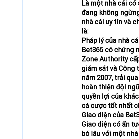
Là một nhà cái có 
đang không ngừng 
nhà cái uy tín và 
là:
Pháp lý của nhà cá
Bet365 có chứng 
Zone Authority cấp
giám sát và Công t
năm 2007, trải qua
hoàn thiện đội ngũ 
quyền lợi của khá
cá cược tốt nhất c
Giao diện của Bet
Giao diện có ấn tư
bó lâu với một nhà