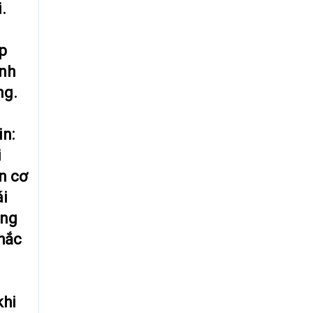
.
p
ình
ng.
in:
i
n cơ
ái
ông
chắc
khi