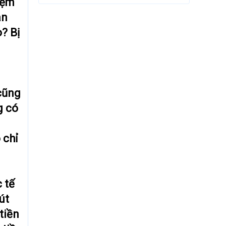
iệm
an
? Bị
cũng
g có
 chỉ
 tế
út
tiền