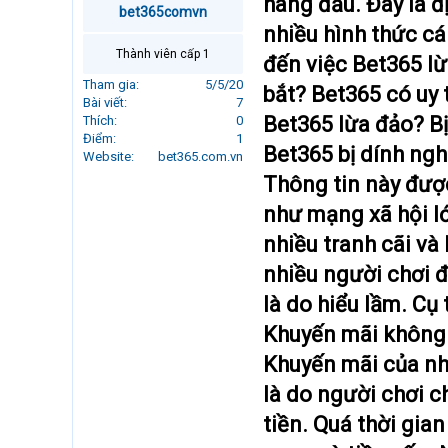
hàng đầu. Đây là đị
bet365comvn
r
nhiều hình thức cá
t
e
Thành viên cấp 1
đến việc Bet365 lừ
r
Tham gia
5/5/20
bắt? Bet365 có uy 
Bài viết
7
Bet365 lừa đảo? Bị
Thích
0
Điểm
1
Bet365 bị dính ngh
Website
bet365.com.vn
Thông tin này đượ
như mạng xã hội l
nhiều tranh cãi và
nhiều người chơi đ
là do hiểu lầm. Cụ 
Khuyến mãi không
Khuyến mãi của nh
là do người chơi c
tiền. Quá thời gian