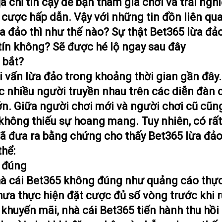
a chỉ tin cậy để bạn tham gia chơi và trải ngh
 cược hấp dẫn. Vậy với những tin đồn liên qu
a đảo thì như thế nào? Sự thật Bet365 lừa đảo
tín không? Sẽ được hé lộ ngay sau đây
 bắt?
i vấn lừa đảo trong khoảng thời gian gần đây.
c nhiều người truyền nhau trên các diễn đàn 
ớn. Giữa người chơi mới và người chơi cũ cũn
 không thiếu sự hoang mang. Tuy nhiên, có rất
ã đưa ra bằng chứng cho thấy Bet365 lừa đảo
thể:
 đúng
à cái Bet365 không đúng như quảng cáo thực
hưa thực hiện đặt cược đủ số vòng trước khi r
 khuyến mãi, nhà cái Bet365 tiến hành thu hồi 