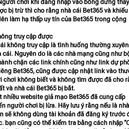
Người chơi khi đăng nhập vào bỗng dưng thấy
ợc bị trừ thì cho rằng nhà cái Bet365 và khiếu
lên làm hạ thấp uy tín của Bet365 trong cộng
hông truy cập được
cái không truy cập là tình huống thường xuyên
hà cái. Nguyên do là các nhà mạng cũng như b
hành chặn các link chính cũng như link dự p
iêng Bet365, cũng được cập nhật link vào th
 chơi không biết và không tìm được đã cho 
t và nhà cái Bet365 bị bắt.
ất nhiều website giả mạo Bet365 đã cung cấp
n người chơi bị lừa. Hãy lưu ý rằng nếu là nhà
n sẽ không dùng tài khoản đã đăng ký trước 
. bạn cũng có thể kiểm tra bằng cách nhập “