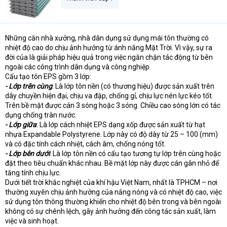
Những căn nhà xưởng, nhà dân dụng sử dụng mái tôn thường có
nhiệt độ cao do chịu ảnh hưởng từ ánh nắng Mặt Trời. Vì vậy, sự ra
đời của là giải pháp hiệu quả trong việc ngăn chặn tác động từ bên
ngoài các công trình dân dụng và công nghiệp.
Cấu tạo tôn EPS gồm 3 lớp:
- Lớp trên cùng
: Là lớp tôn nền (có thương hiệu) được sản xuất trên
dây chuyền hiện đại, chịu va đập, chống gỉ, chịu lực nén lực kéo tốt.
Trên bề mặt được cán 3 sóng hoặc 3 sóng. Chiều cao sóng lớn có tác
dụng chống tràn nước.
- Lớp giữa
: Là lớp cách nhiệt EPS dạng xốp được sản xuất từ hạt
nhựa Expandable Polystyrene. Lớp này có độ dày từ 25 – 100 (mm)
và có đặc tính cách nhiệt, cách âm, chống nóng tốt.
- Lớp bên dưới
: Là lớp tôn nền có cấu tạo tương tự lớp trên cùng hoặc
đặt theo tiêu chuẩn khác nhau. Bề mặt lớp này được cán gân nhỏ để
tăng tính chịu lực.
Dưới tiết trời khắc nghiệt của khí hậu Việt Nam, nhất là TPHCM – nơi
thường xuyên chịu ảnh hưởng của nắng nóng và có nhiệt độ cao, việc
sử dụng tôn thông thường khiến cho nhiệt độ bên trong và bên ngoài
không có sự chênh lệch, gây ảnh hưởng đến công tác sản xuất, làm
việc và sinh hoạt.