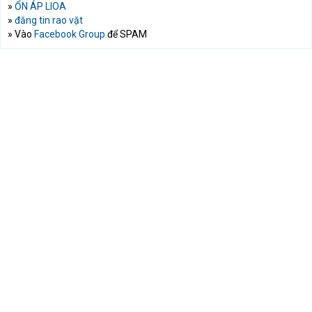
»
ỔN ÁP LIOA
»
đăng tin rao vặt
» Vào
Facebook Group
để SPAM