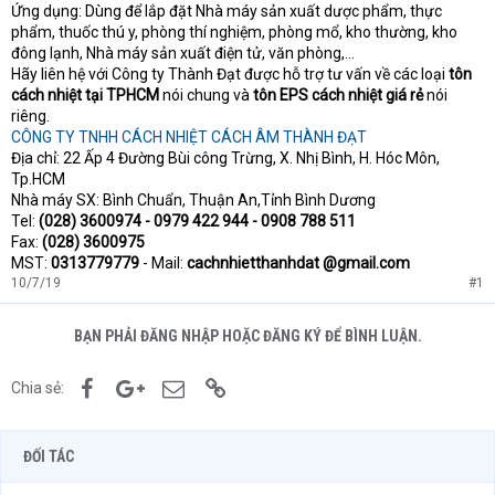
Ứng dụng: Dùng để lắp đặt Nhà máy sản xuất dược phẩm, thực
phẩm, thuốc thú y, phòng thí nghiệm, phòng mổ, kho thường, kho
đông lạnh, Nhà máy sản xuất điện tử, văn phòng,...
Hãy liên hệ với Công ty Thành Đạt được hỗ trợ tư vấn về các loại
tôn
cách nhiệt tại TPHCM
nói chung và
tôn EPS cách nhiệt giá rẻ
nói
riêng.
CÔNG TY TNHH CÁCH NHIỆT CÁCH ÂM THÀNH ĐẠT
Địa chỉ: 22 Ấp 4 Đường Bùi công Trừng, X. Nhị Bình, H. Hóc Môn,
Tp.HCM
Nhà máy SX: Bình Chuẩn, Thuận An,Tỉnh Bình Dương
Tel:
(028) 3600974 - 0979 422 944 - 0908 788 511
Fax:
(028) 3600975
MST:
0313779779
- Mail:
cachnhietthanhdat @gmail.com
10/7/19
#1
BẠN PHẢI ĐĂNG NHẬP HOẶC ĐĂNG KÝ ĐỂ BÌNH LUẬN.
Facebook
Google+
Email
Link
Chia sẻ:
ĐỐI TÁC