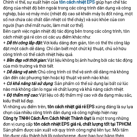
Chính vì thế, sự xuất hiện của
tôn cách nhiệt EPS
giúp hạn chế tác
động của nhiệt độ bên ngoài trong các công trình dân dụng và công
nghiệp, bảo vệ máy móc (nhiệt độ cao sẽ khiến máy bị đốt nóng, một
số nơi chứa các chất dẫn nhiệt có thể cháy) và sức khỏe của con
người (hạn chế mất nước, làm mát cơ thể).
Bên cạnh việc ngăn nhiệt độ tác động bên trong các công trình, tôn
cách nhiệt giá rẻ còn có các ưu điểm khác như:
+
Dễ thi công lắp đặt:
Với kiểu dáng đơn giản, tôn có thể thi công lắp
đặt một cách dễ dàng. Chỉ cần biết một chút kỹ thuật, chủ sở hữu
công trình có thể cách nhiệt hiệu quả.
+
Bền đẹp với thời gian:
Vật liệu không bị ảnh hưởng bởi các tác động
của môi trường và thời tiết.
+
Dễ dàng vệ sinh:
Chủ công trình có thể vệ sinh dễ dàng mà không
cần đến các phương tiện hoặc kỹ thuật vệ sinh nào khác.
+
Có khả năng tái sử dụng
: Sản phẩm có thể sử dụng lại bất cứ lúc
nào mà không cần lo ngại về chất lượng và khả năng cách nhiệt.
+
Độ thẩm mỹ cao:
Vật liệu có độ thẩm mỹ cao với đa dạng màu sắc,
kiểu thiết kế đẹp.
Vì những ưu điểm trên,
tôn cách nhiệt giá rẻ EPS
xứng đáng là sự lựa
chọn của nhiều công trình dân dụng và công nghiệp hiện nay.
Công ty TNHH Cách Âm Cách Nhiệt Thành Đạt
là một trong những
đơn vị cung cấp
tôn cách nhiệt EPS giá rẻ, chất lượng tốt tại TPHCM
.
Sản phẩm được sản xuất với quy trình công nghệ liên tục. Mỗi tấm
tôn được cấu thành bởi lõi polystyrene, được bao bọc bằng thép