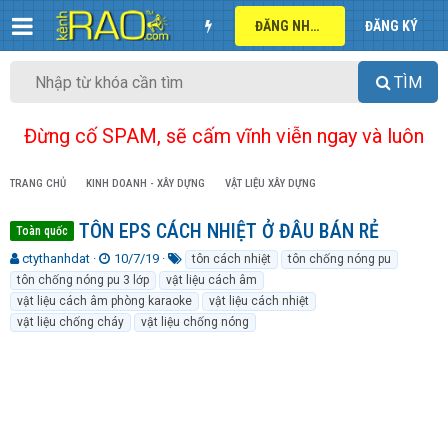
ĐĂNG NHẬP
ĐĂNG KÝ
TÌM
Đừng cố SPAM, sẽ cấm vĩnh viễn ngay và luôn
TRANG CHỦ
KINH DOANH - XÂY DỰNG
VẬT LIỆU XÂY DỰNG
TÔN EPS CÁCH NHIỆT Ở ĐÂU BÁN RẺ
Toàn quốc
T
N
T
ctythanhdat
10/7/19
tôn cách nhiệt
tôn chống nóng pu
h
g
ừ
tôn chống nóng pu 3 lớp
vật liệu cách âm
r
à
k
vật liệu cách âm phòng karaoke
vật liệu cách nhiệt
e
y
h
vật liệu chống cháy
vật liệu chống nóng
a
g
ó
d
ử
a
s
i
t
a
r
t