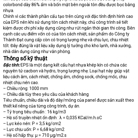
colorbond dày 86% ẩm và bốn mặt bên ngoài tôn đều được bọc bằng
nhựa.
Chính vì các thành phần cấu tạo trên cùng với đặc tính định hình cao
của EPS nên khi sử dụng tôn cách nhiệt này, chủ công trình sẽ tiết
kiệm được chi phí xây dựng cũng như rút ngắn thời gian thi công. Bên
cạnh các ưu điểm vốn có của tôn cách nhiệt, sản phẩm do Công ty
Thành Đạt cung cấp còn có trọng lượng nhẹ và chịu lực, chịu nhiệt
tốt. Đây đúng là vật liệu xây dựng lý tưởng cho kho lạnh, nhà xưởng,
nhà dân dụng cũng như văn phòng.
Thông số kỹ thuật
Đặc tính:
EPS là một dạng kết cấu hạt nhựa khép kín có chứa các
nguyên tử cacbon và hydro, trọng lượng nhẹ. Loại hạt này giúp vật
liệu cách âm, cách nhiệt, chống ẩm, chống sock, chống mốc, chịu
nhiệt chịu nén cao.
– Chiều rộng: 1000 mm
– Chiều dài tùy theo yêu cầu của khách hàng
Tiêu chuẩn, chiều dài và độ dày/mỏng của panel được sản xuất theo
thiết kế riêng của từng công trình, dự án.
– Tỷ trọng tiêu chuẩn : 16 kg/m3
– Hệ số truyền nhiệt ổn định : λ = 0,035 KCal/m.h.oC
– Lực kéo nén: P = 3,5 kg/cm2
– Lực chịu uốn: P = 6,68 kg/cm2
– Hệ số hấp thụ: μ = 710 μg/m2.s