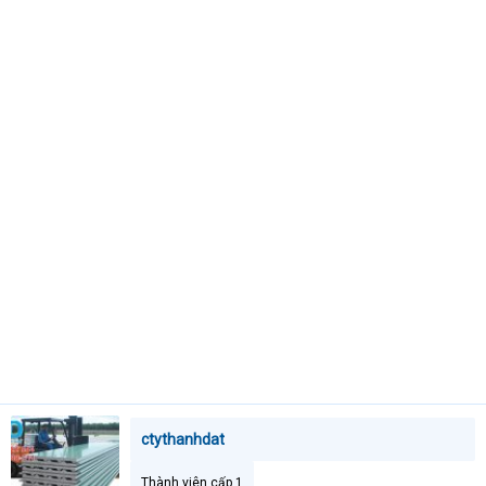
e
r
ctythanhdat
Thành viên cấp 1