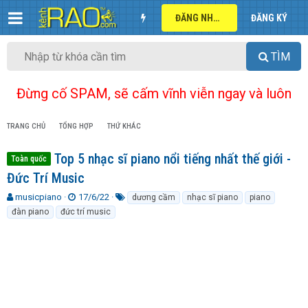
ĐĂNG NHẬP
ĐĂNG KÝ
TÌM
Đừng cố SPAM, sẽ cấm vĩnh viễn ngay và luôn
TRANG CHỦ
TỔNG HỢP
THỨ KHÁC
Top 5 nhạc sĩ piano nổi tiếng nhất thế giới -
Toàn quốc
Đức Trí Music
T
N
T
musicpiano
17/6/22
dương cầm
nhạc sĩ piano
piano
h
g
ừ
đàn piano
đức trí music
r
à
k
e
y
h
a
g
ó
d
ử
a
s
i
t
a
r