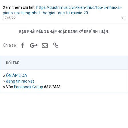
Xem thêm chi tiết:
https://ductrimusic.vn/kien-thuc/top-5-nhac-si-
piano-noi-tieng-nhat-the-gioi--duc-tri-music-20
17/6/22
#1
BẠN PHẢI ĐĂNG NHẬP HOẶC ĐĂNG KÝ ĐỂ BÌNH LUẬN.
Facebook
Google+
Email
Link
Chia sẻ:
ĐỐI TÁC
»
ỔN ÁP LIOA
»
đăng tin rao vặt
» Vào
Facebook Group
để SPAM