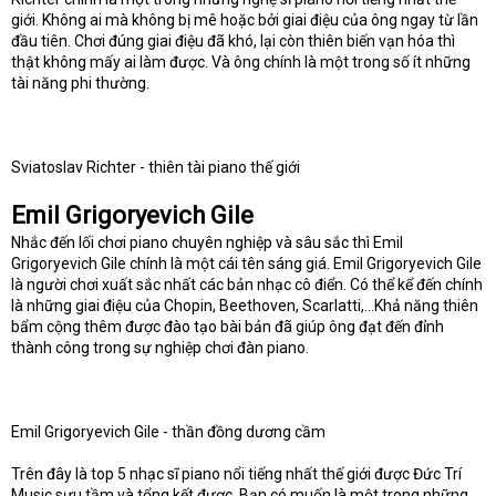
giới. Không ai mà không bị mê hoặc bởi giai điệu của ông ngay từ lần
đầu tiên. Chơi đúng giai điệu đã khó, lại còn thiên biến vạn hóa thì
thật không mấy ai làm được. Và ông chính là một trong số ít những
tài năng phi thường.
Sviatoslav Richter - thiên tài piano thế giới
Emil Grigoryevich Gile
Nhắc đến lối chơi piano chuyên nghiệp và sâu sắc thì Emil
Grigoryevich Gile chính là một cái tên sáng giá. Emil Grigoryevich Gile
là người chơi xuất sắc nhất các bản nhạc cô điển. Có thể kể đến chính
là những giai điệu của Chopin, Beethoven, Scarlatti,…Khả năng thiên
bẩm cộng thêm được đào tạo bài bản đã giúp ông đạt đến đỉnh
thành công trong sự nghiệp chơi đàn piano.
Emil Grigoryevich Gile - thần đồng dương cầm
Trên đây là top 5 nhạc sĩ piano nổi tiếng nhất thế giới được Đức Trí
Music sưu tầm và tổng kết được. Bạn có muốn là một trong những