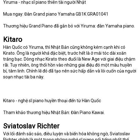
Yiruma - nhạc sĩ piano thiên tài người Nhật
Mua ngay: Đàn Grand piano Yamaha GB1K GRA01041
Thương hiệu Grand Piano đã gắn bó với Yiruma: đàn Yamaha piano.
Kitaro
Hàn Quốc có Yiruma, thì Nhật Bản cũng không kém cạnh khi có
Kirato. Ông là người khá đặc biệt, trước hết là ở mái tóc dài xoăn
trắng bạc. Dòng nhạc Kirato theo đuổi là New Age với giai điệu chậm
rãi. Tuy nhiên, ông thổi hồn vào những giai điệu đó một màu huyền
bí, tâm linh. Chính lẽ đó đã tạo nên sức hấp dẫn và lôi cuốn của người
soạn nhạc tài ba này.
Kitaro - nghệ sĩ piano huyền thoại đến từ Hàn Quốc
Tham khảo thương hiệu Nhật Bản: Đàn Piano Kawai.
Sviatoslav Richter
Với lối đánh sắc sảo, điêu luyện và biến hóa không ngờ, Sviatoslav
Richter chính là một trong những nghệ sĩ piano nổi tiếng nhất thế