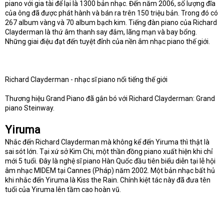
piano với gia tài để lại là 1300 bản nhạc. Đến năm 2006, số lượng đĩa
của ông đã được phát hành và bán ra trên 150 triệu bản. Trong đó có
267 album vàng và 70 album bạch kim. Tiếng đàn piano của Richard
Clayderman là thứ âm thanh say đắm, lãng mạn và bay bổng.
Những giai điệu đạt đến tuyệt đỉnh của nền âm nhạc piano thế giới.
Richard Clayderman - nhạc sĩ piano nổi tiếng thế giới
Thương hiệu Grand Piano đã gắn bó với Richard Clayderman: Grand
piano Steinway.
Yiruma
Nhắc đến Richard Clayderman mà không kể đến Yiruma thì thật là
sai sót lớn. Tại xứ sở Kim Chi, một thần đồng piano xuất hiện khi chỉ
mới 5 tuổi. Đây là nghệ sĩ piano Hàn Quốc đầu tiên biểu diễn tại lễ hội
âm nhạc MIDEM tại Cannes (Pháp) năm 2002. Một bản nhạc bất hủ
khi nhắc đến Yiruma là Kiss the Rain. Chính kiệt tác này đã đưa tên
tuổi của Yiruma lên tầm cao hoàn vũ.