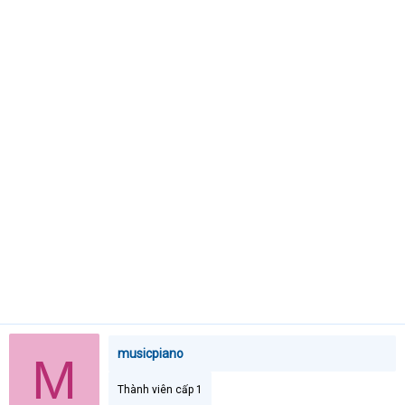
t
e
r
musicpiano
M
Thành viên cấp 1