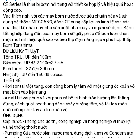
CE Series là thiết bị bơm nổi tiếng với thiết kế hợp lý và hiệu quả hoạt
động cao.
Vào thích nghi với các máy bơm nước được tiêu chuẩn hóa và sử
dụng hệ thống MECCANO, dòng CE cung cấp lợi ích kinh tế cho các
nhà thiết kế nhà máy, nhà sản xuất nhà máy và người sử dụng. Bằng
tốt nghiệp đúng đắn của máy bơm cỡ giấy phép để luôn luôn chọn
một mô hình hiệu quả cao và tiêu thụ điện năng ngựa phù hợp thấp.
Bơm Torishima
DỮ LIỆU KỸ THUẬT
Tổng TRỤ : UP đến 100m
Sức chứa : UP để 2.100m3 / giờ
Kích thước : 32 đến 300mm
Nhiệt độ : UP đến 160 độ celcius
THIẾT KẾ
-Horizontal Một tầng, đơn dòng bơm ly tâm với một giống ốc xoắn vỏ
mặt bích vào bệ mang
-Axial Hút vòi phun và vòi phun xả bố trí hình tròn hướng lên thẳng
đứng, cánh quạt overhung dòng chảy hướng tâm, vỏ tái tạo mặc
nhẫn cũng như tay áo trục bảo vệ.
ỨNG DỤNG
Cấp nước -Thông cho đô thị, công nghiệp và nông nghiệp vì thủy lợi
và hệ thống thoát nước
-Pumping Của nước biển, nước mặn, dung dịch kiềm và Condensate