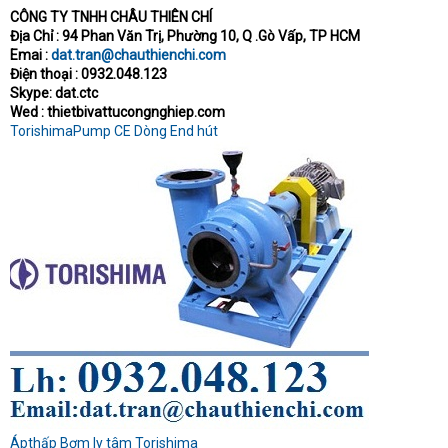
CÔNG TY TNHH CHÂU THIÊN CHÍ
t
Địa Chỉ : 94 Phan Văn Trị, Phường 10, Q .Gò Vấp, TP HCM
e
r
Emai :
dat.tran@chauthienchi.com
Điện thoại : 0932.048.123
Skype: dat.ctc
Wed : thietbivattucongnghiep.com
TorishimaPump CE Dòng End hút
Ápthấp Bơm ly tâm Torishima