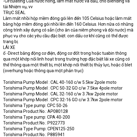
-Circulating Của nước nóng, làm mát nước và dầu, cho Blending và
tải Nhiệm vụ, vv
TRỤC SEAL
Làm mát nhồi hộp mềm đóng gói lên đến 105 Celsius hoặc làm mát
bằng hộp mềm đóng gói nhồi lên đến 160 Celsius. Hơn nữa có những
công trình xây dựng có sẵn (cho ăn của niêm phong và dội nước) mà
phục vụ cho các yêu cầu đặc biệt. con dấu cơ khí cũng có thể được
trang bị.
LÁI XE
ổ -Direct bằng động cơ điện, động cơ đốt trong hoặc tuabin thông
qua một khớp nối linh hoạt trong trường hợp đặc biệt lái xe cũng có
thể thông qua một thiết bị, một khớp nối thiết bị thủy lực, hoặc ổ blet
(overhung hoặc thông qua một phản trục)
Torishima Pump Model : CAL 40-160 c/w 5.5kw 2pole moto
Torishima Pump Model : CPC 50-32 GO c/w 7.5kw 4pole motor
Torishima Pump Model : CAL 32-160 c/w 3.7kw 2pole motor
Torishima Pump Model : CPC 32-16 GO c/w 3.7kw 2pole motor
Torishima Type pump: CPC 50-26
Torishima Product No.: AP080128
Torishima Type pump: CPA 40-200
Torishima Product No.: P922773
Torishima Type Pump: CPEN125-250
Torishima Product No.: P885941