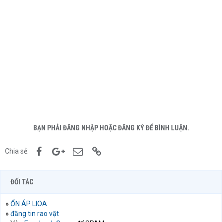
BẠN PHẢI ĐĂNG NHẬP HOẶC ĐĂNG KÝ ĐỂ BÌNH LUẬN.
Facebook
Google+
Email
Link
Chia sẻ:
ĐỐI TÁC
»
ỔN ÁP LIOA
»
đăng tin rao vặt