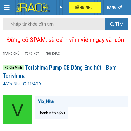
ĐĂNG NHẬP
ĐĂNG KÝ
TÌM
Đừng cố SPAM, sẽ cấm vĩnh viễn ngay và luôn
TRANG CHỦ
TỔNG HỢP
THỨ KHÁC
Torishima Pump CE Dòng End hút - Bơm
Hồ Chí Minh
Torishima
T
N
Vip_Nha
11/4/19
h
g
r
à
e
y
Vip_Nha
V
a
g
d
ử
Thành viên cấp 1
s
i
t
a
r