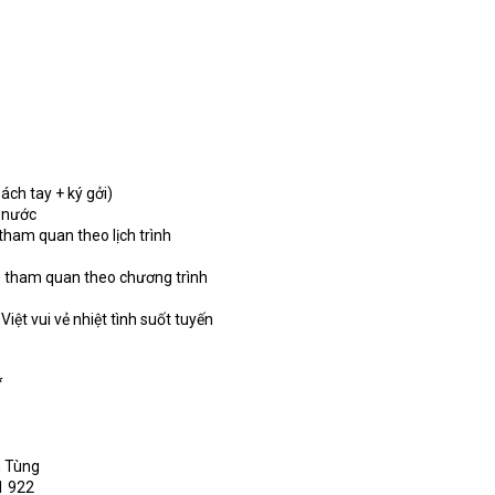
ách tay + ký gởi)
c nước
 tham quan theo lịch trình
vé tham quan theo chương trình
iệt vui vẻ nhiệt tình suốt tuyến
*
n Tùng
1 922