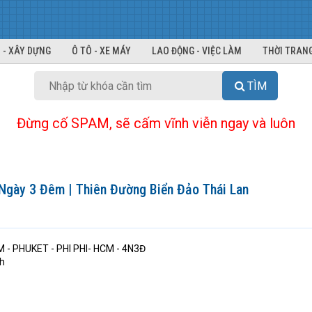
 - XÂY DỰNG
Ô TÔ - XE MÁY
LAO ĐỘNG - VIỆC LÀM
THỜI TRANG
TÌM
Đừng cố SPAM, sẽ cấm vĩnh viễn ngay và luôn
 Ngày 3 Đêm | Thiên Đường Biển Đảo Thái Lan
M - PHUKET - PHI PHI- HCM - 4N3Đ
ch