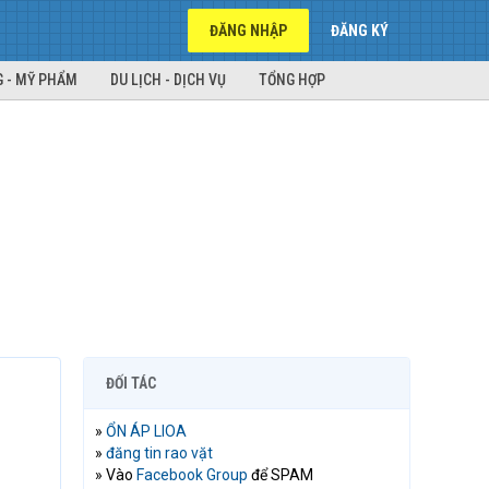
ĐĂNG NHẬP
ĐĂNG KÝ
 - MỸ PHẨM
DU LỊCH - DỊCH VỤ
TỔNG HỢP
ĐỐI TÁC
»
ỔN ÁP LIOA
»
đăng tin rao vặt
» Vào
Facebook Group
để SPAM