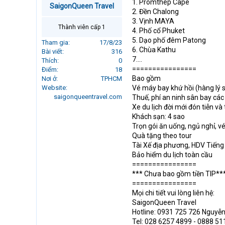
1. Promthep Cape
SaigonQueen Travel
r
2. Đền Chalong
t
3. Vịnh MAYA
e
Thành viên cấp 1
4. Phố cổ Phuket
r
5. Dạo phố đêm Patong
Tham gia
17/8/23
6. Chùa Kathu
Bài viết
316
7....
Thích
0
================
Điểm
18
Bao gồm
Nơi ở
TPHCM
Website
Vé máy bay khứ hồi (hàng lý s
saigonqueentravel.com
Thuế, phí an ninh sân bay cá
Xe du lịch đời mới đón tiễn và
Khách sạn: 4 sao
Trọn gói ăn uống, ngủ nghỉ, 
Quà tặng theo tour
Tài Xế địa phương, HDV Tiếng V
Bảo hiểm du lịch toàn cầu
================
*** Chưa bao gồm tiền TIP**
================
Mọi chi tiết vui lòng liên hệ:
SaigonQueen Travel
Hotline: 0931 725 726 Nguyễ
Tel: 028 6257 4899 - 0888 51