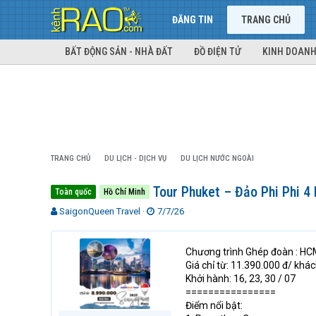
ĐĂNG TIN
TRANG CHỦ
BẤT ĐỘNG SẢN - NHÀ ĐẤT
ĐỒ ĐIỆN TỬ
KINH DOANH
TRANG CHỦ
DU LỊCH - DỊCH VỤ
DU LỊCH NƯỚC NGOÀI
Tour Phuket – Đảo Phi Phi 4
Toàn quốc
Hồ Chí Minh
T
N
SaigonQueen Travel
7/7/26
h
g
r
à
e
y
Chương trình Ghép đoàn : HC
a
g
Giá chỉ từ: 11.390.000 đ/ khá
d
ử
Khởi hành: 16, 23, 30 / 07
s
i
================
t
Điểm nổi bật:
a