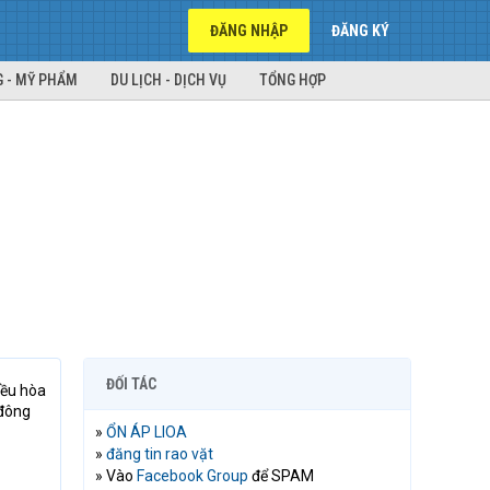
ĐĂNG NHẬP
ĐĂNG KÝ
 - MỸ PHẨM
DU LỊCH - DỊCH VỤ
TỔNG HỢP
ĐỐI TÁC
iều hòa
 đông
»
ỔN ÁP LIOA
»
đăng tin rao vặt
» Vào
Facebook Group
để SPAM