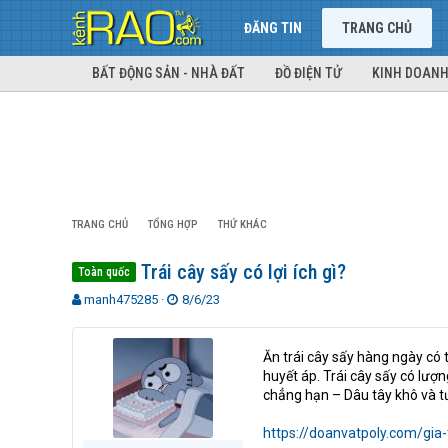
ĐĂNG TIN
TRANG CHỦ
BẤT ĐỘNG SẢN - NHÀ ĐẤT
ĐỒ ĐIỆN TỬ
KINH DOANH
TRANG CHỦ
TỔNG HỢP
THỨ KHÁC
Trái cây sấy có lợi ích gì?
Toàn quốc
T
N
manh475285
8/6/23
h
g
r
à
e
y
Ăn trái cây sấy hàng ngày có 
a
g
huyết áp. Trái cây sấy có lượ
d
ử
chẳng hạn – Dâu tây khô và tư
s
i
t
https://doanvatpoly.com/gia-
a