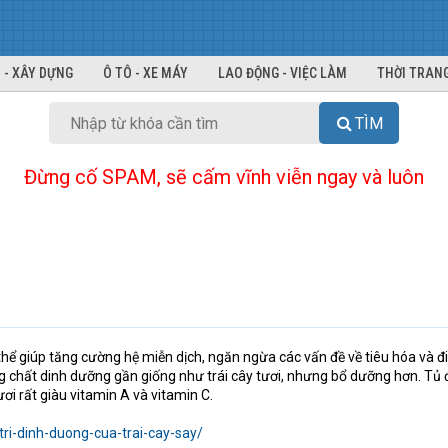
 - XÂY DỰNG
Ô TÔ - XE MÁY
LAO ĐỘNG - VIỆC LÀM
THỜI TRANG
TÌM
Đừng cố SPAM, sẽ cấm vĩnh viễn ngay và luôn
thể giúp tăng cường hệ miễn dịch, ngăn ngừa các vấn đề về tiêu hóa và đ
ng chất dinh dưỡng gần giống như trái cây tươi, nhưng bổ dưỡng hơn. Tủ
ơi rất giàu vitamin A và vitamin C.
tri-dinh-duong-cua-trai-cay-say/