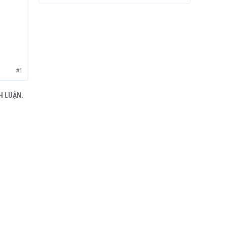
#1
H LUẬN.