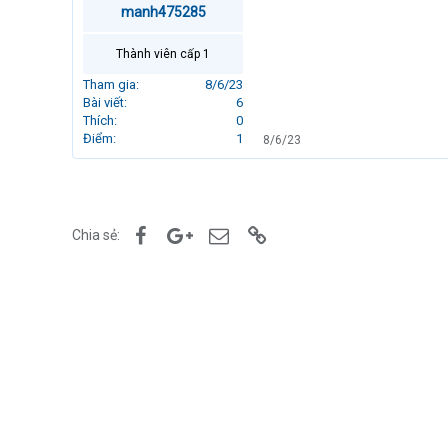
manh475285
r
t
e
Thành viên cấp 1
r
Tham gia
8/6/23
Bài viết
6
Thích
0
Điểm
1
8/6/23
Facebook
Google+
Email
Link
Chia sẻ: