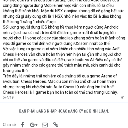
Với việc đưa ra mắt quá sớm để đáp ứng nhu cầu Auto Chess của
cộng đồng người dùng Mobile nên việc vẫn còn nhiều lỗi là điều
không thể tránh khỏi. Mặc dù NSX xiaojiao zhang đã cố gắng hết sức
nhưng dù gì đây cũng chỉ là 1 NSX nhỏ, nên việc fix lỗi là điều không
thể trong 1 sáng 1 chiều được.
Số lượng người dùng iOS không hề thua kém người dùng Android
nên việc chưa có mặt trên iOS đã làm game mất đi số lượng lớn
người chơi. Hi vọng các dev của xiaojiao zhang sớm hoàn thành công
việc để game có thể đến với người dùng iOS sớm nhất có thể.
Với việc tung ra game quá sớm khiến cho nhiều tính năng của AoE:
Chess Heroes vẫn chưa hoàn thiện nên hiện tại gần như người chơi
chỉ có thể vào game và đấu cổ điển, rank hoặc vs AI. Điều này có thể
gây nhàm chán cho các game thủ thích màu mè, skin xanh đỏ cho
tướng các thứ.
Trên đây là những trải nghiệm của chúng tôi qua game Arena of
Evolution: Chess Heroes. Mặc dù còn nhiều chỗ chưa hoàn thiện
nhưng trong khi chờ đợi bản Auto Chess từ các ông lớn thì AoE:
Chess Heroes là 1 game bạn hoàn toàn có thể chơi trong lúc này.
5/4/19
#1
BẠN PHẢI ĐĂNG NHẬP HOẶC ĐĂNG KÝ ĐỂ BÌNH LUẬN.
Facebook
Google+
Email
Link
Chia sẻ: