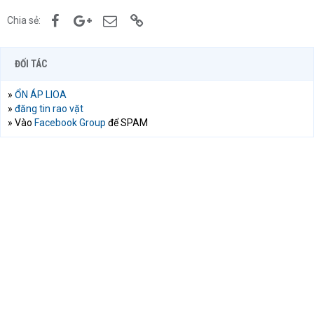
Facebook
Google+
Email
Link
Chia sẻ:
ĐỐI TÁC
»
ỔN ÁP LIOA
»
đăng tin rao vặt
» Vào
Facebook Group
để SPAM