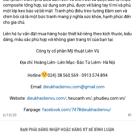
composite tổng hợp, sử dụng sơn phủ, được vẽ bằng tay tỉ mỉ và phủ
một lớp keo bảo vệ bề mặt. Tranh phù điêu treo tường Đầm sen và
chim bói cá là một bức tranh mang ý nghĩa sức khỏe, hạnh phúc đến
cho gia chủ.
Liên hệ tư vấn đặt mua hàng hoặc thiết kế riêng theo kích thước, kiểu
dáng, màu sắc phù hợp với không gian trang trí của bạn tại:
Công ty cổ phần Mỹ thuật Liên Vũ
Địa chỉ: Hoàng Liên- Liên Mạc- Bắc Từ Liêm- Hà Nội
Hotline
024) 38.560.569 - 0913.574.894
Email:
dieukhaclienvu.com@gmail.com
Website:
dieukhaclienvu.com/
; tieucanh.vn/
;
phudieu.com.vn/
Fanpage:
facebook.com/7478dieukhaclienvu/
6/10/20
#1
BẠN PHẢI ĐĂNG NHẬP HOẶC ĐĂNG KÝ ĐỂ BÌNH LUẬN.