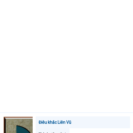
t
e
r
Điêu khắc Liên Vũ