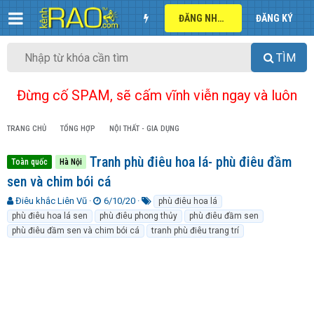
ĐĂNG NHẬP
ĐĂNG KÝ
TÌM
Đừng cố SPAM, sẽ cấm vĩnh viễn ngay và luôn
TRANG CHỦ
TỔNG HỢP
NỘI THẤT - GIA DỤNG
Tranh phù điêu hoa lá- phù điêu đầm
Toàn quốc
Hà Nội
sen và chim bói cá
T
N
T
Điêu khắc Liên Vũ
6/10/20
phù điêu hoa lá
h
g
ừ
phù điêu hoa lá sen
phù điêu phong thủy
phù điêu đầm sen
r
à
k
phù điêu đầm sen và chim bói cá
tranh phù điêu trang trí
e
y
h
a
g
ó
d
ử
a
s
i
t
a
r