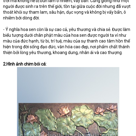
trời mà không hề bị bùn làm ô nhiễm, vấy bẩn. Cũng giống như một
người được sinh ra trên thế giới, tồn tại giữa cuộc đời nhưng đã vượt
thoát khỏi sự tham lam, sâu hận, dục vọng và không bị vấy bẩn, ô
nhiễm bởi dòng đời.
- Ý nghĩa hoa sen còn là sự cao cả, yêu thương và chia sẻ. Được làm
biểu tượng dưới chân phật màu của hoa sen được người ta ví như
màu của đức hạnh, từ bi, trí tuệ, màu của sự thanh cao tâm hồn thể
hiện trong đời sống đạo đức, văn hóa cao đẹp, nơi phẩm chất thánh
thiện bởi lòng yêu thương, khoang dung, nhân ái và cao thượng.
2.Hình ảnh chim bói cá: