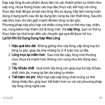
e
Sáp sáp lông là sản phẩm được làm từ các thành phần tự nhiên như
r
sáp ong, nhựa thông hoặc các loại dầu thực vật, kết hợp với công
thức đặc biệt để gửi email vào lông. Khi sử dụng, hãy làm nóng hoặc
dùng ở dạng lạnh, sau đó áp dụng lên vùng da cần thiết lông. Sau khi
sáp khô, bạn chỉ cần giật mạnh để kéo lông ra tận gốc.
Phương pháp này phù hợp với nhiều vùng trên cơ thể như tay, chân,
nải, vùng bikini hay thậm chí là lông mặt. Với
sáp lông
, bạn có thể tự
thực hiện tại nhà hoặc đến các chuyên gia spa để được hỗ trợ.
Lợi Ích Khi Sử Dụng Dụng Sáp Wax Lông
Hiệu quả kéo dài
: Không giống như cày lông, sáp lông loại bỏ
lông từ gốc, giúp da nhẹ nhàng từ 2-4 tuần tùy cơ địa.
Lông mọc lại mềm hơn
: Sau mỗi lần sáp, lông mới thường
mọc thưa và mảnh hơn, không còn cứng như khi dùng dao
cày.
Tẩy tế bào chết
: Quá trình tẩy lông còn giúp loại bỏ lớp tế bào
chết trên da, mang lại làn da sáng tự nhiên.
Tiết kiệm chi phí
: Một hộp sáp sáp lông chất lượng có thể
dùng nhiều lần, giúp bạn tiết kiệm hơn so với các phương pháp
tẩy lông công nghệ cao.
12/3/25
#1