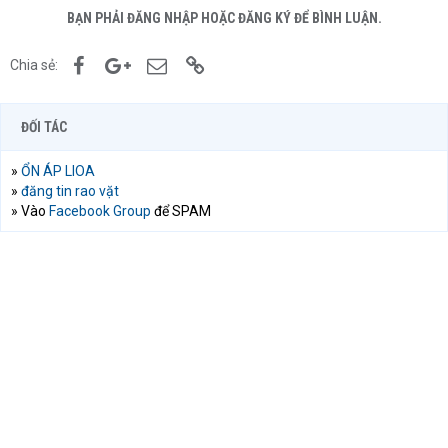
BẠN PHẢI ĐĂNG NHẬP HOẶC ĐĂNG KÝ ĐỂ BÌNH LUẬN.
Facebook
Google+
Email
Link
Chia sẻ:
ĐỐI TÁC
»
ỔN ÁP LIOA
»
đăng tin rao vặt
» Vào
Facebook Group
để SPAM