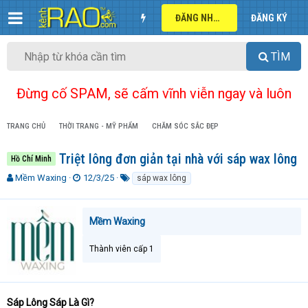
ĐĂNG NHẬP
ĐĂNG KÝ
TÌM
Đừng cố SPAM, sẽ cấm vĩnh viễn ngay và luôn
TRANG CHỦ
THỜI TRANG - MỸ PHẨM
CHĂM SÓC SẮC ĐẸP
Triệt lông đơn giản tại nhà với sáp wax lông
Hồ Chí Minh
T
N
T
Mềm Waxing
12/3/25
sáp wax lông
h
g
ừ
r
à
k
e
y
h
Mềm Waxing
a
g
ó
d
ử
a
Thành viên cấp 1
s
i
t
a
r
t
Sáp Lông Sáp Là Gì?