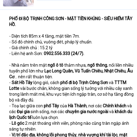
PHỐ ĐI BỘ TRỊNH CÔNG SƠN - MẶT TIỀN KHỦNG - SIÊU HIẾM TÂY
HỒ.
- Diện tích 85m x 4 tầng, mặt tiền 7m.
- Sổ đỏ chính chủ, vuông đét, pháp lý chuẩn.
- Giá chính chủ : 15.2 tỷ
- Liên hệ anh Sơn:
0902.556.333 (24/7).
- Nhà nằm trên mặt
ngõ ô tô
thảm nhựa,
ngõ thông
, nối liền nhiều
tuyến phố lớn như
Lạc Long Quân, Vũ Tuấn Chiêu, Nhật Chiêu, Âu
Cơ
... nên rất thuận tiện.
-
Sát Hồ Tây
lộng gió, cách
phố đi bộ
Trịnh Công Sơn
và
TTTM
Lotte
vài bước chân, không gian sống lý tưởng với nhiều cây xanh
trong lành mát mẻ, khu vực tiện ích ngập tràn, cơ sở hạ tầng đồng
bộ và đầy đủ.
- Toạ lạc giữa con
phố Tây
của
Hà Thành
, nơi các
Chính khách
và
các
Đại gia
sinh sống, nơi các
chuyên gia nước ngoài
và
khách du
lịch Quốc tế
luôn lựa chọn.
-
Lô góc
2 mặt thoáng vĩnh viễn, phòng nào cũng tràn ngập ánh
sáng tự nhiên.
-
Vị trí đắc địa
,
không lỗi phong thủy
,
nhà vượng khí tài lộc
,
mặt