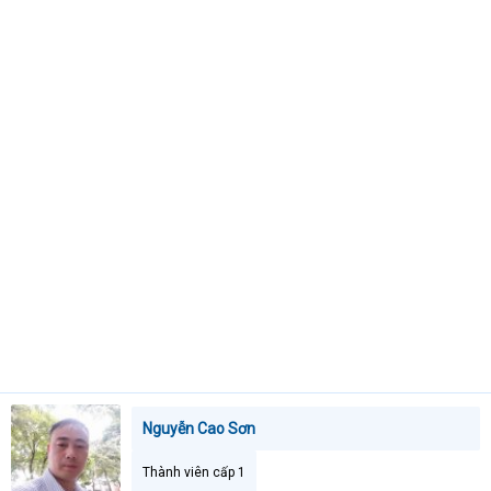
t
e
r
Nguyễn Cao Sơn
Thành viên cấp 1