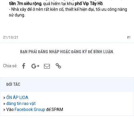
tiền 7m siêu rộng
, quá hiếm tại khu
phố Vip Tây Hồ
.
- Nhà xây để ở nên rất kiên cố, thiết kế hiện đại, tối ưu công năng
sử dụng.
21/10/21
#1
BẠN PHẢI ĐĂNG NHẬP HOẶC ĐĂNG KÝ ĐỂ BÌNH LUẬN.
Facebook
Google+
Email
Link
Chia sẻ:
ĐỐI TÁC
»
ỔN ÁP LIOA
»
đăng tin rao vặt
» Vào
Facebook Group
để SPAM