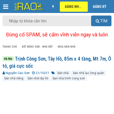
ĐĂNG NHẬP
ĐĂNG KÝ
TÌM
Đừng cố SPAM, sẽ cấm vĩnh viễn ngay và luôn
TRANG CHỦ
BẤT ĐỘNG SẢN - NHÀ ĐẤT
MUA BÁN NHÀ
Trịnh Công Sơn, Tây Hồ, 85m x 4 tầng, Mt 7m, Ô
Hà Nội
tô, giá cực sốc
T
N
T
Nguyễn Cao Sơn
21/10/21
bán nhà
bán nhà lạc long quân
h
g
ừ
bán nhà riêng
bán nhà tây hồ
ban nha trinh cong son
r
à
k
e
y
h
a
g
ó
d
ử
a
s
i
t
a
r