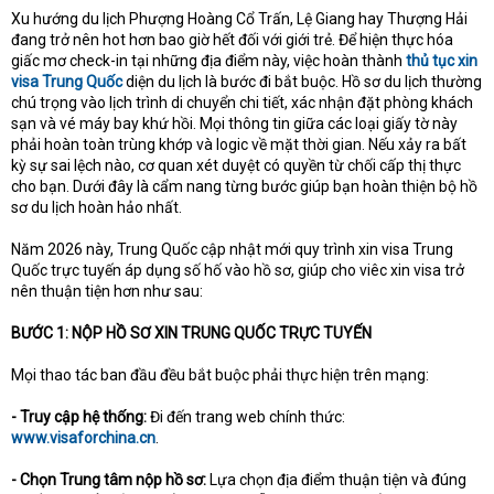
Xu hướng du lịch Phượng Hoàng Cổ Trấn, Lệ Giang hay Thượng Hải
t
đang trở nên hot hơn bao giờ hết đối với giới trẻ. Để hiện thực hóa
e
r
giấc mơ check-in tại những địa điểm này, việc hoàn thành
thủ tục xin
visa Trung Quốc
diện du lịch là bước đi bắt buộc. Hồ sơ du lịch thường
chú trọng vào lịch trình di chuyển chi tiết, xác nhận đặt phòng khách
sạn và vé máy bay khứ hồi. Mọi thông tin giữa các loại giấy tờ này
phải hoàn toàn trùng khớp và logic về mặt thời gian. Nếu xảy ra bất
kỳ sự sai lệch nào, cơ quan xét duyệt có quyền từ chối cấp thị thực
cho bạn. Dưới đây là cẩm nang từng bước giúp bạn hoàn thiện bộ hồ
sơ du lịch hoàn hảo nhất.
Năm 2026 này, Trung Quốc cập nhật mới quy trình xin visa Trung
Quốc trực tuyến áp dụng số hố vào hồ sơ, giúp cho viêc xin visa trở
nên thuận tiện hơn như sau:
BƯỚC 1: NỘP HỒ SƠ XIN TRUNG QUỐC TRỰC TUYẾN
Mọi thao tác ban đầu đều bắt buộc phải thực hiện trên mạng:
- Truy cập hệ thống:
Đi đến trang web chính thức:
www.visaforchina.cn
.
- Chọn Trung tâm nộp hồ sơ:
Lựa chọn địa điểm thuận tiện và đúng