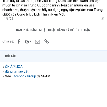
Trên đây là các thủ tục xin visa Trung Quốc cần thiết dành cho bạn
muốn tự xin visa Trung Quốc cho mình. Nếu bạn muốn xin visa
nhanh hơn, thuận tiện hơn hãy sử dụng ngay
dịch vụ làm visa Trung
Quốc
của Công ty Du Lịch Thanh Niên Mới.
11/6/26
#1
BẠN PHẢI ĐĂNG NHẬP HOẶC ĐĂNG KÝ ĐỂ BÌNH LUẬN.
Facebook
Google+
Email
Link
Chia sẻ:
ĐỐI TÁC
»
ỔN ÁP LIOA
»
đăng tin rao vặt
» Vào
Facebook Group
để SPAM