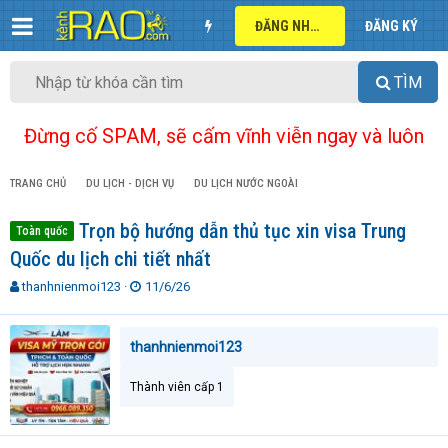
ĐĂNG NHẬP
ĐĂNG KÝ
TÌM
Đừng cố SPAM, sẽ cấm vĩnh viễn ngay và luôn
TRANG CHỦ
DU LỊCH - DỊCH VỤ
DU LỊCH NƯỚC NGOÀI
Trọn bộ hướng dẫn thủ tục xin visa Trung
Toàn quốc
Quốc du lịch chi tiết nhất
T
N
thanhnienmoi123
11/6/26
h
g
r
à
e
y
thanhnienmoi123
a
g
d
ử
Thành viên cấp 1
s
i
t
a
r