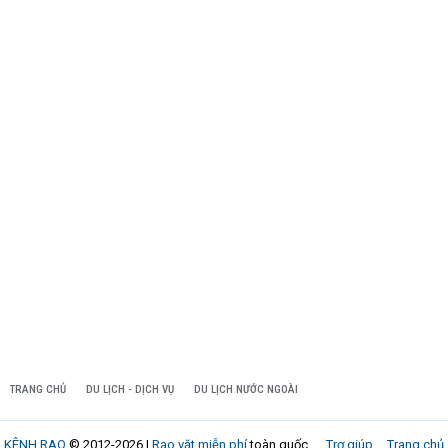
TRANG CHỦ
DU LỊCH - DỊCH VỤ
DU LỊCH NƯỚC NGOÀI
KÊNH RAO
© 2012-2026 |
Rao vặt miễn phí
toàn quốc
Trợ giúp
Trang chủ