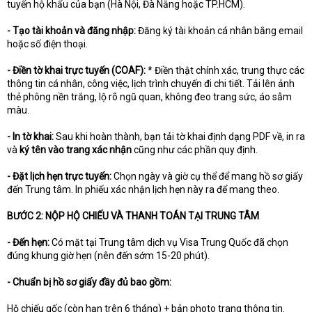
tuyến hộ khẩu của bạn (Hà Nội, Đà Nẵng hoặc TP.HCM).
- Tạo tài khoản và đăng nhập:
Đăng ký tài khoản cá nhân bằng email
hoặc số điện thoại.
- Điền tờ khai trực tuyến (COAF):
* Điền thật chính xác, trung thực các
thông tin cá nhân, công việc, lịch trình chuyến đi chi tiết. Tải lên ảnh
thẻ phông nền trắng, lộ rõ ngũ quan, không đeo trang sức, áo sẫm
màu.
- In tờ khai:
Sau khi hoàn thành, bạn tải tờ khai định dạng PDF về, in ra
và
ký tên vào trang xác nhận
cũng như các phần quy định.
- Đặt lịch hẹn trực tuyến:
Chọn ngày và giờ cụ thể để mang hồ sơ giấy
đến Trung tâm. In phiếu xác nhận lịch hẹn này ra để mang theo.
BƯỚC 2: NỘP HỘ CHIẾU VÀ THANH TOÁN TẠI TRUNG TÂM
- Đến hẹn:
Có mặt tại Trung tâm dịch vụ Visa Trung Quốc đã chọn
đúng khung giờ hẹn (nên đến sớm 15-20 phút).
- Chuẩn bị hồ sơ giấy đầy đủ bao gồm:
Hộ chiếu gốc (còn hạn trên 6 tháng) + bản photo trang thông tin.