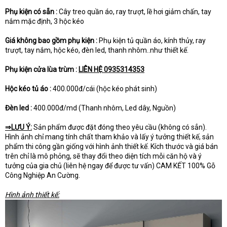
Phụ kiện có sẵn :
Cây treo quần áo, ray trượt, lề hơi giảm chấn, tay
nắm mặc định, 3 hộc kéo
Giá không bao gồm phụ kiện :
Phụ kiện tủ quần áo, kính thủy, ray
trượt, tay nắm, hộc kéo, đèn led, thanh nhôm..như thiết kế.
Phụ kiện cửa lùa trùm :
LIÊN HỆ 0935314353
Hộc kéo tủ áo :
400.000đ/cái (hộc kéo phát sinh)
Đèn led :
400.000đ/md (Thanh nhôm, Led dây, Nguồn)
⇒LƯU Ý:
Sản phẩm được đặt đóng theo yêu cầu (không có sẳn).
Hình ảnh chỉ mang tính chất tham khảo và lấy ý tưởng thiết kế, sản
phẩm thi công gần giống với hình ảnh thiết kế. Kích thước và giá bán
trên chỉ là mô phỏng, sẽ thay đổi theo diện tích mỗi căn hộ và ý
tưởng của gia chủ (liên hệ ngay để được tư vấn) CAM KẾT 100% Gỗ
Công Nghiệp An Cường.
Hình ảnh thiết kế: