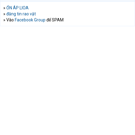
»
ỔN ÁP LIOA
»
đăng tin rao vặt
» Vào
Facebook Group
để SPAM