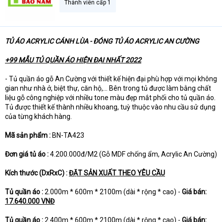
Thành viên cấp 1
t
e
r
TỦ ÁO ACRYLIC CÁNH LÙA - ĐÓNG TỦ ÁO ACRYLIC AN CƯỜNG
+99 MẪU TỦ QUẦN ÁO HIỆN ĐẠI NHẤT 2022
- Tủ quần áo gỗ An Cường với thiết kế hiện đại phù hợp với mọi không
gian như nhà ở, biệt thự, căn hộ,… Bên trong tủ được làm bằng chất
liệu gỗ công nghiệp với nhiều tone màu đẹp mắt phối cho tủ quần áo.
Tủ được thiết kế thành nhiều khoang, tuỳ thuộc vào nhu cầu sử dụng
của từng khách hàng.
Mã sản phẩm :
BN-TA423
Đơn giá tủ áo :
4.200.000đ/M2 (Gỗ MDF chống ẩm, Acrylic An Cường)
Kích thước (DxRxC) :
ĐẶT SẢN XUẤT THEO YÊU CẦU
Tủ quần áo :
2.000m * 600m * 2100m (dài * rộng * cao) -
Giá bán:
17.640.000 VNĐ
Tủ quần áo :
2.400m * 600m * 2100m (dài * rộng * cao) -
Giá bán: