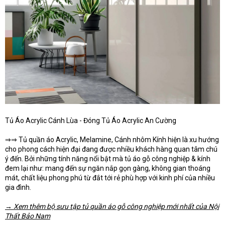
Tủ Áo Acrylic Cánh Lùa - Đóng Tủ Áo Acrylic An Cường
⇒⇒ Tủ quần áo Acrylic, Melamine, Cánh nhôm Kính hiện là xu hướng
cho phong cách hiện đại đang được nhiều khách hàng quan tâm chú
ý đến. Bởi những tính năng nổi bật mà tủ áo gỗ công nghiệp & kính
đem lại như: mang đến sự ngăn nắp gọn gàng, không gian thoáng
mát, chất liệu phong phú từ đắt tới rẻ phù hợp với kinh phí của nhiều
gia đình.
→ Xem thêm bộ sưu tập tủ quần áo gỗ công nghiệp mới nhất của Nội
Thất Bảo Nam