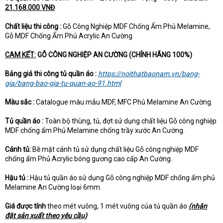
21.168.000 VNĐ
Chất liệu thi công :
Gỗ Công Nghiệp MDF Chống Ẩm Phủ Melamine,
Gỗ MDF Chống Ẩm Phủ Acrylic An Cường
CAM KẾT:
GỖ CÔNG NGHIỆP AN CƯỜNG (CHÍNH HÃNG 100%)
Bảng giá thi công tủ quần áo :
https://noithatbaonam.vn/bang-
gia/bang-bao-gia-tu-quan-ao-91.html
Màu sắc :
Catalogue màu mẫu MDF, MFC Phủ Melamine An Cường.
Tủ quần áo :
Toàn bộ thùng, tủ, đợt sử dụng chất liệu Gỗ công nghiệp
MDF chống ẩm Phủ Melamine chống trầy xước An Cường.
Cánh tủ:
Bề mặt cánh tủ sử dụng chất liệu Gỗ công nghiệp MDF
chống ẩm Phủ Acrylic bóng gương cao cấp An Cường.
Hậu tủ :
Hậu tủ quần áo sử dụng Gỗ công nghiệp MDF chống ẩm phủ
Melamine An Cường loại 6mm.
Giá được tính
theo mét vuông, 1 mét vuông của tủ quần áo
(nhận
đặt sản xuất theo yêu cầu)