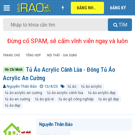
ĐĂNG NHẬP
ĐĂNG KÝ
TÌM
Đừng cố SPAM, sẽ cấm vĩnh viễn ngay và luôn
TRANG CHỦ
TỔNG HỢP
NỘI THẤT - GIA DỤNG
Tủ Áo Acrylic Cánh Lùa - Đóng Tủ Áo
Hồ Chí Minh
Acrylic An Cường
T
N
T
Nguyễn Thân Bảo
13/4/23
tủ áo
tủ áo acrylic
h
g
ừ
tủ áo acrylic an cường
tủ áo acrylic cánh lùa
tủ áo acrylic đẹp
r
à
k
tủ áo an cường
tủ áo giá rẻ
tủ áo gỗ công nghiệp
tủ áo gỗ đẹp
e
y
h
tủ áo đẹp
a
g
ó
d
ử
a
s
i
t
Nguyễn Thân Bảo
a
r