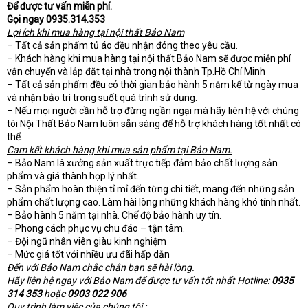
Để được tư vấn miễn phí.
Gọi ngay 0935.314.353
Lợi ích khi mua hàng tại nội thất Bảo Nam
– Tất cả sản phẩm tủ áo đều nhận đóng theo yêu cầu.
– Khách hàng khi mua hàng tại nội thất Bảo Nam sẽ được miễn phí
vận chuyển và lắp đặt tại nhà trong nội thành Tp.Hồ Chí Minh
– Tất cả sản phẩm đều có thời gian bảo hành 5 năm kể từ ngày mua
và nhận bảo trì trong suốt quá trình sử dụng.
– Nếu mọi người cần hỗ trợ đừng ngần ngại mà hãy liên hệ với chúng
tôi Nội Thất Bảo Nam luôn sẵn sàng để hỗ trợ khách hàng tốt nhất có
thể.
Cam kết khách hàng khi mua sản phẩm tại Bảo Nam.
– Bảo Nam là xưởng sản xuất trực tiếp đảm bảo chất lượng sản
phẩm và giá thành hợp lý nhất.
– Sản phẩm hoàn thiện tỉ mỉ đến từng chi tiết, mang đến những sản
phẩm chất lượng cao. Làm hài lòng những khách hàng khó tính nhất.
– Bảo hành 5 năm tại nhà. Chế độ bảo hành uy tín.
– Phong cách phục vụ chu đáo – tận tâm.
– Đội ngũ nhân viên giàu kinh nghiệm
– Mức giá tốt với nhiều ưu đãi hấp dẫn
Đến với Bảo Nam chắc chắn bạn sẽ hài lòng.
Hãy liên hệ ngay với Bảo Nam để được tư vấn tốt nhất Hotline:
0935
314 353
hoặc
0903 022 906
Quy trình làm việc của chúng tôi :