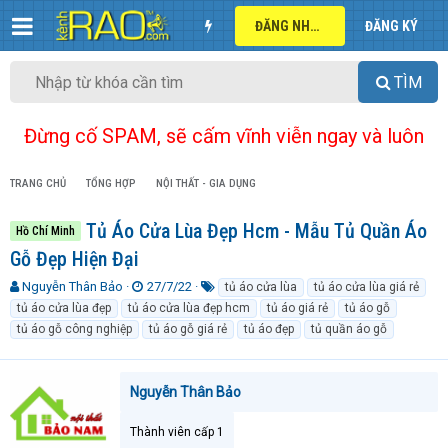
ĐĂNG NHẬP
ĐĂNG KÝ
TÌM
Đừng cố SPAM, sẽ cấm vĩnh viễn ngay và luôn
TRANG CHỦ
TỔNG HỢP
NỘI THẤT - GIA DỤNG
Tủ Áo Cửa Lùa Đẹp Hcm - Mẫu Tủ Quần Áo
Hồ Chí Minh
Gỗ Đẹp Hiện Đại
T
N
T
Nguyễn Thân Bảo
27/7/22
tủ áo cửa lùa
tủ áo cửa lùa giá rẻ
h
g
ừ
tủ áo cửa lùa đẹp
tủ áo cửa lùa đẹp hcm
tủ áo giá rẻ
tủ áo gỗ
r
à
k
tủ áo gỗ công nghiệp
tủ áo gỗ giá rẻ
tủ áo đẹp
tủ quần áo gỗ
e
y
h
a
g
ó
d
ử
a
Nguyễn Thân Bảo
s
i
t
a
Thành viên cấp 1
r