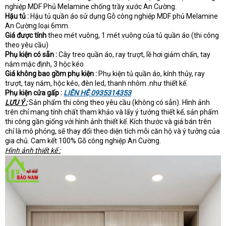
nghiệp MDF Phủ Melamine chống trầy xước An Cường.
Hậu tủ :
Hậu tủ quần áo sử dụng Gỗ công nghiệp MDF phủ Melamine
An Cường loại 6mm.
Giá được tính
theo mét vuông, 1 mét vuông của tủ quần áo (thi công
theo yêu cầu)
Phụ kiện có sẵn :
Cây treo quần áo, ray trượt, lề hơi giảm chấn, tay
nắm mặc định, 3 hộc kéo
Giá không bao gồm phụ kiện :
Phụ kiện tủ quần áo, kính thủy, ray
trượt, tay nắm, hộc kéo, đèn led, thanh nhôm..như thiết kế.
Phụ kiện cửa gấp :
LIÊN HỆ 0935314353
LƯU Ý :
Sản phẩm thi công theo yêu cầu (không có sẳn). Hình ảnh
trên chỉ mang tính chất tham khảo và lấy ý tưởng thiết kế, sản phẩm
thi công gần giống với hình ảnh thiết kế. Kích thước và giá bán trên
chỉ là mô phỏng, sẽ thay đổi theo diện tích mỗi căn hộ và ý tưởng của
gia chủ. Cam kết 100% Gỗ công nghiệp An Cường.
Hình ảnh thiết kế :