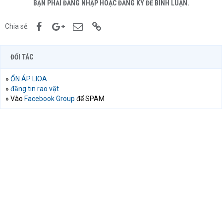
BẠN PHẢI ĐĂNG NHẬP HOẶC ĐĂNG KÝ ĐỂ BÌNH LUẬN.
Facebook
Google+
Email
Link
Chia sẻ:
ĐỐI TÁC
»
ỔN ÁP LIOA
»
đăng tin rao vặt
» Vào
Facebook Group
để SPAM