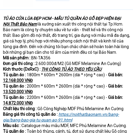
t
e
r
TỦ ÁO CỬA LÙA ĐẸP HCM - MẪU TỦ QUẦN ÁO GỖ ĐẸP HIỆN ĐẠI
Nội Thất Bảo Nam
là xưởng sản xuất thi công nội thất tại Tp.Hcm.
Bảo nam là công ty chuyên sâu về tư vấn - thiết kế và thi công nội
thất. Bao gồm đồ nội thất, đồ trang trí, gia dụng với mẫu mã đa dạng,
giá cả hợp lý, phù hợp với nhiều phong cách nội thất và kinh tế của
từng gia đình. Đến với chúng tôi bạn chắc chắn sẽ hoàn toàn hài lòng
bởi những gì bạn cần cho tổ ấm của mình đều có tại Bảo Nam.
Mã sản phẩm :
BN-TA356
Đơn giá thi công :
2.600.000đ/M2 (Gỗ MDF Melamine An Cường)
Kích thước (DxRxC) :
THI CÔNG TỦ ÁO THEO YÊU CẦU
Tủ quần áo :
1800m * 600m * 2600m (dài * rộng * cao) -
Giá bán:
12.168.000 VNĐ
Tủ quần áo :
2000m * 600m * 2600m (dài * rộng * cao) -
Giá bán:
13.520.000 VNĐ
Tủ quần áo :
2200m * 600m * 2600m (dài * rộng * cao) -
Giá bán:
14.872.000 VNĐ
Chất liệu thi công :
Gỗ Công Nghiệp MDF Phủ Melamine An Cường
Bảng giá thi công tủ quần áo :
https://noithatbaonam.vn/bang-
gia/bang-bao-gia-tu-quan-ao-91.html
Màu sắc :
Catalogue màu mẫu MDF, MFC Phủ Melamine An Cường.
Tủ quần áo :
Toàn bộ thùng, cánh, tủ, đợt sử dụng chất liệu Gỗ công