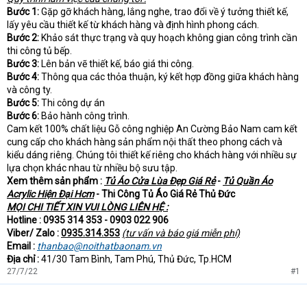
Bước 1:
Gặp gỡ khách hàng, lắng nghe, trao đổi về ý tưởng thiết kế,
lấy yêu cầu thiết kế từ khách hàng và định hình phong cách.
Bước 2:
Khảo sát thực trạng và quy hoạch không gian công trình cần
thi công tủ bếp.
Bước 3:
Lên bản vẽ thiết kế, báo giá thi công.
Bước 4:
Thông qua các thỏa thuận, ký kết hợp đồng giữa khách hàng
và công ty.
Bước 5:
Thi công dự án
Bước 6:
Bảo hành công trình.
Cam kết 100% chất liệu Gỗ công nghiệp An Cường Bảo Nam cam kết
cung cấp cho khách hàng sản phẩm nội thất theo phong cách và
kiểu dáng riêng. Chúng tôi thiết kế riêng cho khách hàng với nhiều sự
lựa chọn khác nhau từ nhiều bộ sưu tập.
Xem thêm sản phẩm :
Tủ Áo Cửa Lùa Đẹp Giá Rẻ
-
Tủ Quần Áo
Acrylic Hiện Đại Hcm
- Thi Công Tủ Áo Giá Rẻ Thủ Đức
MỌI CHI TIẾT XIN VUI LÒNG LIÊN HỆ :
Hotline : 0935 314 353 - 0903 022 906
Viber/ Zalo :
0935.314.353
(tư vấn và báo giá miễn phí)
Email :
thanbao@noithatbaonam.vn
Địa chỉ :
41/30 Tam Bình, Tam Phú, Thủ Đức, Tp.HCM
27/7/22
#1