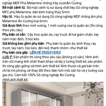
nghiệp MDF Phủ Melamine chống trầy xướcAn Cường.
Bề mặt cánh tủ :
Bề mặt cánh tủ sử dụng chất liệu Gỗ công nghiệp
MFC phủ Melamine, dán kính tráng thủy 5mm.
Hậu tủ :
Hậu tủ quần áo sử dụng Gỗ công nghiệp MDF chống ẩm phủ
Melamine An Cường loại 6mm.
Giá được tính
theo mét vuông, 1 mét vuông của tủ quần áo (thi công
theo yêu cầu)
Phụ kiện có sẵn :
Cây treo quần áo, ray trượt, lề hơi giảm chấn, tay
nắm mặc định, 3 hộc kéo
Giá không bao gồm phụ kiện :
Phụ kiện tủ quần áo, kính thủy, ray
trượt, tay nắm, hộc kéo, đèn led, thanh nhôm..như thiết kế.
Phụ kiện cửa gấp :
LIÊN HỆ 0935314353
LƯU Ý :
Sản phẩm thi công theo yêu cầu (không có sẳn). Hình ảnh
trên chỉ mang tính chất tham khảo và lấy ý tưởng thiết kế, sản phẩm
thi công gần giống với hình ảnh thiết kế. Kích thước và giá bán trên
chỉ là mô phỏng, sẽ thay đổi theo diện tích mỗi căn hộ và ý tưởng của
gia chủ. Cam kết 100% Gỗ công nghiệp An Cường.
Hình ảnh thiết kế :