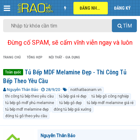
ĐĂNG NHẬP
ĐĂNG KÝ
TÌM
Đừng cố SPAM, sẽ cấm vĩnh viễn ngay và luôn
TRANG CHỦ
TỔNG HỢP
NỘI THẤT - GIA DỤNG
Tủ Bếp MDF Melamine Đẹp - Thi Công Tủ
Toàn quốc
Bếp Theo Yêu Cầu
T
N
T
Nguyễn Thân Bảo
28/9/20
noithatbaonam.vn
h
g
ừ
thi công tủ bếp theo yêu cầu
tủ bếp giá rẻ đẹp
tủ bếp gỗ công nghiệp
r
à
k
tủ bếp gỗ mdf phủ melamine
tủ bếp gỗ đẹp
tủ bếp mdf melamine giá rẻ
e
y
h
tủ bếp mdf melamine đẹp
đóng tủ bếp giá xưởng
a
g
ó
đóng tủ gỗ theo yêu cầu
d
ử
a
s
i
t
a
Nguyễn Thân Bảo
r