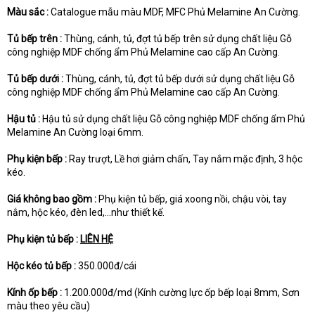
Màu sắc :
Catalogue mẫu màu MDF, MFC Phủ Melamine An Cường.
Tủ bếp trên :
Thùng, cánh, tủ, đợt tủ bếp trên sử dụng chất liệu Gỗ
công nghiệp MDF chống ẩm Phủ Melamine cao cấp An Cường.
Tủ bếp dưới :
Thùng, cánh, tủ, đợt tủ bếp dưới sử dụng chất liệu Gỗ
công nghiệp MDF chống ẩm Phủ Melamine cao cấp An Cường.
Hậu tủ :
Hậu tủ sử dụng chất liệu Gỗ công nghiệp MDF chống ẩm Phủ
Melamine An Cường loại 6mm.
Phụ kiện bếp :
Ray trượt, Lề hơi giảm chấn, Tay nắm mặc định, 3 hộc
kéo.
Giá không bao gồm :
Phụ kiện tủ bếp, giá xoong nồi, chậu vòi, tay
nắm, hộc kéo, đèn led,...như thiết kế.
Phụ kiện tủ bếp :
LIÊN HỆ
Hộc kéo tủ bếp :
350.000đ/cái
Kính ốp bếp :
1.200.000đ/md (Kính cường lực ốp bếp loại 8mm, Sơn
màu theo yêu cầu)