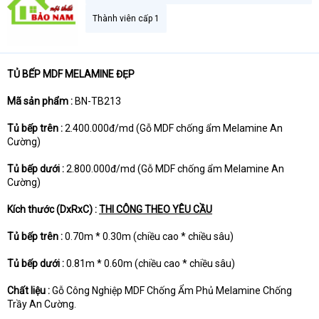
t
Thành viên cấp 1
e
r
TỦ BẾP MDF MELAMINE ĐẸP
Mã sản phẩm :
BN-TB213
Tủ bếp trên :
2.400.000đ/md (Gỗ MDF chống ẩm Melamine An
Cường)
Tủ bếp dưới :
2.800.000đ/md (Gỗ MDF chống ẩm Melamine An
Cường)
Kích thước (DxRxC) :
THI CÔNG THEO YÊU CẦU
Tủ bếp trên :
0.70m * 0.30m (chiều cao * chiều sâu)
Tủ bếp dưới :
0.81m * 0.60m (chiều cao * chiều sâu)
Chất liệu :
Gỗ Công Nghiệp MDF Chống Ẩm Phủ Melamine Chống
Trầy An Cường.