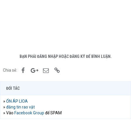
BẠN PHẢI ĐĂNG NHẬP HOẶC ĐĂNG KÝ ĐỂ BÌNH LUẬN.
Facebook
Google+
Email
Link
Chia sẻ:
ĐỐI TÁC
»
ỔN ÁP LIOA
»
đăng tin rao vặt
» Vào
Facebook Group
để SPAM