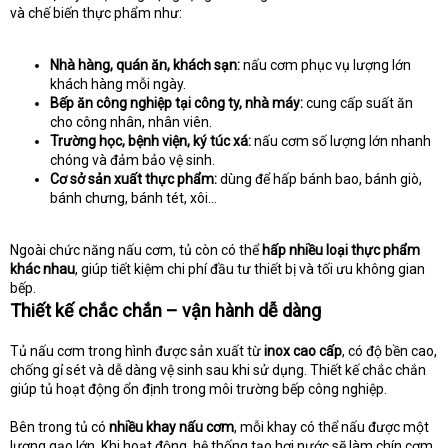
và chế biến thực phẩm như:
Nhà hàng, quán ăn, khách sạn:
nấu cơm phục vụ lượng lớn
khách hàng mỗi ngày.
Bếp ăn công nghiệp tại công ty, nhà máy:
cung cấp suất ăn
cho công nhân, nhân viên.
Trường học, bệnh viện, ký túc xá:
nấu cơm số lượng lớn nhanh
chóng và đảm bảo vệ sinh.
Cơ sở sản xuất thực phẩm:
dùng để hấp bánh bao, bánh giò,
bánh chưng, bánh tét, xôi…
Ngoài chức năng nấu cơm, tủ còn có thể
hấp nhiều loại thực phẩm
khác nhau
, giúp tiết kiệm chi phí đầu tư thiết bị và tối ưu không gian
bếp.
Thiết kế chắc chắn – vận hành dễ dàng
Tủ nấu cơm trong hình được sản xuất từ
inox cao cấp
, có độ bền cao,
chống gỉ sét và dễ dàng vệ sinh sau khi sử dụng. Thiết kế chắc chắn
giúp tủ hoạt động ổn định trong môi trường bếp công nghiệp.
Bên trong tủ có
nhiều khay nấu cơm
, mỗi khay có thể nấu được một
lượng gạo lớn. Khi hoạt động, hệ thống tạo hơi nước sẽ làm chín cơm