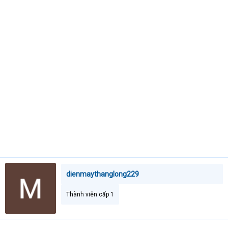
e
r
dienmaythanglong229
Thành viên cấp 1