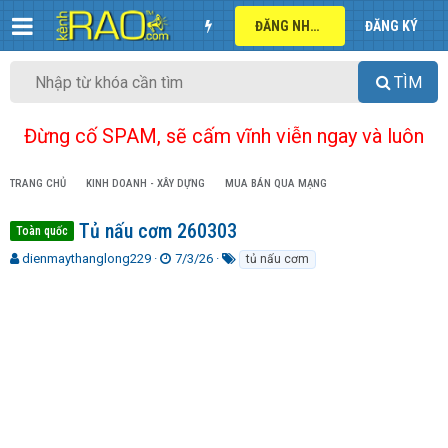
ĐĂNG NHẬP
ĐĂNG KÝ
TÌM
Đừng cố SPAM, sẽ cấm vĩnh viễn ngay và luôn
TRANG CHỦ
KINH DOANH - XÂY DỰNG
MUA BÁN QUA MẠNG
Tủ nấu cơm 260303
Toàn quốc
T
N
T
dienmaythanglong229
7/3/26
tủ nấu cơm
h
g
ừ
r
à
k
e
y
h
a
g
ó
d
ử
a
s
i
t
a
r
t