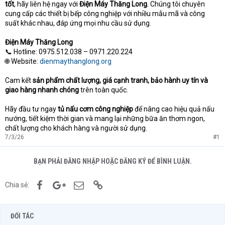
tốt
, hãy liên hệ ngay với
Điện Máy Thăng Long
. Chúng tôi chuyên
cung cấp các thiết bị bếp công nghiệp với nhiều mẫu mã và công
suất khác nhau, đáp ứng mọi nhu cầu sử dụng.
Điện Máy Thăng Long
📞 Hotline: 0975.512.038 – 0971.220.224
🌐 Website:
dienmaythanglong.org
Cam kết
sản phẩm chất lượng, giá cạnh tranh, bảo hành uy tín và
giao hàng nhanh chóng
trên toàn quốc.
Hãy đầu tư ngay
tủ nấu cơm công nghiệp
để nâng cao hiệu quả nấu
nướng, tiết kiệm thời gian và mang lại những bữa ăn thơm ngon,
chất lượng cho khách hàng và người sử dụng.
7/3/26
#1
BẠN PHẢI ĐĂNG NHẬP HOẶC ĐĂNG KÝ ĐỂ BÌNH LUẬN.
Facebook
Google+
Email
Link
Chia sẻ:
ĐỐI TÁC