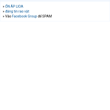
»
ỔN ÁP LIOA
»
đăng tin rao vặt
» Vào
Facebook Group
để SPAM