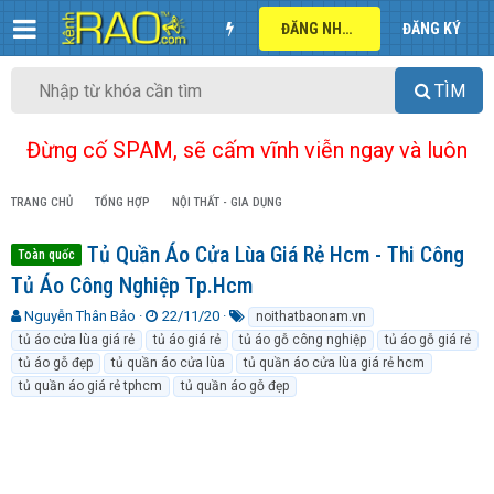
ĐĂNG NHẬP
ĐĂNG KÝ
TÌM
Đừng cố SPAM, sẽ cấm vĩnh viễn ngay và luôn
TRANG CHỦ
TỔNG HỢP
NỘI THẤT - GIA DỤNG
Tủ Quần Áo Cửa Lùa Giá Rẻ Hcm - Thi Công
Toàn quốc
Tủ Áo Công Nghiệp Tp.Hcm
T
N
T
Nguyễn Thân Bảo
22/11/20
noithatbaonam.vn
h
g
ừ
tủ áo cửa lùa giá rẻ
tủ áo giá rẻ
tủ áo gỗ công nghiệp
tủ áo gỗ giá rẻ
r
à
k
tủ áo gỗ đẹp
tủ quần áo cửa lùa
tủ quần áo cửa lùa giá rẻ hcm
e
y
h
tủ quần áo giá rẻ tphcm
tủ quần áo gỗ đẹp
a
g
ó
d
ử
a
s
i
t
a
r