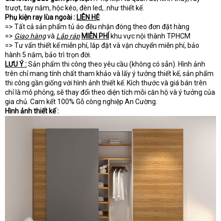
trượt, tay nắm, hộc kéo, đèn led,..như thiết kế.
Phụ kiện ray lùa ngoài :
LIÊN HỆ
=> Tất cả sản phẩm tủ áo đều nhận đóng theo đơn đặt hàng
=>
Giao hàng
và
Lắp ráp
MIỄN PHÍ
khu vực nội thành TPHCM
=> Tư vấn thiết kế miễn phí, lắp đặt và vận chuyển miễn phí, bảo
hành 5 năm, bảo trì trọn đời.
LƯU Ý :
Sản phẩm thi công theo yêu cầu (không có sẳn). Hình ảnh
trên chỉ mang tính chất tham khảo và lấy ý tưởng thiết kế, sản phẩm
thi công gần giống với hình ảnh thiết kế. Kích thước và giá bán trên
chỉ là mô phỏng, sẽ thay đổi theo diện tích mỗi căn hộ và ý tưởng của
gia chủ. Cam kết 100% Gỗ công nghiệp An Cường.
Hình ảnh thiết kế :