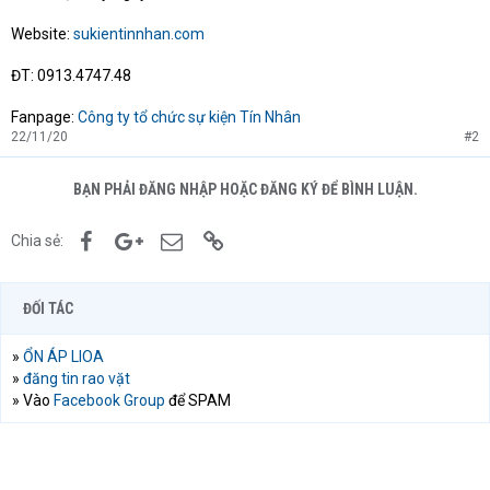
Website:
sukientinnhan.com
ĐT: 0913.4747.48
Fanpage:
Công ty tổ chức sự kiện Tín Nhân
22/11/20
#2
BẠN PHẢI ĐĂNG NHẬP HOẶC ĐĂNG KÝ ĐỂ BÌNH LUẬN.
Facebook
Google+
Email
Link
Chia sẻ:
ĐỐI TÁC
»
ỔN ÁP LIOA
»
đăng tin rao vặt
» Vào
Facebook Group
để SPAM