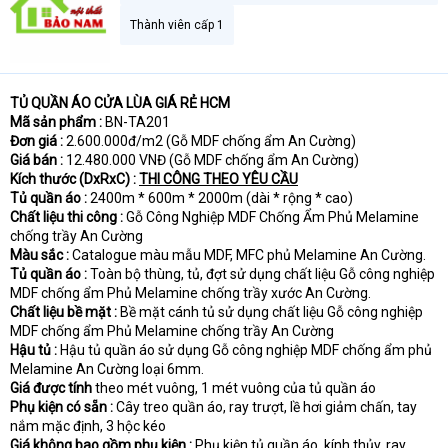
Thành viên cấp 1
TỦ QUẦN ÁO CỬA LÙA GIÁ RẺ HCM
Mã sản phẩm :
BN-TA201
Đơn giá :
2.600.000đ/m2 (Gỗ MDF chống ẩm An Cường)
Giá bán :
12.480.000 VNĐ (Gỗ MDF chống ẩm An Cường)
Kích thước (DxRxC) :
THI CÔNG THEO YÊU CẦU
Tủ quần áo :
2400m * 600m * 2000m (dài * rộng * cao)
Chất liệu thi công :
Gỗ Công Nghiệp MDF Chống Ẩm Phủ Melamine
chống trầy An Cường
Màu sắc :
Catalogue màu mẫu MDF, MFC phủ Melamine An Cường.
Tủ quần áo :
Toàn bộ thùng, tủ, đợt sử dụng chất liệu Gỗ công nghiệp
MDF chống ẩm Phủ Melamine chống trầy xước An Cường.
Chất liệu bề mặt :
Bề mặt cánh tủ sử dụng chất liệu Gỗ công nghiệp
MDF chống ẩm Phủ Melamine chống trầy An Cường
Hậu tủ :
Hậu tủ quần áo sử dụng Gỗ công nghiệp MDF chống ẩm phủ
Melamine An Cường loại 6mm.
Giá được tính
theo mét vuông, 1 mét vuông của tủ quần áo
Phụ kiện có sẵn :
Cây treo quần áo, ray trượt, lề hơi giảm chấn, tay
nắm mặc định, 3 hộc kéo
Giá không bao gồm phụ kiện :
Phụ kiện tủ quần áo, kính thủy, ray