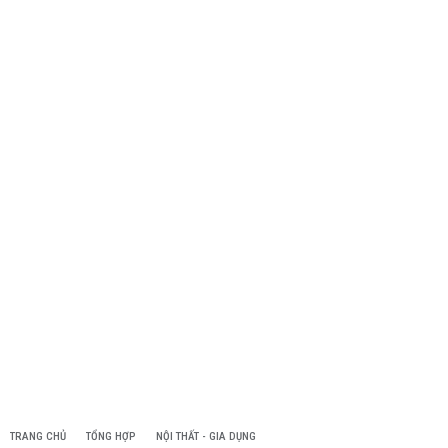
TRANG CHỦ
TỔNG HỢP
NỘI THẤT - GIA DỤNG