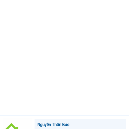
t
e
r
Nguyễn Thân Bảo