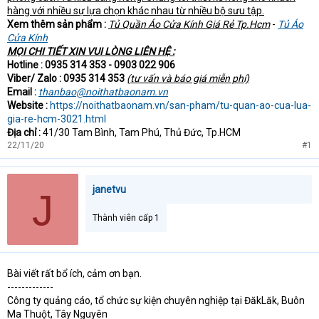
hàng với nhiều sự lựa chọn khác nhau từ nhiều bộ sưu tập.
Xem thêm sản phẩm :
Tủ Quần Áo Cửa Kính Giá Rẻ Tp.Hcm
-
Tủ Áo
Cửa Kính
MỌI CHI TIẾT XIN VUI LÒNG LIÊN HỆ :
Hotline : 0935 314 353 - 0903 022 906
Viber/ Zalo : 0935 314 353
(tư vấn và báo giá miễn phí)
Email :
thanbao@noithatbaonam.vn
Website :
https://noithatbaonam.vn/san-pham/tu-quan-ao-cua-lua-
gia-re-hcm-3021.html
Địa chỉ :
41/30 Tam Bình, Tam Phú, Thủ Đức, Tp.HCM
22/11/20
#1
janetvu
J
Thành viên cấp 1
Bài viết rất bổ ích, cảm ơn bạn.
-------------
Công ty quảng cáo, tổ chức sự kiện chuyên nghiệp tại ĐăkLăk, Buôn
Ma Thuột, Tây Nguyên