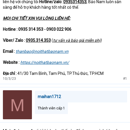
liên hệ với chúng tôi
Hotline/zalo:
0935314353
, Bảo Nam luôn sẵn
sàng để hỗ trợ khách hàng tốt nhất có thể.
MỌI CHI TIẾT XIN VUI LÒNG LIÊN HỆ:
Hotline : 0935 314 353 - 0903 022 906
Viber/ Zalo :
0935.314.353
(
tư vấn và báo giá miễn phí)
Email :
thanbao@noithatbaonam.vn
Website :
https://noithatbaonam.vn/
Địa chỉ :
41/30 Tam Bình, Tam Phú, TP.Thủ Đức, TP.HCM
10/3/23
#1
maihan1712
M
Thành viên cấp 1