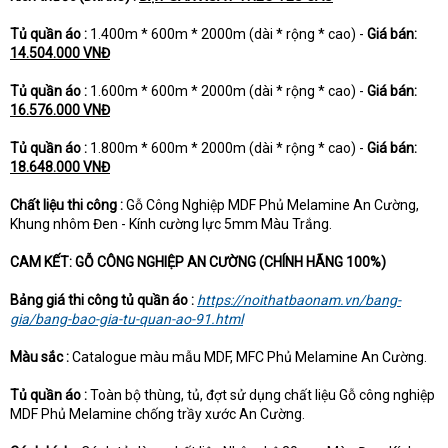
Tủ quần áo :
1.400m * 600m * 2000m (dài * rộng * cao) -
Giá bán:
14.504.000 VNĐ
Tủ quần áo :
1.600m * 600m * 2000m (dài * rộng * cao) -
Giá bán:
16.576.000 VNĐ
Tủ quần áo :
1.800m * 600m * 2000m (dài * rộng * cao) -
Giá bán:
18.648.000 VNĐ
Chất liệu thi công :
Gỗ Công Nghiệp MDF Phủ Melamine An Cường,
Khung nhôm Đen - Kính cường lực 5mm Màu Trắng.
CAM KẾT: GỖ CÔNG NGHIỆP AN CƯỜNG (CHÍNH HÃNG 100%)
Bảng giá thi công tủ quần áo :
https://noithatbaonam.vn/bang-
gia/bang-bao-gia-tu-quan-ao-91.html
Màu sắc :
Catalogue màu mẫu MDF, MFC Phủ Melamine An Cường.
Tủ quần áo :
Toàn bộ thùng, tủ, đợt sử dụng chất liệu Gỗ công nghiệp
MDF Phủ Melamine chống trầy xước An Cường.