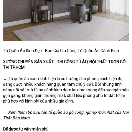
Tủ Quần Áo Kính Đẹp - Báo Giá Gia Công Tủ Quần Áo Cánh Kính
XƯỞNG CHUYÊN SẢN XUẤT - THI CÔNG TỦ ÁO, NỘI THẤT TRỌN GÓI
TẠI TP.HCM
→ Tủ quần áo cánh kính hiện là xu hướng cho phong cách hiện đại
đang được nhiều khách hàng quan tâm chú ý đến. Bởi những tính
năng nổi bật mà tủ áo cánh kính đem lại như: mang đến sự ngăn nắp
gọn gàng, không gian thoáng mát, chất liệu phong phú từ đắt tới rẻ
phù hợp với kinh phí của nhiều gia đình.
→ Xem thêm bộ sưu tập tủ quần áo gỗ công nghiệp mới nhất của Nội
Thất Bảo Nam
Để được tư vấn miễn phí.