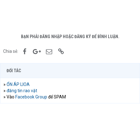
BẠN PHẢI ĐĂNG NHẬP HOẶC ĐĂNG KÝ ĐỂ BÌNH LUẬN.
Facebook
Google+
Email
Link
Chia sẻ:
ĐỐI TÁC
»
ỔN ÁP LIOA
»
đăng tin rao vặt
» Vào
Facebook Group
để SPAM