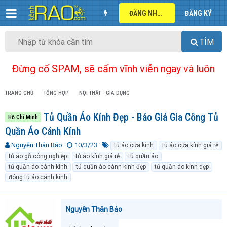
ĐĂNG NHẬP
ĐĂNG KÝ
TÌM
Đừng cố SPAM, sẽ cấm vĩnh viễn ngay và luôn
TRANG CHỦ
TỔNG HỢP
NỘI THẤT - GIA DỤNG
Tủ Quần Áo Kính Đẹp - Báo Giá Gia Công Tủ
Hồ Chí Minh
Quần Áo Cánh Kính
T
N
T
Nguyễn Thân Bảo
10/3/23
tủ áo cửa kính
tủ áo cửa kính giá rẻ
h
g
ừ
tủ áo gỗ công nghiệp
tủ áo kính giá rẻ
tủ quần áo
r
à
k
tủ quần áo cánh kính
tủ quần áo cánh kính đẹp
tủ quần áo kính dẹp
e
y
h
đóng tủ áo cánh kính
a
g
ó
d
ử
a
s
i
t
Nguyễn Thân Bảo
a
r