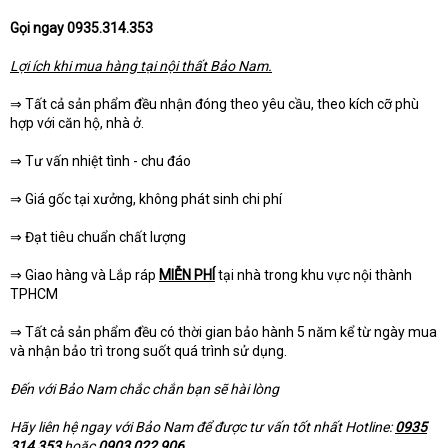
Gọi ngay 0935.314.353
Lợi ích khi mua hàng tại nội thất Bảo Nam.
⇒ Tất cả sản phẩm đều nhận đóng theo yêu cầu, theo kích cỡ phù
hợp với căn hộ, nhà ở.
⇒ Tư vấn nhiệt tình - chu đáo
⇒ Giá gốc tại xưởng, không phát sinh chi phí
⇒ Đạt tiêu chuẩn chất lượng
⇒ Giao hàng và Lắp ráp
MIỄN PHÍ
tại nhà trong khu vực nội thành
TPHCM
⇒ Tất cả sản phẩm đều có thời gian bảo hành 5 năm kể từ ngày mua
và nhận bảo trì trong suốt quá trình sử dụng.
Đến với Bảo Nam chắc chắn bạn sẽ hài lòng
Hãy liên hệ ngay với Bảo Nam để được tư vấn tốt nhất Hotline:
0935
314 353
hoặc
0903 022 906