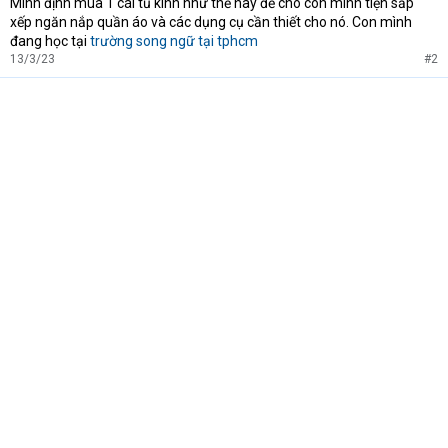
Mình định mua 1 cái tủ kính như thế này để cho con mình tiện sắp
xếp ngăn nắp quần áo và các dụng cụ cần thiết cho nó. Con mình
đang học tại
trường song ngữ tại tphcm
13/3/23
#2