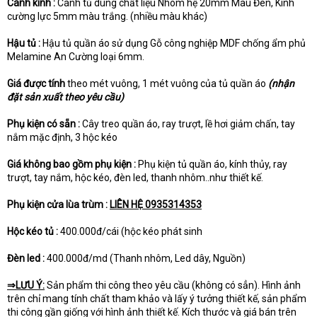
Cánh kính :
Cánh tủ dùng chất liệu Nhôm hệ 20mm Màu Đen, Kính
cường lực 5mm màu trắng. (nhiều màu khác)
Hậu tủ :
Hậu tủ quần áo sử dụng Gỗ công nghiệp MDF chống ẩm phủ
Melamine An Cường loại 6mm.
Giá được tính
theo mét vuông, 1 mét vuông của tủ quần áo
(nhận
đặt sản xuất theo yêu cầu)
Phụ kiện có sẵn :
Cây treo quần áo, ray trượt, lề hơi giảm chấn, tay
nắm mặc định, 3 hộc kéo
Giá không bao gồm phụ kiện :
Phụ kiện tủ quần áo, kính thủy, ray
trượt, tay nắm, hộc kéo, đèn led, thanh nhôm..như thiết kế.
Phụ kiện cửa lùa trùm :
LIÊN HỆ 0935314353
Hộc kéo tủ :
400.000đ/cái (hộc kéo phát sinh
Đèn led :
400.000đ/md (Thanh nhôm, Led dây, Nguồn)
⇒LƯU Ý:
Sản phẩm thi công theo yêu cầu (không có sẳn). Hình ảnh
trên chỉ mang tính chất tham khảo và lấy ý tưởng thiết kế, sản phẩm
thi công gần giống với hình ảnh thiết kế. Kích thước và giá bán trên