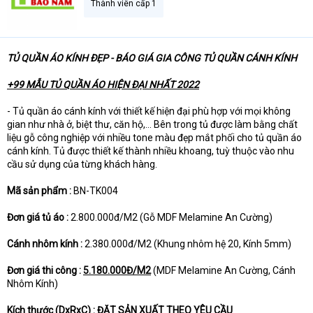
Thành viên cấp 1
t
e
r
TỦ QUẦN ÁO KÍNH ĐẸP - BÁO GIÁ GIA CÔNG TỦ QUẦN CÁNH KÍNH
+99 MẪU TỦ QUẦN ÁO HIỆN ĐẠI NHẤT 2022
- Tủ quần áo cánh kính với thiết kế hiện đại phù hợp với mọi không
gian như nhà ở, biệt thư, căn hộ,… Bên trong tủ được làm bằng chất
liệu gỗ công nghiệp với nhiều tone màu đẹp mắt phối cho tủ quần áo
cánh kính. Tủ được thiết kế thành nhiều khoang, tuỳ thuộc vào nhu
cầu sử dụng của từng khách hàng.
Mã sản phẩm :
BN-TK004
Đơn giá tủ áo :
2.800.000đ/M2 (Gỗ MDF Melamine An Cường)
Cánh nhôm kính :
2.380.000đ/M2 (Khung nhôm hệ 20, Kính 5mm)
Đơn giá thi công :
5.180.000Đ/M2
(MDF Melamine An Cường, Cánh
Nhôm Kính)
Kích thước (DxRxC) :
ĐẶT SẢN XUẤT THEO YÊU CẦU